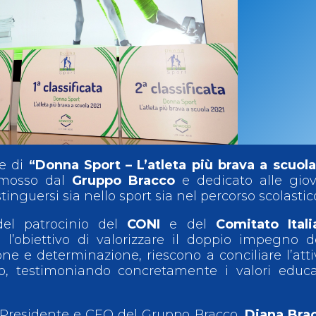
ci
Collegio degli Ufficiali di Gara
Sport per tutti
tti
Photogallery
Videogallery
Whistleblowing
Privacy Policy
Cookie policy
ne di
“Donna Sport – L’atleta più brava a scuola
omosso dal
Gruppo Bracco
e dedicato alle giov
inguersi sia nello sport sia nel percorso scolastic
 del patrocinio del
CONI
e del
Comitato Itali
 l’obiettivo di valorizzare il doppio impegno d
ne e determinazione, riescono a conciliare l’atti
o, testimoniando concretamente i valori educa
 Presidente e CEO del Gruppo Bracco,
Diana Bra