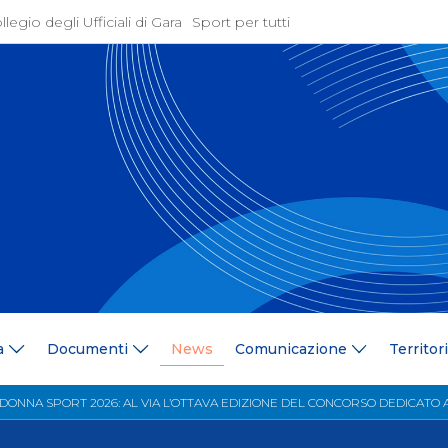
llegio degli Ufficiali di Gara
Sport per tutti
ione
Attività Agonistica
azione
Programmi e Normative
Bandi di gara
ne
Convocazioni
gramma Federale
Documentazione Tecnic
ria Federale
Risultati On Line
ere
Classifiche
ca Tesserati
FICK Coach
ederali
Iscrizioni Gare
a
Documenti
News
Comunicazione
Territor
blowing
Dual Career
azione
Territorio
DONNA SPORT 2026: AL VIA L’OTTAVA EDIZIONE DEL CONCORSO DEDICATO 
 Stampa
Comitati/Delegati Region
llery
Società Affiliate