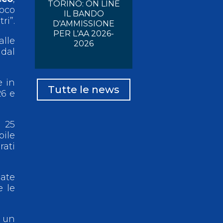
TORINO: ON LINE
ioco
IL BANDO
ri”.
D'AMMISSIONE
PER L'AA 2026-
alle
2026
 dal
e in
Tutte le news
26 e
a 25
bile
rati
ate
e le
 un