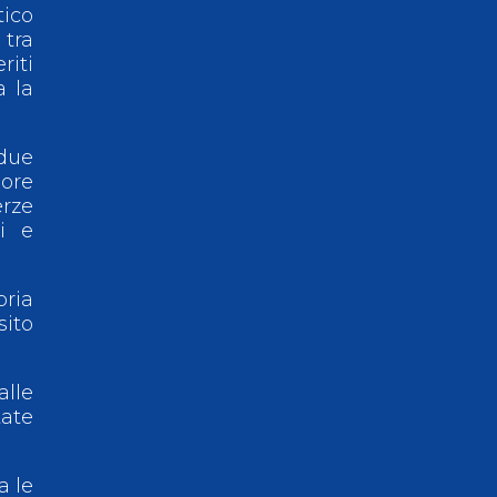
tico
 tra
riti
a la
 due
ore
rze
i e
pria
ito
alle
tate
a le