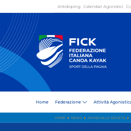
Antidoping
Calendari Agonistici
Co
Home
Federaz
Present
Statuto
Discipli
Organi
Segrete
Medagli
Anagrafi
Centri F
Home
Federazione
Attività Agonistic
Whistle
News
Comunic
HOME
NEWS
AVVISO ALLE SOCIETÀ
Ufficio
Photoga