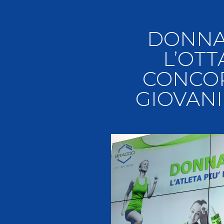
Videoga
Risultat
DONNA 
L’OTT
CONCOR
GIOVANI
Giustizia federale
Contatti e organigramma
Regolamento di Giustizia
Invito Pubblico Organi di Giustizia
Corte D'Appello Federale
Tribunale Federale
Giudice Sportivo Nazionale
Safeguarding Policy