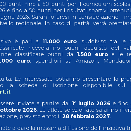
 punti: fino a 50 punti per il curriculum scolas
6 e fino a 50 punti per i risultati sportivi ottenuti
 giugno 2026. Saranno presi in considerazione i me
livello regionale. In caso di parità, verrà premiat
ssivo è pari a
11.000 euro
, suddiviso tra le
assificate riceveranno buoni acquisto del val
onde classificate buoni da
1.500 euro
e le te
1.000 euro
, spendibili su Amazon, Mondador
uita. Le interessate potranno presentare la pro
o la scheda di iscrizione disponibile sul s
t.it
.
sere inviate a partire dal
1° luglio 2026
e fino 
 ottobre 2026
. Le atlete selezionate saranno invi
azione, previsto entro il
28 febbraio 2027
.
iliate a dare la massima diffusione dell’iniziativa tr