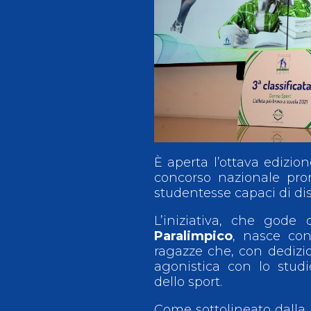
Antidoping
Calendari Agonisti
Webmail
Mappa del sito
Cerca
Conta
È aperta l’ottava edizio
concorso nazionale pr
studentesse capaci di dist
L’iniziativa, che gode
Paralimpico
, nasce con
ragazze che, con dedizio
agonistica con lo studi
dello sport.
Come sottolineato dalla