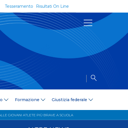
Tesseramento
Risultati On Line
Documenti
Regolamenti e Codici
Circolari
Delibere
a
Modulistica
Riforma dello Sport
Convenzioni
Area Medica
Area Assicurativa
io
Formazione
Giustizia federale
Amministrazione Trasparente
Formazione
ALLE GIOVANI ATLETE PIÙ BRAVE A SCUOLA
ali
Organigramma
Diventa istruttore