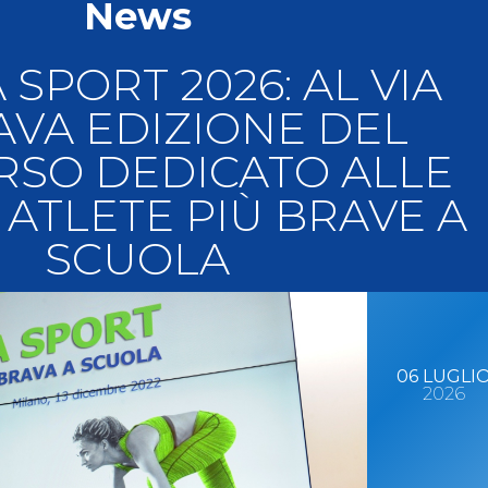
News
llery
Tesseramento
i On Line
SPORT 2026: AL VIA
AVA EDIZIONE DEL
SO DEDICATO ALLE
 ATLETE PIÙ BRAVE A
SCUOLA
06
LUGLI
2026