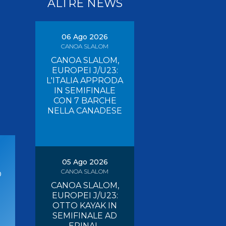
ALTRE NEWS
Pagaia Azzurra
Nuova Canoa Ricerca
Canoa Kayak on-line
06 Ago 2026
CANOA SLALOM
Convegni e Documenti
CANOA SLALOM,
Albo Tecnici
EUROPEI J/U23:
L'ITALIA APPRODA
IN SEMIFINALE
CON 7 BARCHE
NELLA CANADESE
05 Ago 2026
CANOA SLALOM
O
CANOA SLALOM,
EUROPEI J/U23:
OTTO KAYAK IN
SEMIFINALE AD
EPINAL,