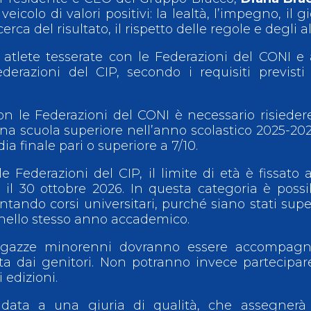
eicolo di valori positivi: la lealtà, l’impegno, il g
cerca del risultato, il rispetto delle regole e degli alt
e atlete tesserate con le Federazioni del CONI e 
Federazioni del CIP, secondo i requisiti previsti
con le Federazioni del CONI è necessario risieder
una scuola superiore nell’anno scolastico 2025-20
 finale pari o superiore a 7/10.
le Federazioni del CIP, il limite di età è fissato 
il 30 ottobre 2026. In questa categoria è possi
tando corsi universitari, purché siano stati supe
 nello stesso anno accademico.
ragazze minorenni dovranno essere accompagn
ata dai genitori. Non potranno invece partecipar
 edizioni.
fidata a una giuria di qualità, che assegnerà