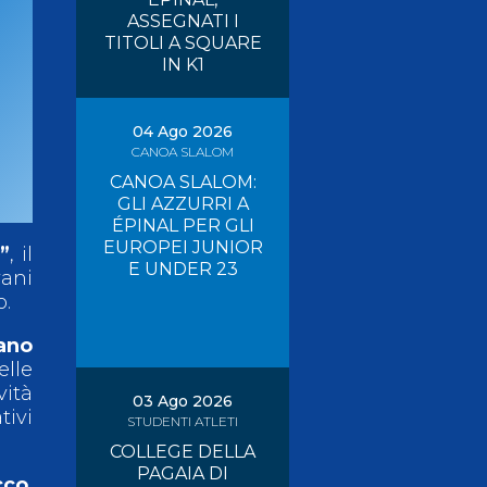
ASSEGNATI I
Risultati On Line
Tesseramento
TITOLI A SQUARE
IN K1
Federazione Trasparente
Safeguarding
04 Ago 2026
CANOA SLALOM
CANOA SLALOM:
GLI AZZURRI A
ÉPINAL PER GLI
EUROPEI JUNIOR
”
, il
E UNDER 23
ani
o.
ano
elle
vità
03 Ago 2026
tivi
STUDENTI ATLETI
COLLEGE DELLA
PAGAIA DI
cco
,