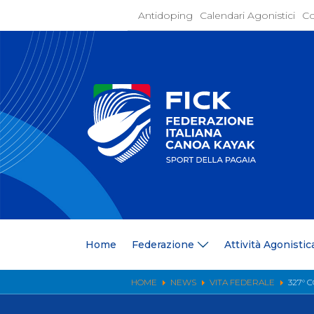
Antidoping
Calendari Agonistici
Co
Home
Federaz
Present
Statuto
Discipli
Organi
Segrete
Medagli
Anagrafi
Centri F
Home
Federazione
Attività Agonistic
Whistle
News
Comunic
HOME
NEWS
VITA FEDERALE
327° 
Ufficio
Photoga