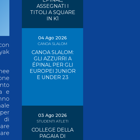
ASSEGNATI I
Risultati On Line
Tesseramento
TITOLI A SQUARE
IN K1
Federazione Trasparente
Safeguarding
04 Ago 2026
CANOA SLALOM
con
ayak
CANOA SLALOM:
GLI AZZURRI A
ÉPINAL PER GLI
nee
EUROPEI JUNIOR
E UNDER 23
one
ento
a e
anno
nale
 per
03 Ago 2026
e di
STUDENTI ATLETI
are
COLLEGE DELLA
tare
PAGAIA DI