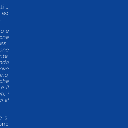
ti e
o ed
e.
mo e
sone
si.
ione
te.
ondo
uove
nno,
 che
e il
i, i
i al
 si
Sono