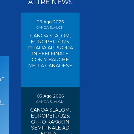
ALTRE NEWS
Pagaia Azzurra
Nuova Canoa Ricerca
Canoa Kayak on-line
06 Ago 2026
CANOA SLALOM
Convegni e Documenti
CANOA SLALOM,
Albo Tecnici
EUROPEI J/U23:
L'ITALIA APPRODA
IN SEMIFINALE
CON 7 BARCHE
NELLA CANADESE
RE
05 Ago 2026
E
CANOA SLALOM
CANOA SLALOM,
EUROPEI J/U23:
OTTO KAYAK IN
SEMIFINALE AD
EPINAL,