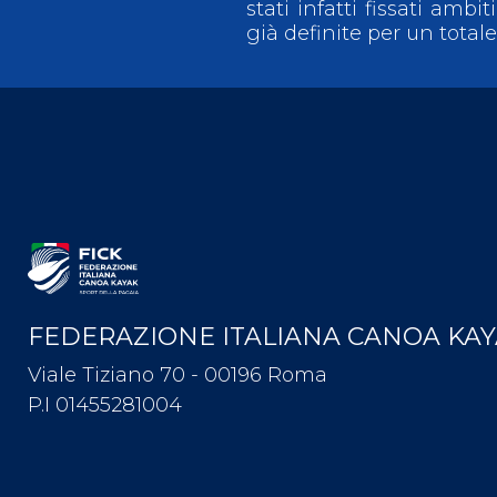
stati infatti fissati amb
già definite per un total
FEDERAZIONE ITALIANA CANOA KA
Viale Tiziano 70 - 00196 Roma
P.I 01455281004