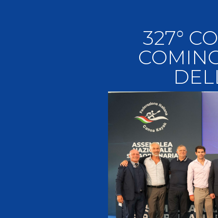
Videoga
Risultat
327° C
COMINC
DEL
Giustizia federale
Contatti e organigramma
Regolamento di Giustizia
Invito Pubblico Organi di Giustizia
Corte D'Appello Federale
Tribunale Federale
Giudice Sportivo Nazionale
Safeguarding Policy