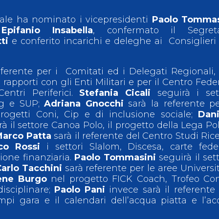
rale ha nominato i vicepresidenti
Paolo Tommas
Epifanio Insabella
, confermato il Segreta
tti
e conferito incarichi e deleghe ai Consiglieri
ferente per i Comitati ed i Delegati Regionali,
rapporti con gli Enti Militari e per il Centro Fede
entri Periferici.
Stefania Cicali
seguirà i set
ng e SUP;
Adriana Gnocchi
sarà la referente pe
rogetti Coni, Cip e di inclusione sociale;
Dani
à il settore Canoa Polo, il progetto della Lega Po
Marco Patta
sarà il referente del Centro Studi Ric
co Rossi
i settori Slalom, Discesa, carte feder
tione finanziaria.
Paolo Tommasini
seguirà il set
arlo Tacchini
sarà referente per le aree Universi
rene Burgo
nel progetto FICK Coach, Trofeo Con
disciplinare;
Paolo Pani
invece sarà il referente
campi gara e il calendari dell’acqua piatta e l’a