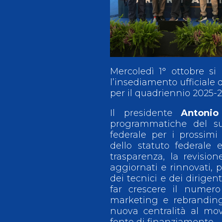
Antidoping
Calendari Agonisti
Webmail
Mappa del sito
Cerca
Conta
Mercoledì 1° ottobre s
l’insediamento ufficiale
per il quadriennio 2025-
Il presidente
Antonio
programmatiche del su
federale per i prossim
dello statuto federale
trasparenza, la revisio
aggiornati e rinnovati, 
dei tecnici e dei dirige
far crescere il numero
marketing e rebrandin
nuova centralità al mov
fonte di finanziamento.