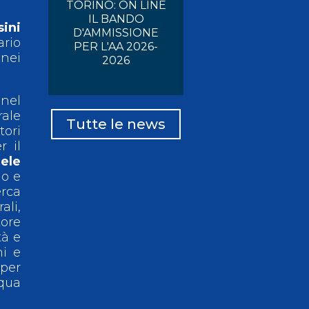
TORINO: ON LINE
IL BANDO
ini
D'AMMISSIONE
rio
PER L'AA 2026-
 nei
2026
 nel
rale
Tutte le news
tori
r il
ele
lo e
erca
ali,
tore
tà e
i e
 per
cqua