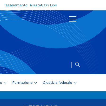
Tesseramento
Risultati On Line
Documenti
Regolamenti e Codici
Circolari
Delibere
a
Modulistica
Riforma dello Sport
Convenzioni
Area Medica
Area Assicurativa
io
Formazione
Giustizia federale
Amministrazione Trasparente
Formazione
ali
Organigramma
Diventa istruttore