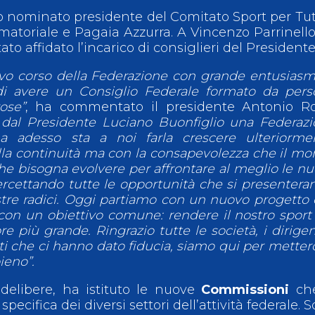
o nominato presidente del Comitato Sport per Tut
amatoriale e Pagaia Azzurra. A Vincenzo Parrinell
o affidato l’incarico di consiglieri del President
vo corso della Federazione con grande entusias
di avere un Consiglio Federale formato da per
ose”
, ha commentato il presidente Antonio Ros
 dal Presidente Luciano Buonfiglio una Federaz
a adesso sta a noi farla crescere ulteriormen
la continuità ma con la consapevolezza che il m
 bisogna evolvere per affrontare al meglio le n
ercettando tutte le opportunità che si presentera
tre radici. Oggi partiamo con un nuovo progetto
con un obiettivo comune: rendere il nostro sport 
iù grande. Ringrazio tutte le società, i dirigent
tleti che ci hanno dato fiducia, siamo qui per metterc
 pieno”.
e delibere, ha istituto le nuove
Commissioni
che
cifica dei diversi settori dell’attività federale. 