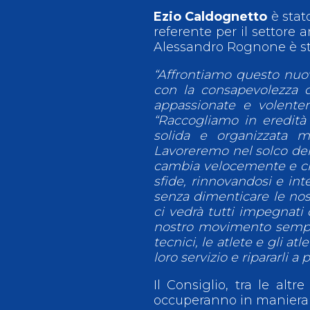
Ezio Caldognetto
è stat
referente per il settore 
Alessandro Rognone è stat
“Affrontiamo questo nuo
con la consapevolezza 
appassionate e volenter
“Raccogliamo in eredità
solida e organizzata m
Lavoreremo nel solco del
cambia velocemente e che
sfide, rinnovandosi e int
senza dimenticare le nos
ci vedrà tutti impegnati 
nostro movimento sempre p
tecnici, le atlete e gli a
loro servizio e ripararli a
Il Consiglio, tra le altr
occuperanno in maniera spe