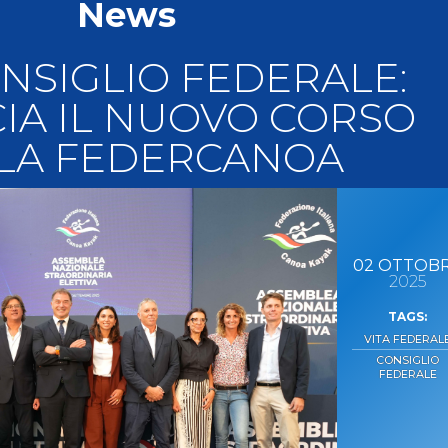
News
llery
Tesseramento
i On Line
ONSIGLIO FEDERALE:
IA IL NUOVO CORSO
LA FEDERCANOA
02
OTTOB
2025
VITA FEDERAL
CONSIGLIO
FEDERALE