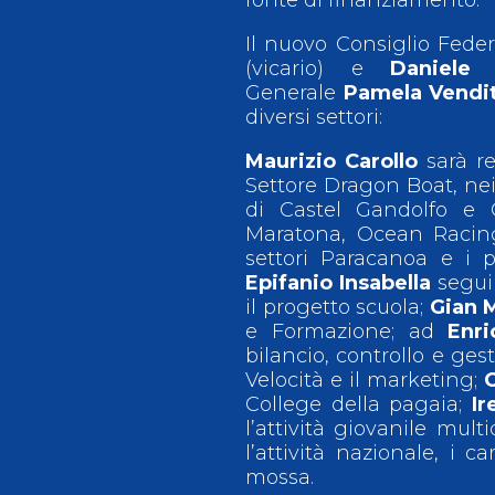
Il nuovo Consiglio Fede
(vicario) e
Daniele 
Generale
Pamela Vendi
diversi settori:
Maurizio Carollo
sarà re
Settore Dragon Boat, nei 
di Castel Gandolfo e C
Maratona, Ocean Raci
settori Paracanoa e i p
Epifanio Insabella
seguir
il progetto scuola;
Gian 
e Formazione; ad
Enri
bilancio, controllo e ges
Velocità e il marketing;
C
College della pagaia;
I
l’attività giovanile multi
l’attività nazionale, i 
mossa.