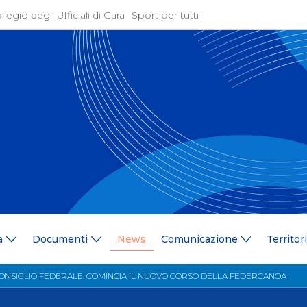
llegio degli Ufficiali di Gara
Sport per tutti
ione
Attività Agonistica
azione
Programmi e Normative
Bandi di gara
ne
Convocazioni
gramma Federale
Documentazione Tecnic
ria Federale
Risultati On Line
ere
Classifiche
ca Tesserati
FICK Coach
ederali
Iscrizioni Gare
a
Documenti
News
Comunicazione
Territor
blowing
Dual Career
azione
Territorio
CONSIGLIO FEDERALE: COMINCIA IL NUOVO CORSO DELLA FEDERCANOA
 Stampa
Comitati/Delegati Region
llery
Società Affiliate