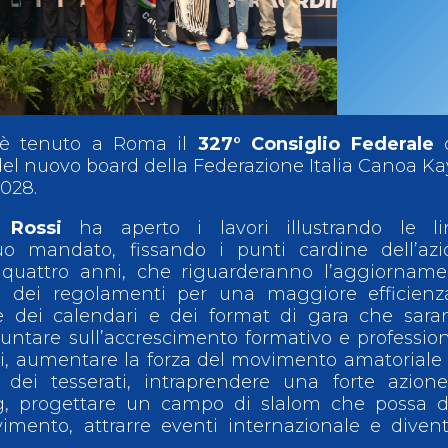
ci
Collegio degli Ufficiali di Gara
Sport per tutti
tti
Photogallery
Videogallery
Whistleblowing
Privacy Policy
Cookie policy
i è tenuto a Roma il
327° Consiglio Federale
 del nuovo board della Federazione Italia Canoa K
2028.
 Rossi
ha aperto i lavori illustrando le li
o mandato, fissando i punti cardine dell’azi
i quattro anni, che riguarderanno l’aggiornam
 e dei regolamenti per una maggiore efficienz
ne dei calendari e dei format di gara che sar
puntare sull’accrescimento formativo e professio
nti, aumentare la forza del movimento amatoriale
 dei tesserati, intraprendere una forte azion
g, progettare un campo di slalom che possa d
imento, attrarre eventi internazionale e diven