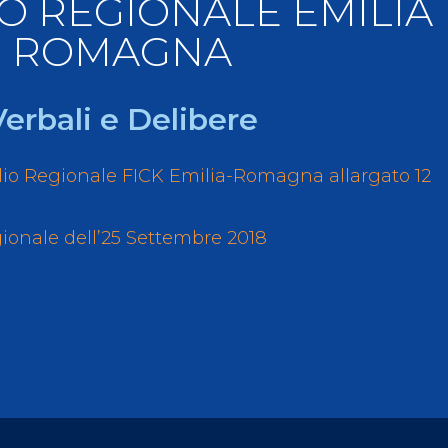
O REGIONALE EMILIA
llery
Tesseramento
ROMAGNA
i On Line
Verbali e Delibere
io Regionale FICK Emilia-Romagna allargato 12
ionale dell’25 Settembre 2018