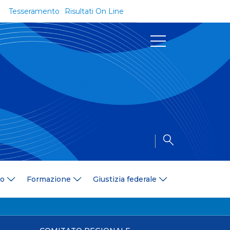
Tesseramento
Risultati On Line
Documenti
Regolamenti e Codici
Circolari
Delibere
a
Modulistica
Riforma dello Sport
Convenzioni
Area Medica
Area Assicurativa
io
Formazione
Giustizia federale
Amministrazione Trasparente
Formazione
ali
Organigramma
Diventa istruttore