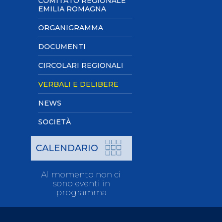
COMITATO REGIONALE
Pagaia Azzurra
EMILIA ROMAGNA
Nuova Canoa Ricerca
ORGANIGRAMMA
Canoa Kayak on-line
DOCUMENTI
Convegni e Documenti
Albo Tecnici
CIRCOLARI REGIONALI
VERBALI E DELIBERE
NEWS
SOCIETÀ
CALENDARIO
Al momento non ci
sono eventi in
programma