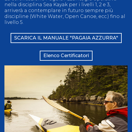
nella disciplina Sea Kayak per i livelli 1, 2 e 3,
arriverà a contemplare in futuro sempre più
discipline (White Water, Open Canoe, ecc.) fino al
livello 5.
SCARICA IL MANUALE "PAGAIA AZZURRA"
Elenco Certificatori