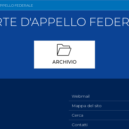
llery
Tesseramento
APPELLO FEDERALE
i On Line
TE D'APPELLO FEDE
ARCHIVIO
Webmail
Mappa del sito
Cerca
Contatti