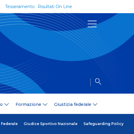
Tesseramento
Risultati On Line
Documenti
Regolamenti e Codici
Circolari
Delibere
a
Modulistica
Riforma dello Sport
Convenzioni
Area Medica
Area Assicurativa
io
Formazione
Giustizia federale
Amministrazione Trasparente
Formazione
ali
Organigramma
 Federale
Giudice Sportivo Nazionale
Safeguarding Policy
Diventa istruttore