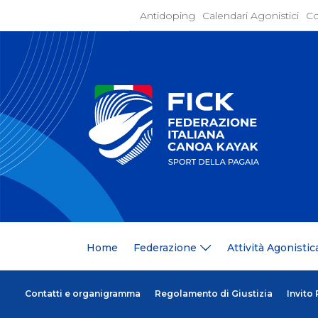
Antidoping
Calendari Agonistici
Co
Home
Federaz
Present
Statuto
Discipli
Organi
Segrete
Medagli
Anagrafi
Centri F
Home
Federazione
Attività Agonistic
Whistle
News
Comunic
Ufficio
Contatti e organigramma
Regolamento di Giustizia
Invito
Photoga