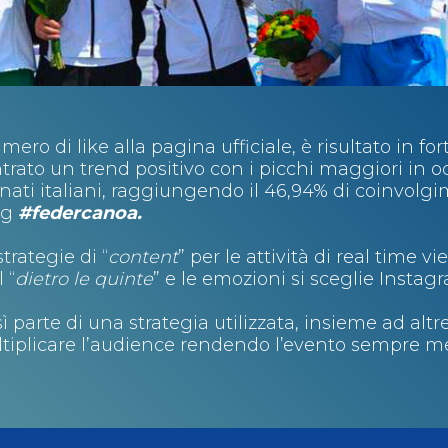
mero di like alla pagina ufficiale, è risultato in fo
rato un trend positivo con i picchi maggiori in o
nati italiani, raggiungendo il 46,94% di coinvolg
ag
#federcanoa.
trategie di “
content
” per le attività di real time v
 “
dietro le quinte
” e le emozioni si sceglie Instag
ì parte di una strategia utilizzata, insieme ad altr
tiplicare l’audience rendendo l’evento sempre m