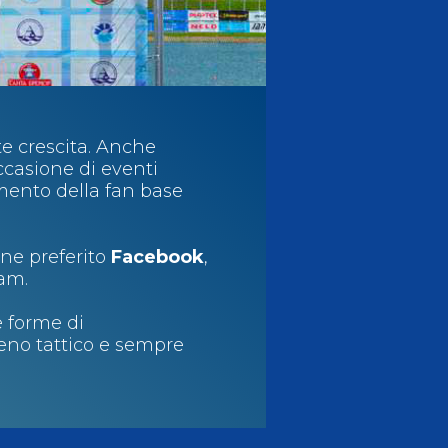
rte crescita. Anche
ccasione di eventi
imento della fan base
iene preferito
Facebook
,
ram.
e forme di
eno tattico e sempre