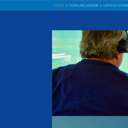
Videoga
HOME
COMUNICAZIONE
UFFICIO STAM
Risultat
Giustizia federale
Contatti e organigramma
Regolamento di Giustizia
Invito Pubblico Organi di Giustizia
Corte D'Appello Federale
Tribunale Federale
Giudice Sportivo Nazionale
Safeguarding Policy