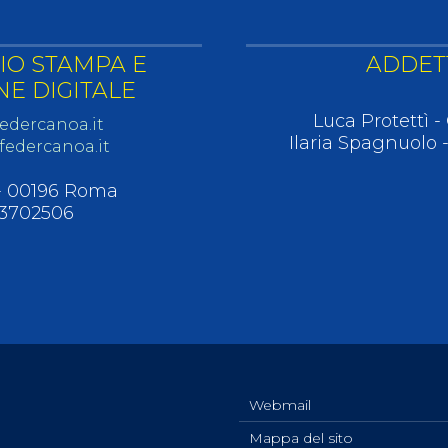
CIO STAMPA E
ADDET
E DIGITALE
Luca Protettì - 
edercanoa.it
Ilaria Spagnuolo 
edercanoa.it
 - 00196 Roma
83702506
Webmail
Mappa del sito