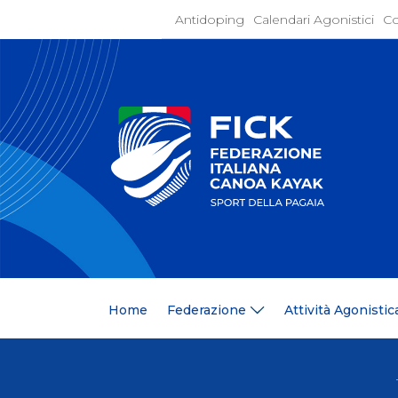
Antidoping
Calendari Agonistici
Co
Home
Federaz
Present
Statuto
Discipli
Organi
Segrete
Medagli
Anagrafi
Centri F
Home
Federazione
Attività Agonistic
Whistle
News
Comunic
Ufficio
Photoga