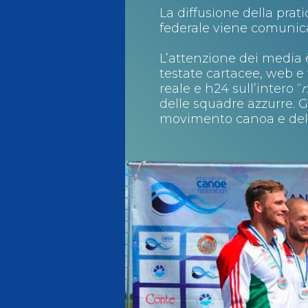
La diffusione della prati
Antidoping
Calendari Agonisti
federale viene comunicat
L’attenzione dei media 
Webmail
Mappa del sito
Cerca
Conta
testate cartacee, web e 
reale e h24 sull’intero “
delle squadre azzurre. G
movimento canoa e del 