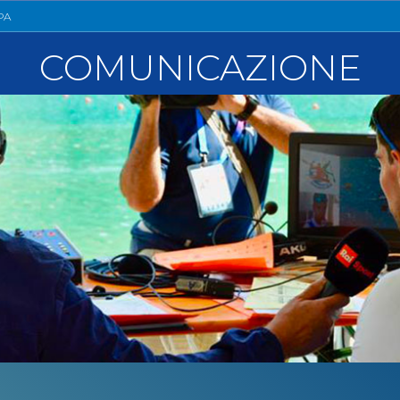
llery
Tesseramento
PA
i On Line
COMUNICAZIONE