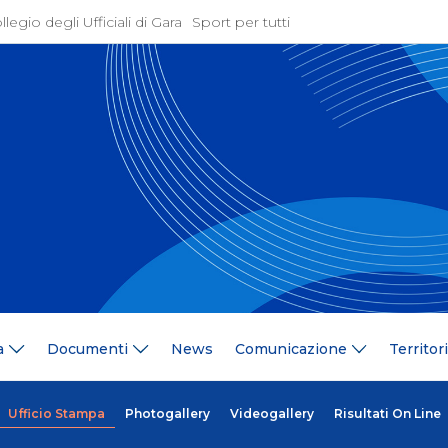
llegio degli Ufficiali di Gara
Sport per tutti
ione
Attività Agonistica
azione
Programmi e Normative
Bandi di gara
ne
Convocazioni
gramma Federale
Documentazione Tecnic
ria Federale
Risultati On Line
ere
Classifiche
ca Tesserati
FICK Coach
ederali
Iscrizioni Gare
a
Documenti
News
Comunicazione
Territor
blowing
Dual Career
azione
Territorio
 Stampa
Comitati/Delegati Region
Ufficio Stampa
Photogallery
Videogallery
Risultati On Line
llery
Società Affiliate