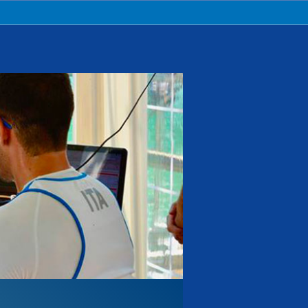
Pagaia Azzurra
Nuova Canoa Ricerca
Canoa Kayak on-line
Convegni e Documenti
Albo Tecnici