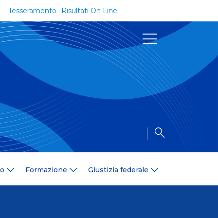
Tesseramento
Risultati On Line
Documenti
Regolamenti e Codici
Circolari
Delibere
a
Modulistica
Riforma dello Sport
Convenzioni
Area Medica
Area Assicurativa
io
Formazione
Giustizia federale
Amministrazione Trasparente
Formazione
ali
Organigramma
Diventa istruttore