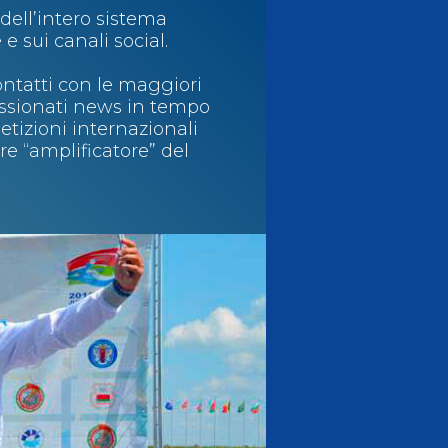
 dell’intero sistema
Risultati On Line
Tesseramento
e sui canali social.
ontatti con le maggiori
Federazione Trasparente
Safeguarding
passionati news in tempo
tizioni internazionali
re “amplificatore” del