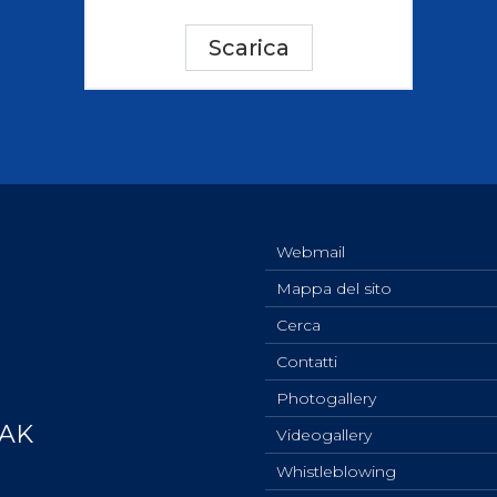
ci
Collegio degli Ufficiali di Gara
Sport per tutti
Scarica
tti
Photogallery
Videogallery
Whistleblowing
Privacy Policy
Cookie policy
Webmail
Mappa del sito
Cerca
Contatti
Photogallery
YAK
Videogallery
Whistleblowing