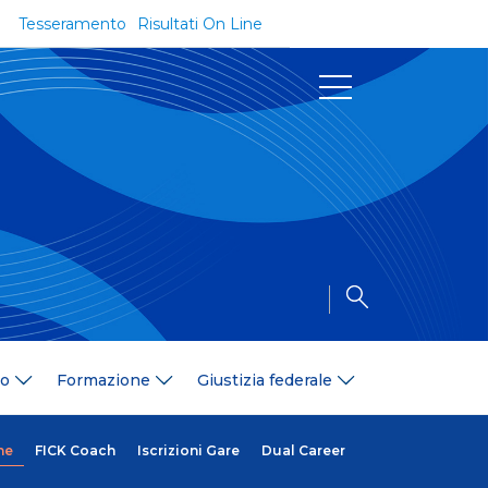
Tesseramento
Risultati On Line
Documenti
Regolamenti e Codici
Circolari
Delibere
a
Modulistica
Riforma dello Sport
Convenzioni
Area Medica
Area Assicurativa
io
Formazione
Giustizia federale
Amministrazione Trasparente
Formazione
ali
Organigramma
he
FICK Coach
Iscrizioni Gare
Dual Career
Diventa istruttore