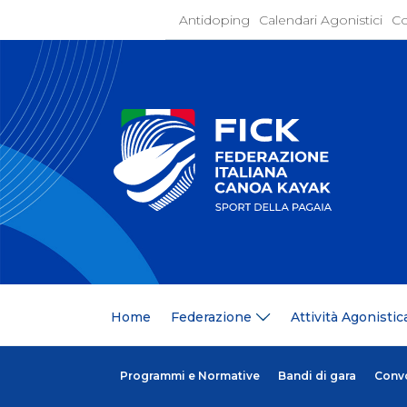
Antidoping
Calendari Agonistici
Co
Home
Federaz
Present
Statuto
Discipli
Organi
Segrete
Medagli
Anagrafi
Centri F
Home
Federazione
Attività Agonistic
Whistle
News
Comunic
Ufficio
Programmi e Normative
Bandi di gara
Conv
Photoga