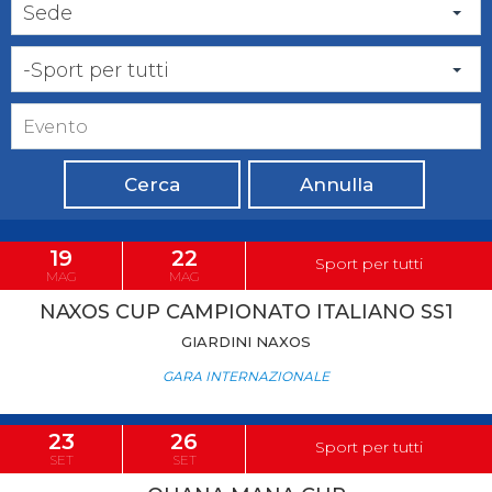
Sede
-Sport per tutti
Cerca
Annulla
19
22
Sport per tutti
MAG
MAG
NAXOS CUP CAMPIONATO ITALIANO SS1
GIARDINI NAXOS
GARA INTERNAZIONALE
23
26
Sport per tutti
SET
SET