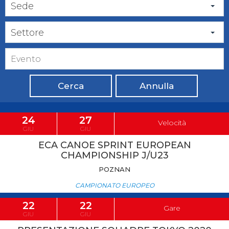
Sede
Settore
Cerca
Annulla
24
27
Velocità
GIU
GIU
ECA CANOE SPRINT EUROPEAN
CHAMPIONSHIP J/U23
POZNAN
CAMPIONATO EUROPEO
22
22
Gare
GIU
GIU