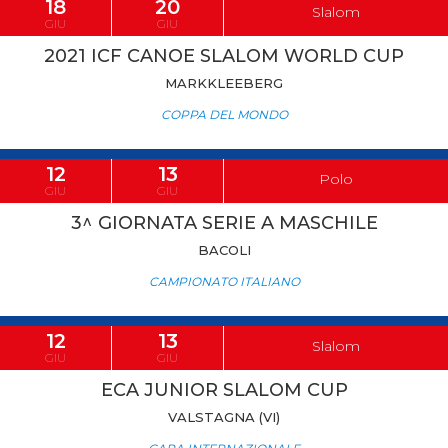
18
20
Slalom
GIU
GIU
2021 ICF CANOE SLALOM WORLD CUP
MARKKLEEBERG
COPPA DEL MONDO
12
13
Polo
GIU
GIU
3^ GIORNATA SERIE A MASCHILE
BACOLI
CAMPIONATO ITALIANO
12
13
Slalom
GIU
GIU
ECA JUNIOR SLALOM CUP
VALSTAGNA (VI)