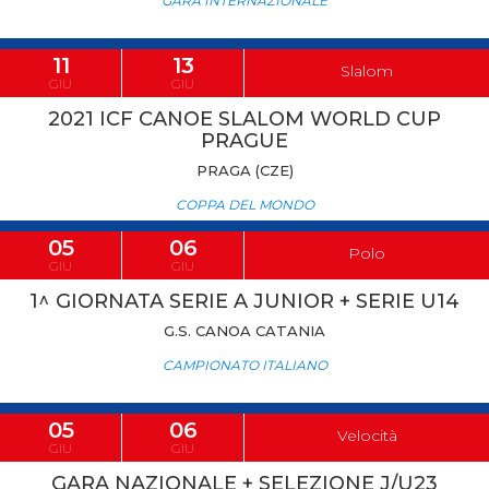
GARA INTERNAZIONALE
11
13
Slalom
GIU
GIU
2021 ICF CANOE SLALOM WORLD CUP
PRAGUE
PRAGA (CZE)
COPPA DEL MONDO
05
06
Polo
GIU
GIU
1^ GIORNATA SERIE A JUNIOR + SERIE U14
G.S. CANOA CATANIA
CAMPIONATO ITALIANO
05
06
Velocità
GIU
GIU
GARA NAZIONALE + SELEZIONE J/U23