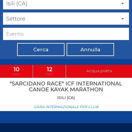
Isili (CA)
Settore
Cerca
Annulla
10
12
Acqua piatta
MAG
MAG
"SARCIDANO RACE" ICF INTERNATIONAL
CANOE KAYAK MARATHON
ISILI (CA)
GARA INTERNAZIONALE PER CLUB