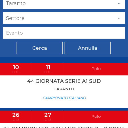
Taranto
Settore
Cerca
Annulla
10
11
Polo
LUG
LUG
4^ GIORNATA SERIE A1 SUD
TARANTO
CAMPIONATO ITALIANO
26
27
Polo
GIU
GIU