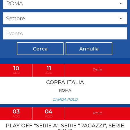
ROMA
Settore
Cerca
Annulla
10
11
Polo
APR
APR
COPPA ITALIA
ROMA
CANOA POLO
03
04
Polo
AGO
AGO
PLAY OFF "SERIE A", SERIE "RAGAZZI", SERIE