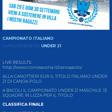
CAMPIONATO ITALIANO
CATEGORIE/SERIE
UNDER 21
LIVE RESULTS:
http://www.cronosavona.it/canoapolo/
ALLA CANOTTIERI EUR IL TITOLO ITALIANO UNDER
21 DI CANOA POLO
A BACOLI IL CAMPIONATO UNDER 21 MASCHILE: 13
SQUADRE IN LIZZA PER IL TITOLO
CLASSIFICA FINALE