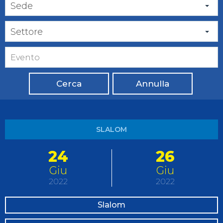
Sede
Settore
Cerca
Annulla
SLALOM
24
26
Giu
Giu
2022
2022
Slalom