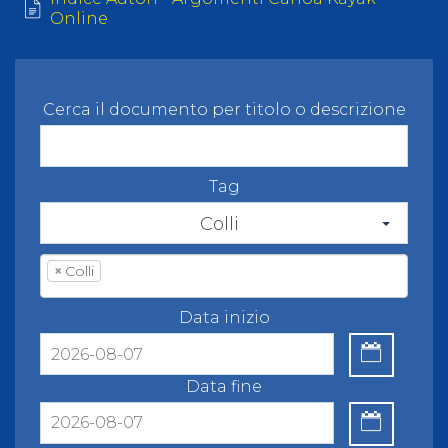
Online
Cerca il documento per titolo o descrizione
Tag
Colli
×
Colli
Data inizio
Data fine