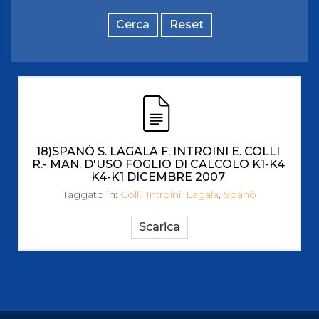
Cerca
Reset
18)SPANÒ S. LAGALA F. INTROINI E. COLLI
R.- MAN. D'USO FOGLIO DI CALCOLO K1-K4
K4-K1 DICEMBRE 2007
Taggato in:
Colli
,
Introini
,
Lagala
,
Spanò
Scarica