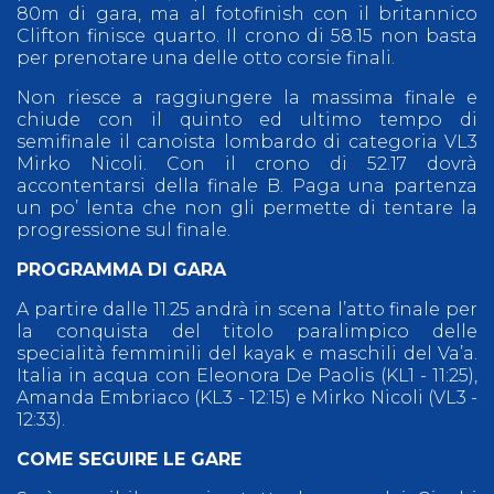
80m di gara, ma al fotofinish con il britannico
Clifton finisce quarto. Il crono di 58.15 non basta
per prenotare una delle otto corsie finali.
Non riesce a raggiungere la massima finale e
chiude con il quinto ed ultimo tempo di
semifinale il canoista lombardo di categoria VL3
Mirko Nicoli. Con il crono di 52.17 dovrà
accontentarsi della finale B. Paga una partenza
un po’ lenta che non gli permette di tentare la
progressione sul finale.
PROGRAMMA DI GARA
A partire dalle 11.25 andrà in scena l’atto finale per
la conquista del titolo paralimpico delle
specialità femminili del kayak e maschili del Va’a.
Italia in acqua con Eleonora De Paolis (KL1 - 11:25),
Amanda Embriaco (KL3 - 12:15) e Mirko Nicoli (VL3 -
12:33).
COME SEGUIRE LE GARE