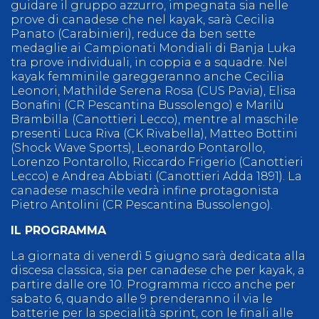
guidare il gruppo azzurro, impegnata sia nelle
prove di canadese che nel kayak, sarà Cecilia
Panato (Carabinieri), reduce da ben sette
medaglie ai Campionati Mondiali di Banja Luka
tra prove individuali, in coppia e a squadre. Nel
kayak femminile gareggeranno anche Cecilia
Leonori, Mathilde Serena Rosa (CUS Pavia), Elisa
Bonafini (CR Pescantina Bussolengo) e Marilù
Brambilla (Canottieri Lecco), mentre al maschile
presenti Luca Riva (CK Rivabella), Matteo Bottini
(Shock Wave Sports), Leonardo Pontarollo,
Lorenzo Pontarollo, Riccardo Frigerio (Canottieri
Lecco) e Andrea Abbiati (Canottieri Adda 1891). La
canadese maschile vedrà infine protagonista
Pietro Antolini (CR Pescantina Bussolengo).
IL PROGRAMMA
La giornata di venerdì 5 giugno sarà dedicata alla
discesa classica, sia per canadese che per kayak, a
partire dalle ore 10. Programma ricco anche per
sabato 6, quando alle 9 prenderanno il via le
batterie per la specialità sprint, con le finali alle