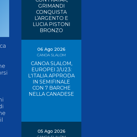
GRIMANDI
Risultati On Line
Tesseramento
CONQUISTA
L’ARGENTO E
LUCIA PISTONI
Federazione Trasparente
Safeguarding
BRONZO
ica
06 Ago 2026
CANOA SLALOM
CANOA SLALOM,
ne
EUROPEI J/U23:
rsi
L'ITALIA APPRODA
IN SEMIFINALE
CON 7 BARCHE
NELLA CANADESE
ni
di
one
il
05 Ago 2026
CANOA SLALOM