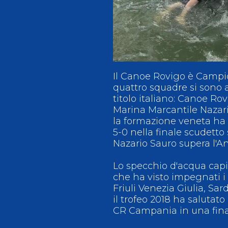
Antidoping
Calendari Agonisti
Webmail
Mappa del sito
Cerca
Conta
Il Canoe Rovigo è Campi
quattro squadre si sono a
titolo italiano: Canoe Ro
Marina Marcantile Nazar
la formazione veneta ha 
5-0 nella finale scudetto 
Nazario Sauro supera l'An
Lo specchio d'acqua capit
che ha visto impegnati i 
Friuli Venezia Giulia, Sa
il trofeo 2018 ha salutato 
CR Campania in una final