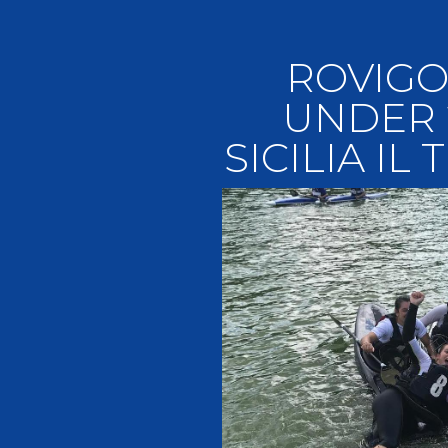
Videoga
Risultat
ROVIGO
UNDER 2
SICILIA I
Giustizia federale
Contatti e organigramma
Regolamento di Giustizia
Invito Pubblico Organi di Giustizia
Corte D'Appello Federale
Tribunale Federale
Giudice Sportivo Nazionale
Safeguarding Policy