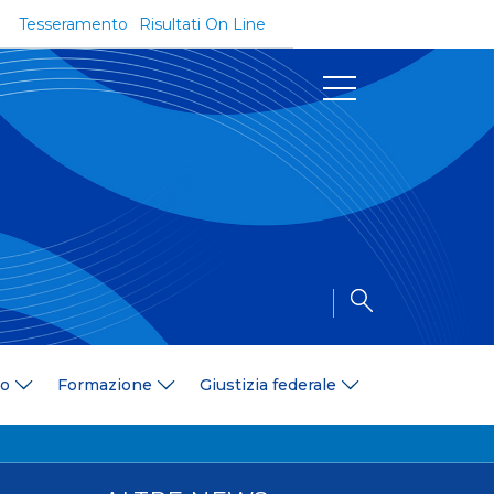
Tesseramento
Risultati On Line
Documenti
Regolamenti e Codici
Circolari
Delibere
a
Modulistica
Riforma dello Sport
Convenzioni
Area Medica
Area Assicurativa
io
Formazione
Giustizia federale
Amministrazione Trasparente
Formazione
ali
Organigramma
Diventa istruttore