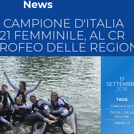
News
llery
Tesseramento
i On Line
 CAMPIONE D'ITALIA
1 FEMMINILE, AL CR
L TROFEO DELLE REGIO
17
SETTEMB
2018
CANOA POLO
TROFEO DELL
REGIONI
UNDER 21