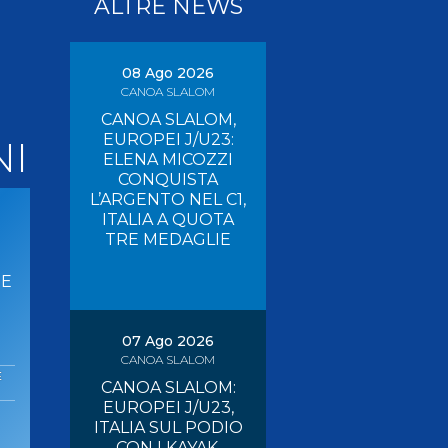
ALTRE NEWS
Pagaia Azzurra
Nuova Canoa Ricerca
Canoa Kayak on-line
08 Ago 2026
CANOA SLALOM
Convegni e Documenti
CANOA SLALOM,
Albo Tecnici
EUROPEI J/U23:
NI
ELENA MICOZZI
CONQUISTA
L’ARGENTO NEL C1,
ITALIA A QUOTA
TRE MEDAGLIE
RE
07 Ago 2026
CANOA SLALOM
E
CANOA SLALOM:
EUROPEI J/U23,
ITALIA SUL PODIO
CON I KAYAK,