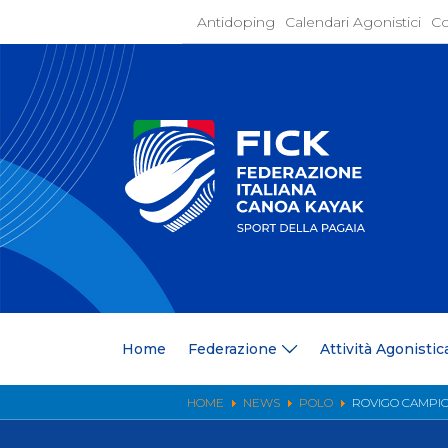
Antidoping
Calendari Agonistici
Co
Home
Federaz
Present
Statuto
Discipli
Organi
Segrete
Medagli
Anagrafi
Centri F
Home
Federazione
Attività Agonistic
Whistle
News
Comunic
HOME
NEWS
POLO
ROVIGO CAMPION
Ufficio
Photoga