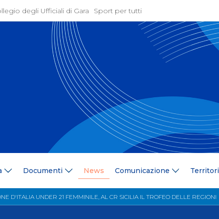
llegio degli Ufficiali di Gara
Sport per tutti
ione
Attività Agonistica
azione
Programmi e Normative
Bandi di gara
ne
Convocazioni
gramma Federale
Documentazione Tecnic
ria Federale
Risultati On Line
ere
Classifiche
ca Tesserati
FICK Coach
ederali
Iscrizioni Gare
a
Documenti
News
Comunicazione
Territor
blowing
Dual Career
azione
Territorio
E D'ITALIA UNDER 21 FEMMINILE, AL CR SICILIA IL TROFEO DELLE REGIONI
 Stampa
Comitati/Delegati Region
llery
Società Affiliate