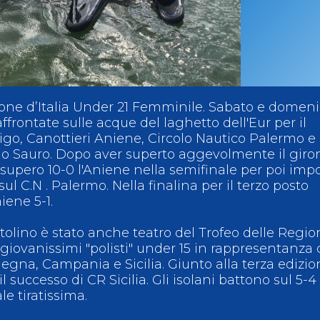
ci
Collegio degli Ufficiali di Gara
Sport per tutti
tti
Photogallery
Videogallery
Whistleblowing
Privacy Policy
Cookie policy
one d’Italia Under 21 Femminile. Sabato e domen
ffrontate sulle acque del laghetto dell'Eur per il
vigo, Canottieri Aniene, Circolo Nautico Palermo e
io Sauro. Dopo aver superto aggevolmente il giro
supero 10-0 l'Aniene nella semifinale per poi impo
sul C.N . Palermo. Nella finalina per il terzo posto
iene 5-1.
olino è stato anche teatro del Trofeo delle Regio
giovanissimi "polisti" under 15 in rappresentanza 
rdegna, Campania e Sicilia. Giunto alla terza edizi
il successo di CR Sicilia. Gli isolani battono sul 5-4 
e tiratissima.