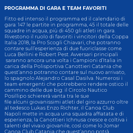
PROGRAMMA DI GARA E TEAM FAVORITI
Fitto ed intenso il programma ed il calendario di
gara: 147 le partite in programma, 45 il totale delle
squadre in acqua, più di 450 gli atleti in gara.
Rivestono il ruolo di favoriti i vincitori della Coppa
Italia 2018, la Pro Scogli Chiavari, che potranno
contare sull’esperienza di due fuoriclasse come
Luca Bellini e Robert Pest. Avversari principali
saranno ancora una volta i Campioni d’Italia in
carica della Polisportiva Canottieri Catania che
quest’anno potranno contare sul nuovo arrivato,
lo spagnolo Alejandro Casal Dasilva. Numerosi i
team emergenti che potrebbero rendere ostico il
cammino delle due big: il Circolo Nautico
Posillipo schiererà vanta tra le sue
file alcuni giovanissimi atleti del giro azzurro oltre
al tedesco Lukas Enzo Richter, il Canoa Club
Napoli mette in acqua una squadra affiatata e di
esperienza, la Canottieri Ichnusa cresce e coltiva i
talenti del vivaio giovanile, così come lo Jomar
Canoa Club Catania che quest’anno potrà