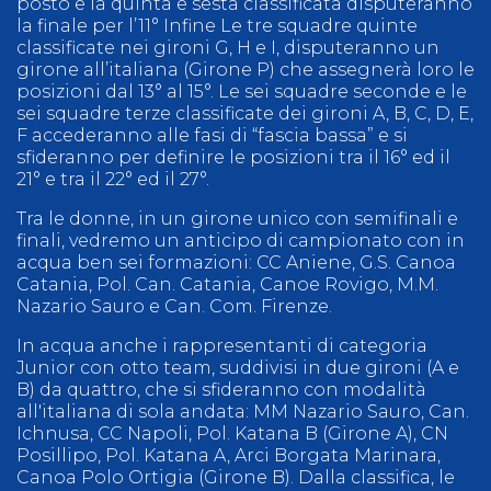
posto e la quinta e sesta classificata disputeranno
la finale per l’11° Infine Le tre squadre quinte
classificate nei gironi G, H e I, disputeranno un
girone all’italiana (Girone P) che assegnerà loro le
posizioni dal 13° al 15°. Le sei squadre seconde e le
sei squadre terze classificate dei gironi A, B, C, D, E,
F accederanno alle fasi di “fascia bassa” e si
sfideranno per definire le posizioni tra il 16° ed il
21° e tra il 22° ed il 27°.
Tra le donne, in un girone unico con semifinali e
finali, vedremo un anticipo di campionato con in
acqua ben sei formazioni: CC Aniene, G.S. Canoa
Catania, Pol. Can. Catania, Canoe Rovigo, M.M.
Nazario Sauro e Can. Com. Firenze.
In acqua anche i rappresentanti di categoria
Junior con otto team, suddivisi in due gironi (A e
B) da quattro, che si sfideranno con modalità
all'italiana di sola andata: MM Nazario Sauro, Can.
Ichnusa, CC Napoli, Pol. Katana B (Girone A), CN
Posillipo, Pol. Katana A, Arci Borgata Marinara,
Canoa Polo Ortigia (Girone B). Dalla classifica, le