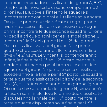
Le prime sei squadre classificate dei gironi A, B, C,
D, E, F con le nove teste di serie, comporranno 3
gironi (G, H, I), dove all’interno le squadre si
incontreranno con giorni all'italiana sola andata.
Da qui, le prime due classificate di ogni girone
avranno accesso alla fase successiva dove ogni
prima incontrerà le due seconde squadre (Girone
N) degli altri due gironi (per es. la 1° del girone G
incontrerà la 2° del girone H e la 2° del girone I).
Dalla classifica avulsa del girone N, le prime
quattro che accederanno alle relative semifinali
(1°vs 4° e 2° vs 3°). Le vincenti si contenderanno,
infine, la finale per il 1° ed il 2° posto mentre le
perdenti lotteranno per il bronzo. Le altre due
squadre del girone N, quinta e sesta classificata,
accederanno alla finale per il 5° posto. Le squadre
terze e quarte classificate dei gironi della seconda
fase (G, H, I) si incontreranno in un girone (girone
O) con la stessa formula del girone N, senza però
la fase di semifinale dove le prime due classificate
disputeranno la finale per il 7° posto mentre la
terza e quarta disputeranno la finale per il 9°