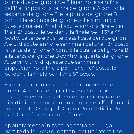
prime due dei gironi A e B faranno le semifinali
dal 1° al 4° posto: la prima del girone A contro la
seconda del girone B, e la prima del girone B
contro la seconda del girone A. Le vincitrici di
queste due semifinali disputeranno la finale per il
1° e il 2° posto, le perdenti la finale per il 3° e 4°
posto. Le terze e quarte classificate dei due gironi
A e B, disputeranno le semifinali dal 5° all’8° posto:
la terza del girone A contro la quarta del girone B,
e la terza del girone B contro la quarta del girone
A. Le vincitrici di queste due semifinali
disputeranno la finale per il 5° e il 6° posto, le
perdenti la finale per il 7° e 8° posto.
Esordio stagionale anche per il movimento
under 14 dedicato agli allievi e cadetti con
quattro giovani squadre pronte ad imparare e
divertirsi in campo con unico girone all'italiana di
sola andata: CC Napoli, Canoa Polo Ortigia, Pol.
Can. Catania e Amici del Fiume.
Appuntamento in zona laghetto dell'Eur, a
partire dalle 08:30 di domani per un intero fine