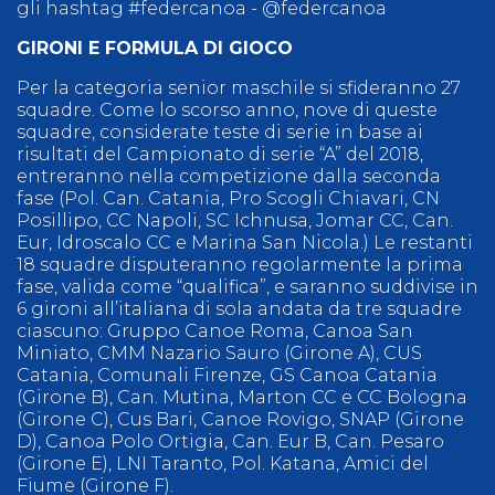
gli hashtag #federcanoa - @federcanoa
GIRONI E FORMULA DI GIOCO
Per la categoria senior maschile si sfideranno 27
squadre. Come lo scorso anno, nove di queste
squadre, considerate teste di serie in base ai
risultati del Campionato di serie “A” del 2018,
entreranno nella competizione dalla seconda
fase (Pol. Can. Catania, Pro Scogli Chiavari, CN
Posillipo, CC Napoli, SC Ichnusa, Jomar CC, Can.
Eur, Idroscalo CC e Marina San Nicola.) Le restanti
18 squadre disputeranno regolarmente la prima
fase, valida come “qualifica”, e saranno suddivise in
6 gironi all’italiana di sola andata da tre squadre
ciascuno: Gruppo Canoe Roma, Canoa San
Miniato, CMM Nazario Sauro (Girone A), CUS
Catania, Comunali Firenze, GS Canoa Catania
(Girone B), Can. Mutina, Marton CC e CC Bologna
(Girone C), Cus Bari, Canoe Rovigo, SNAP (Girone
D), Canoa Polo Ortigia, Can. Eur B, Can. Pesaro
(Girone E), LNI Taranto, Pol. Katana, Amici del
Fiume (Girone F).