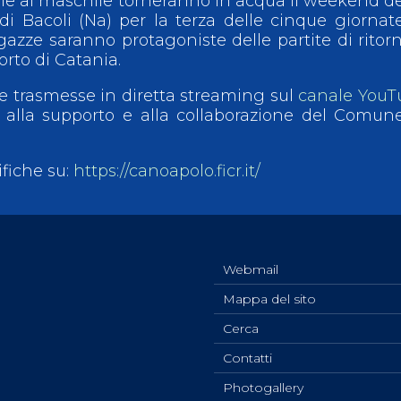
ie al maschile torneranno in acqua il weekend de
i Bacoli (Na) per la terza delle cinque giornat
azze saranno protagoniste delle partite di ritorn
orto di Catania.
te trasmesse in diretta streaming sul
canale YouT
 alla supporto e alla collaborazione del Comun
ifiche su:
https://canoapolo.ficr.it/
Webmail
Mappa del sito
Cerca
Contatti
Photogallery