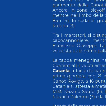
parimerito dalla Canott
Ancora in zona playoff 
mentre nel limbo della 
Bari (4). In coda al gr
Katana (3).
Tra i marcatori, si distin
capocannoniere, mentr
Francesco Giuseppe La 
velocista sulla prima pal
La tappa meneghina ha r
Confermati i valori emer
Catania
a farla da padro
prima giornata con 21 pu
Canoe Rovigo, a 16 punti,
Catania si attesta a metà 
M.M. Nazario Sauro (6). I
Nautico Palermo (3) e la 