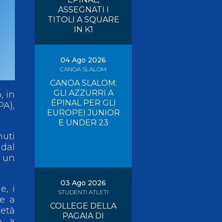
ASSEGNATI I
Risultati On Line
Tesseramento
TITOLI A SQUARE
IN K1
Federazione Trasparente
Safeguarding
04 Ago 2026
CANOA SLALOM
CANOA SLALOM:
GLI AZZURRI A
, in
ÉPINAL PER GLI
PA),
EUROPEI JUNIOR
E UNDER 23
nuti
 dal
n un
03 Ago 2026
e, i
STUDENTI ATLETI
ne a
COLLEGE DELLA
metà
PAGAIA DI
to a