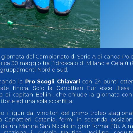
ci
Collegio degli Ufficiali di Gara
Sport per tutti
tti
Photogallery
Videogallery
Whistleblowing
Privacy Policy
Cookie policy
 giornata del Campionato di Serie A di canoa Polo
ca 30 maggio tra l’Idroscalo di Milano e Cefalù (
aggruppamenti Nord e Sud.
omando la
Pro Scogli Chiavari
con 24 punti otte
ate finora. Solo la Canottieri Eur esce illesa
a di capitan Bellini, che chiude la giornata co
ttorie ed una sola sconfitta.
i liguri dai vincitori del primo trofeo stagional
va Canottieri Catania, fermi in seconda posizio
a da un Marina San Nicola in gran forma (18). A 
 staziona il Circolo Nautico Posillipo, segui