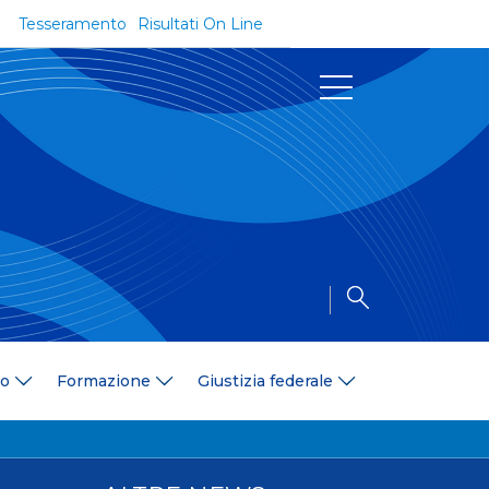
Tesseramento
Risultati On Line
Documenti
Regolamenti e Codici
Circolari
Delibere
a
Modulistica
Riforma dello Sport
Convenzioni
Area Medica
Area Assicurativa
io
Formazione
Giustizia federale
Amministrazione Trasparente
Formazione
ali
Organigramma
Diventa istruttore