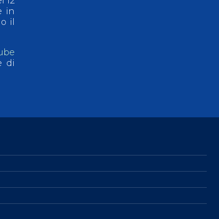
l 12
e in
o il
ube
e di