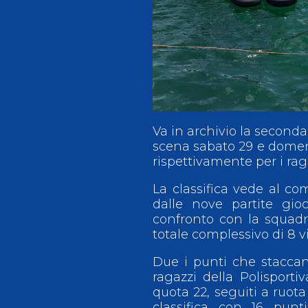
Antidoping
Calendari Agonisti
Webmail
Mappa del sito
Cerca
Conta
Va in archivio la seconda
scena sabato 29 e domeni
rispettivamente per i r
La classifica vede al c
dalle nove partite gioc
confronto con la squadr
totale complessivo di 8 vi
Due i punti che staccano 
ragazzi della Polisporti
quota 22, seguiti a ruot
classifica con 16 punti