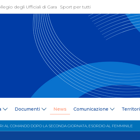
llegio degli Ufficiali di Gara
Sport per tutti
ione
Attività Agonistica
azione
Programmi e Normative
Bandi di gara
ne
Convocazioni
gramma Federale
Documentazione Tecnic
ria Federale
Risultati On Line
ere
Classifiche
ca Tesserati
FICK Coach
ederali
Iscrizioni Gare
a
Documenti
News
Comunicazione
Territor
blowing
Dual Career
azione
Territorio
VARI AL COMANDO DOPO LA SECONDA GIORNATA, ESORDIO AL FEMMINILE
 Stampa
Comitati/Delegati Region
llery
Società Affiliate