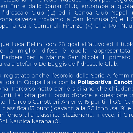
ieri Eur e dallo Jomar Club, entrambe a quota
l’Idroscalo Club (12) ed il Canoa Club Napoli (
zona salvezza troviamo la Can. Ichnusa (8) e il
uppo la Can. Comunali Firenze (4) e la Pol. Nau
gue Luca Bellini con 28 goal all’attivo ed il titol
e la miglior difesa è quella rappresentata
Barbera per la Marina San Nicola. Il primato 
la va a Stefano De Baggis dell’Idroscalo Club.
egistrato anche l’esordio della Serie A femmin
si già in Coppa Italia con la
Polisportiva Canott
na. Percorso netto per le siciliane che chiudon
nti. La lotta per il posto d’onore è questione tr
e il Circolo Canottieri Aniene, 15 punti. Il G.S. C
classifica (13 punti) davanti alla SC Ichnusa (9) e 
n fondo alla classifica stazionano, invece, il Cir
Pol. Nautica Katana (0).