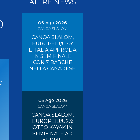
ALTRE NEWS
Pagaia Azzurra
Nuova Canoa Ricerca
O
Canoa Kayak on-line
06 Ago 2026
CANOA SLALOM
Convegni e Documenti
CANOA SLALOM,
Albo Tecnici
EUROPEI J/U23:
L'ITALIA APPRODA
IN SEMIFINALE
CON 7 BARCHE
NELLA CANADESE
O
05 Ago 2026
CANOA SLALOM
CANOA SLALOM,
EUROPEI J/U23:
OTTO KAYAK IN
SEMIFINALE AD
EPINAL,