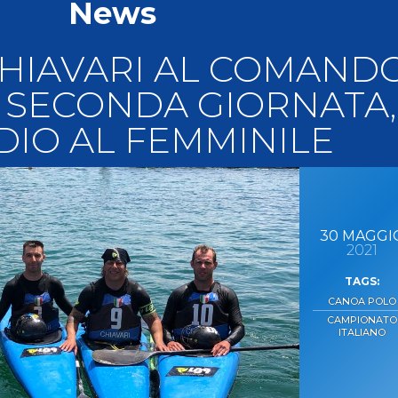
News
llery
Tesseramento
i On Line
 CHIAVARI AL COMAND
 SECONDA GIORNATA,
DIO AL FEMMINILE
30
MAGGI
2021
CANOA POLO
CAMPIONATO
ITALIANO