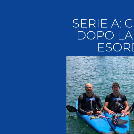
Videoga
Risultat
SERIE A:
DOPO LA
ESOR
Giustizia federale
Contatti e organigramma
Regolamento di Giustizia
Invito Pubblico Organi di Giustizia
Corte D'Appello Federale
Tribunale Federale
Giudice Sportivo Nazionale
Safeguarding Policy