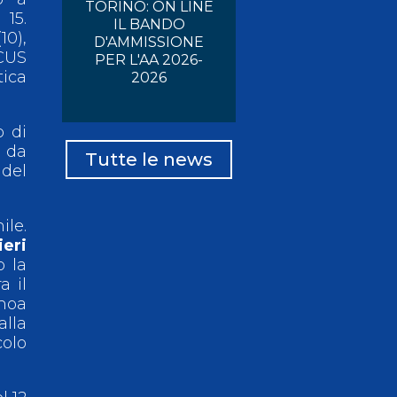
TORINO: ON LINE
 15.
IL BANDO
10),
D'AMMISSIONE
 CUS
PER L'AA 2026-
tica
2026
o di
 da
Tutte le news
del
ile.
ieri
o la
a il
anoa
alla
colo