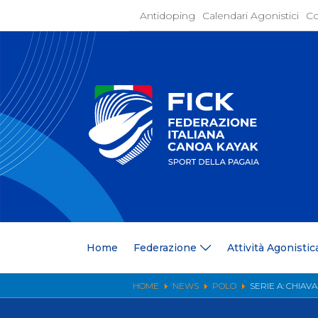
Antidoping
Calendari Agonistici
Co
Home
Federaz
Present
Statuto
Discipli
Organi
Segrete
Medagli
Anagrafi
Centri F
Home
Federazione
Attività Agonistic
Whistle
News
Comunic
HOME
NEWS
POLO
SERIE A: CHIA
Ufficio
Photoga