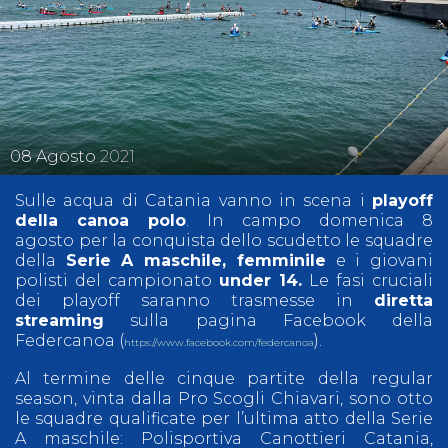
08
Agosto
2021
Sulle acqua di Catania vanno in scena i
playoff
della canoa polo
. In campo domenica 8
agosto per la conquista dello scudetto le squadre
della
Serie A maschile, femminile
e i giovani
polisti del campionato
under 14.
Le fasi cruciali
dei playoff saranno trasmesse in
diretta
streaming
sulla pagina Facebook della
Federcanoa (
).
https://www.facebook.com/federcanoa
Al termine delle cinque partite della regular
season, vinta dalla Pro Scogli Chiavari, sono otto
le squadre qualificate per l’ultima atto della Serie
A maschile: Polisportiva Canottieri Catania,