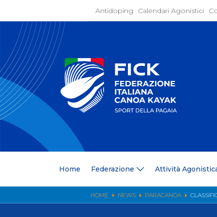
Antidoping
Calendari Agonistici
Co
Home
Federaz
Present
Statuto
Discipli
Organi
Segrete
Medagli
Anagrafi
Centri F
Home
Federazione
Attività Agonistic
Whistle
News
Comunic
HOME
NEWS
PARACANOA
CLASSIFI
Ufficio
Photoga