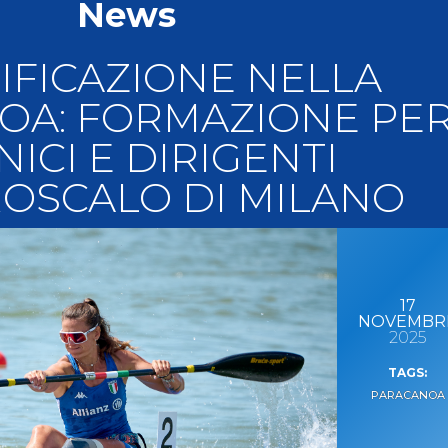
News
llery
Tesseramento
i On Line
IFICAZIONE NELLA
OA: FORMAZIONE PE
NICI E DIRIGENTI
ROSCALO DI MILANO
17
NOVEMBR
2025
PARACANOA