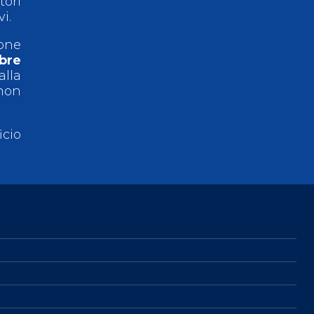
tori
vi.
ione
bre
alla
 non
cio