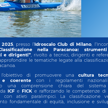
ci
Collegio degli Ufficiali di Gara
Sport per tutti
tti
Photogallery
Videogallery
Whistleblowing
Privacy Policy
Cookie policy
 2025
, presso l’
Idroscalo Club di Milano
, l’Inco
Classificazione nella Paracanoa: strument
 e dirigenti”
, rivolto a tecnici, dirigenti e refer
approfondire le tematiche legate alla classificaz
racanoa.
n l’obiettivo di promuovere una
cultura tecn
a e coerente
con i regolamenti nazional
endo una comprensione chiara del sistema
o da
ICF
e
FICK
e rafforzando le competenze di 
con atleti paralimpici. La classificazione ve
nto fondamentale di equità, inclusione e svil