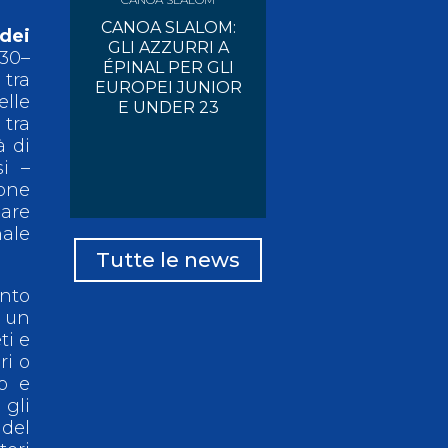
CANOA SLALOM:
dei
GLI AZZURRI A
:30–
ÉPINAL PER GLI
 tra
EUROPEI JUNIOR
elle
E UNDER 23
 tra
à di
si –
ione
lare
nale
Tutte le news
onto
o un
ti e
ri o
o e
gli
del