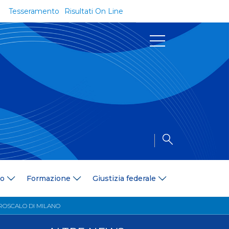
Tesseramento
Risultati On Line
Documenti
Regolamenti e Codici
Circolari
Delibere
a
Modulistica
Riforma dello Sport
Convenzioni
Area Medica
Area Assicurativa
io
Formazione
Giustizia federale
Amministrazione Trasparente
Formazione
DROSCALO DI MILANO
ali
Organigramma
Diventa istruttore