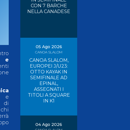
CON 7 BARCHE
Risultati On Line
Tesseramento
NELLA CANADESE
Federazione Trasparente
Safeguarding
05 Ago 2026
CANOA SLALOM
ntro
i e
CANOA SLALOM,
enti
EUROPEI J/U23:
OTTO KAYAK IN
ione
SEMIFINALE AD
EPINAL,
ASSEGNATI I
ica
TITOLI A SQUARE
i e
IN K1
 di
chi
rrà
uppo
04 Ago 2026
CANOA SLALOM