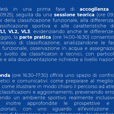
colerà in una prima fase di
accoglienza 
09:25), seguita da una
sessione teorica
(ore 09
i della classificazione funzionale, alla differenza
sificazione sportiva e alle caratteristiche d
L1, VL2, VL3
, evidenziando anche le differenze
iggio, la
parte pratica
(ore 14:00–16:30) consentir
ocesso di classificazione, analizzandone le fa
t funzionale, osservazione in acqua e assegnaz
o svolto da classificatori e tecnici, con partico
e e alla documentazione richieste a livello nazio
onda
(ore 16:30–17:30) offrirà uno spazio di confr
, etici e comunicativi: come preparare al megli
e, come illustrare in modo chiaro il percorso ad atle
iclassificazioni e aggiornamenti, prevenendo erro
rendo un ambiente sportivo realmente inclusiv
o inoltre approfondite le prospettive e 
azionali, con uno sguardo all’evoluzione 