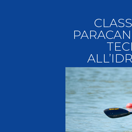
Videoga
Risultat
CLASS
PARACAN
TEC
ALL’ID
Giustizia federale
Contatti e organigramma
Regolamento di Giustizia
Invito Pubblico Organi di Giustizia
Corte D'Appello Federale
Tribunale Federale
Giudice Sportivo Nazionale
Safeguarding Policy