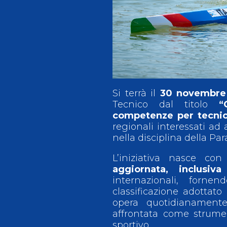
Antidoping
Calendari Agonisti
Webmail
Mappa del sito
Cerca
Conta
Si terrà il
30 novembre
Tecnico dal titolo
“
competenze per tecnici
regionali interessati ad 
nella disciplina della Pa
L’iniziativa nasce co
aggiornata, inclusiv
internazionali, forn
classificazione adottat
opera quotidianamente 
affrontata come strume
sportivo.