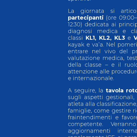
La giornata si arti
partecipanti
(ore 09:00–
12:30) dedicata ai princip
diagnosi medica e clas
classi
KL1, KL2, KL3
e
V
kayak e va’a. Nel pomer
entrare nel vivo del pr
valutazione medica, tes
della classe – e il ruol
attenzione alle procedur
e internazionale.
A seguire, la
tavola rot
sugli aspetti gestionali
atleta alla classificazion
famiglie, come gestire r
fraintendimenti e favo
competente. Verrann
aggiornamenti intern