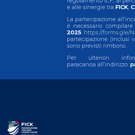
regolamento ICF, ai perco
e alle sinergie tra
FICK
,
C
La partecipazione all’in
è necessario compilare 
2025
:
https://forms.gle
partecipazione (inclusi v
sono previsti rimborsi.
Per ulteriori info
paracanoa all’indirizzo:
p