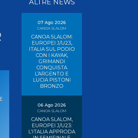
ALTRE NEWS
Pagaia Azzurra
Nuova Canoa Ricerca
Canoa Kayak on-line
07 Ago 2026
CANOA SLALOM
Convegni e Documenti
R
CANOA SLALOM:
Albo Tecnici
EUROPEI J/U23,
ITALIA SUL PODIO
CON I KAYAK,
GRIMANDI
CONQUISTA
L’ARGENTO E
LUCIA PISTONI
BRONZO
E
06 Ago 2026
CANOA SLALOM
CANOA SLALOM,
EUROPEI J/U23:
L'ITALIA APPRODA
IN SEMIFINALE