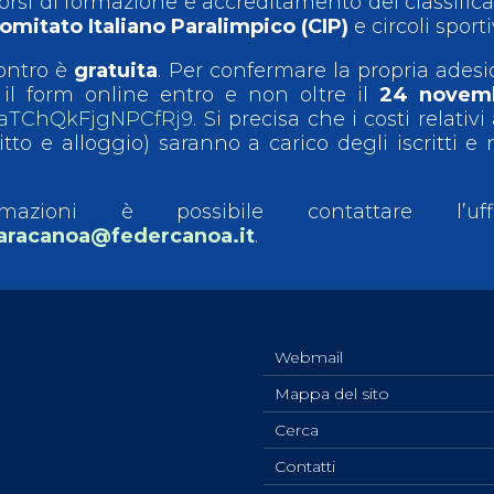
rsi di formazione e accreditamento dei classifica
omitato Italiano Paralimpico (CIP)
e circoli sporti
contro è
gratuita
. Per confermare la propria ades
il form online entro e non oltre il
24 novem
/NaTChQkFjgNPCfRj9
. Si precisa che i costi relativi 
itto e alloggio) saranno a carico degli iscritti e
rmazioni è possibile contattare l’uffi
aracanoa@federcanoa.it
.
Webmail
Mappa del sito
Cerca
Contatti