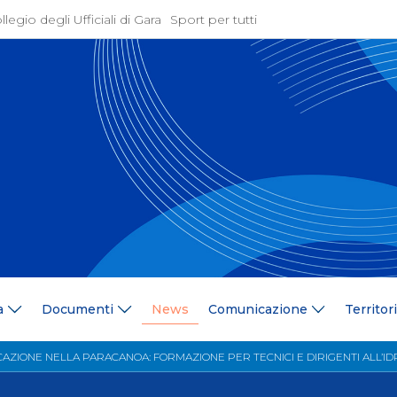
llegio degli Ufficiali di Gara
Sport per tutti
ione
Attività Agonistica
azione
Programmi e Normative
Bandi di gara
ne
Convocazioni
gramma Federale
Documentazione Tecnic
ria Federale
Risultati On Line
ere
Classifiche
ca Tesserati
FICK Coach
ederali
Iscrizioni Gare
a
Documenti
News
Comunicazione
Territor
blowing
Dual Career
azione
Territorio
CAZIONE NELLA PARACANOA: FORMAZIONE PER TECNICI E DIRIGENTI ALL’I
 Stampa
Comitati/Delegati Region
llery
Società Affiliate