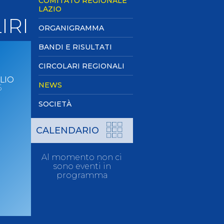
COMITATO REGIONALE
Pagaia Azzurra
LAZIO
IRI
Nuova Canoa Ricerca
ORGANIGRAMMA
Canoa Kayak on-line
BANDI E RISULTATI
Convegni e Documenti
Albo Tecnici
CIRCOLARI REGIONALI
LIO
NEWS
5
SOCIETÀ
CALENDARIO
Al momento non ci
sono eventi in
programma