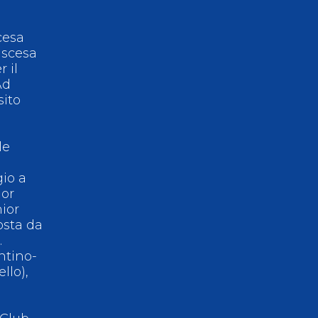
Risultati On Line
Tesseramento
cesa
iscesa
Federazione Trasparente
Safeguarding
 il
Ad
sito
le
gio a
ior
ior
osta da
.
ntino-
llo),