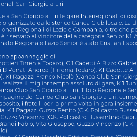
onali San Giorgio a Liri
ci
Collegio degli Ufficiali di Gara
Sport per tutti
te a San Giorgio a Liri le gare Interregionali di dis
 organizzate dallo storico Canoa Club locale. La d
tti
Photogallery
Videogallery
Whistleblowing
ionati Regionali di Lazio e Campania, oltre che per
Privacy Policy
Cookie policy
 riservato al vincitore della categoria Senior K1. 
nato Regionale Lazio Senior è stato Cristian Espo
.
o sono appannaggio di:
ottieri Tirrenia Todaro), C 1 Cadetti A Rizzo Gabrie
tti B Penati Andrea (Tirrenia Todaro), K1 Cadette A
ro), K1 Ragazzi Franco Nicolò (Canoa Club San Gior
13 realizza il miglior tempo assoluto di gara, K 1 Jun
noa Club San Giorgio a Liri). Titolo Regionale Sen
mpagine del Canoa Club San Giorgio a Liri, comp
posito, i fratelli per la prima volta in gara insieme
 K 1 Ragazzi Guzzo Benito (C.K. Policastro Busse
e Guzzo Vincenzo (C.K. Policastro Bussentino-Capite
randi Fabio, Vita Giuseppe, Guzzo Vincenzo (C.K.
lo).