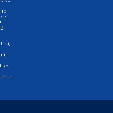
 Club
ito
o di
a
 B
iri),
ri).
ti ed
abrina