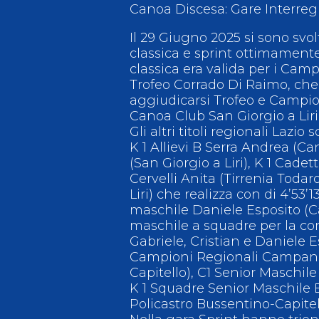
Canoa Discesa: Gare Interregi
Antidoping
Calendari Agonisti
Il 29 Giugno 2025 si sono svol
classica e sprint ottimamente
Webmail
Mappa del sito
Cerca
Conta
classica era valida per i Camp
Trofeo Corrado Di Raimo, che è
aggiudicarsi Trofeo e Campio
Canoa Club San Giorgio a Liri
Gli altri titoli regionali Lazi
K 1 Allievi B Serra Andrea (Can
(San Giorgio a Liri), K 1 Cade
Cervelli Anita (Tirrenia Toda
Liri) che realizza con di 4’53’
maschile Daniele Esposito (Ca
maschile a squadre per la co
Gabriele, Cristian e Daniele Es
Campioni Regionali Campania:
Capitello), C1 Senior Maschil
K 1 Squadre Senior Maschile B
Policastro Bussentino-Capitel