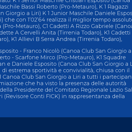
fato: K 1 Senior Maschile Cristian Esposito (Canoa
 Maschile Bassi Roberto (Pro-Metauro), K 1 Ragazzi
 Giorgio a Liri) K 1 Junior Maschile Daniele Espos
) che con 1’02’64 realizza il miglior tempo assolut
ea (Pro-Metauro), C1 Cadetti A Rizzo Gabriele (Cano
dette A Cervelli Anita (Tirrenia Todaro), K1 Cadetti
ro), K1 Allievi B Serra Andrea (Tirrenia Todaro),
posito - Franco Nicolò (Canoa Club San Giorgio a L
erto - Scarfone Mirco (Pro-Metauro), K1 Squadre
an e Daniele Esposito (Canoa Club San Giorgio a Li
 di estrema sportività e convivialità, chiusa con il
l Canoa Club San Giorgio a Liri a tutti i partecipan
iazione che ha visto la presenza delle autorità
o, della Presidente del Comitato Regionale Lazio S
i (Revisore Conti FICK) in rappresentanza della