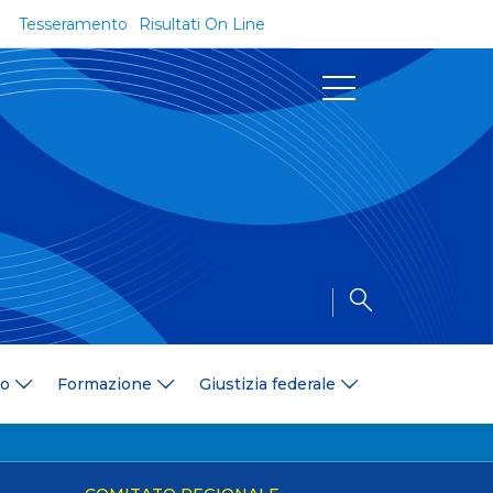
Tesseramento
Risultati On Line
Documenti
Regolamenti e Codici
Circolari
Delibere
a
Modulistica
Riforma dello Sport
Convenzioni
Area Medica
Area Assicurativa
io
Formazione
Giustizia federale
Amministrazione Trasparente
Formazione
ali
Organigramma
Diventa istruttore