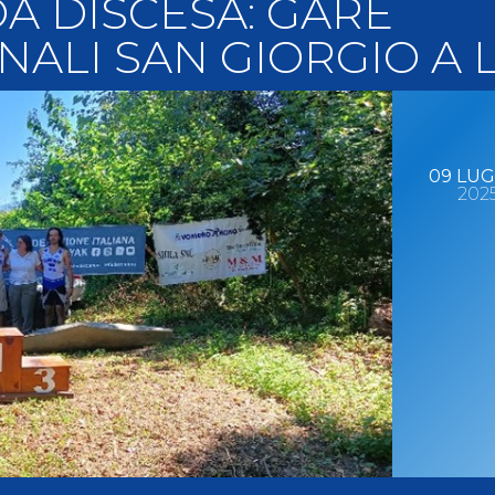
A DISCESA: GARE
llery
Tesseramento
ALI SAN GIORGIO A L
i On Line
09
LUG
202