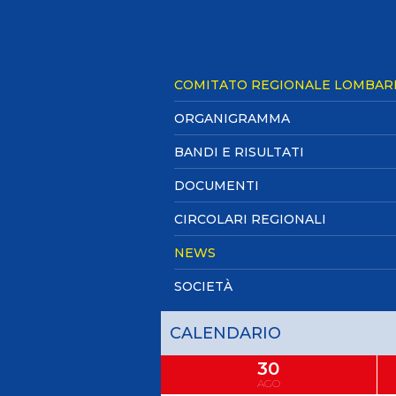
Antidoping
Calendari Agonisti
Webmail
Mappa del sito
Cerca
Conta
COMITATO REGIONALE LOMBAR
ORGANIGRAMMA
BANDI E RISULTATI
DOCUMENTI
CIRCOLARI REGIONALI
NEWS
SOCIETÀ
CALENDARIO
30
AGO