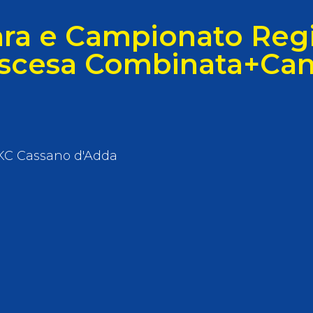
llery
Tesseramento
ra e Campionato Reg
i On Line
scesa Combinata+Can
KC Cassano d'Adda