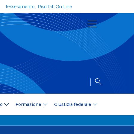
Tesseramento
Risultati On Line
Documenti
Regolamenti e Codici
Circolari
Delibere
a
Modulistica
Riforma dello Sport
Convenzioni
Area Medica
Area Assicurativa
io
Formazione
Giustizia federale
Amministrazione Trasparente
Formazione
ali
Organigramma
Diventa istruttore