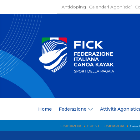
Antidoping
Calendari Agonistici
Co
Home
Federaz
Present
Statuto
Discipli
Organi
Segrete
Medagli
Anagrafi
Centri F
Home
Federazione
Attività Agonistic
Whistle
News
Comunic
LOMBARDIA
EVENTI LOMBARDIA
GARA
Ufficio
Photoga