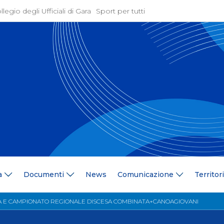
llegio degli Ufficiali di Gara
Sport per tutti
ione
Attività Agonistica
azione
Programmi e Normative
Bandi di gara
ne
Convocazioni
gramma Federale
Documentazione Tecnic
ria Federale
Risultati On Line
ere
Classifiche
ca Tesserati
FICK Coach
ederali
Iscrizioni Gare
a
Documenti
News
Comunicazione
Territor
blowing
Dual Career
azione
Territorio
 E CAMPIONATO REGIONALE DISCESA COMBINATA+CANOAGIOVANI
 Stampa
Comitati/Delegati Region
llery
Società Affiliate