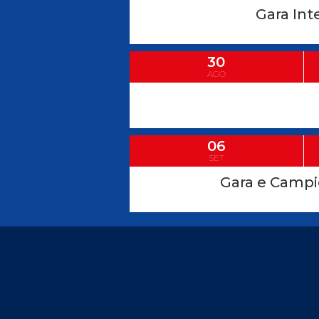
Gara Int
30
AGO
06
SET
Gara e Campi