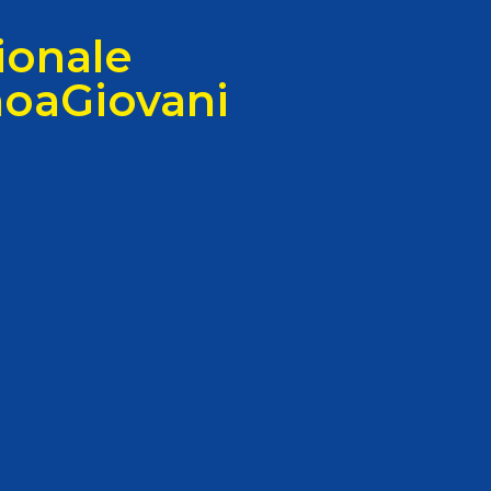
Pagaia Azzurra
ionale
Nuova Canoa Ricerca
Canoa Kayak on-line
oaGiovani
Convegni e Documenti
Albo Tecnici