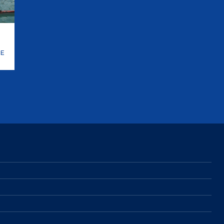
Risultati On Line
Tesseramento
Federazione Trasparente
Safeguarding
TE