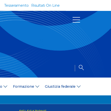
Tesseramento
Risultati On Line
Documenti
Regolamenti e Codici
Circolari
Delibere
a
Modulistica
Riforma dello Sport
Convenzioni
Area Medica
Area Assicurativa
io
Formazione
Giustizia federale
Amministrazione Trasparente
Formazione
ali
Organigramma
Diventa istruttore