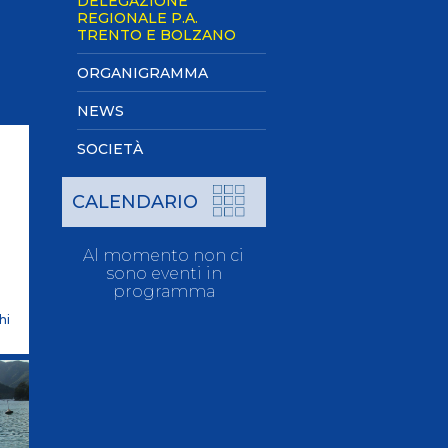
DELEGAZIONE
Pagaia Azzurra
REGIONALE P.A.
TRENTO E BOLZANO
Nuova Canoa Ricerca
Canoa Kayak on-line
ORGANIGRAMMA
Convegni e Documenti
NEWS
Albo Tecnici
SOCIETÀ
CALENDARIO
Al momento non ci
sono eventi in
programma
hi