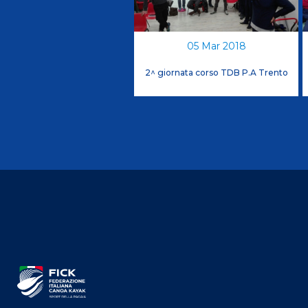
Antidoping
Calendari Agonisti
05 Mar 2018
Webmail
Mappa del sito
Cerca
Conta
2^ giornata corso TDB P.A Trento