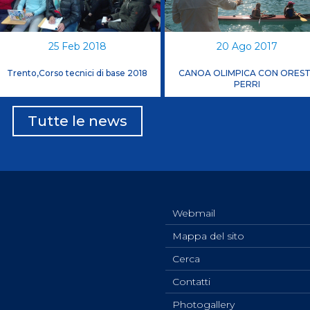
ci
Collegio degli Ufficiali di Gara
Sport per tutti
25 Feb 2018
20 Ago 2017
tti
Photogallery
Videogallery
Whistleblowing
Trento,Corso tecnici di base 2018
CANOA OLIMPICA CON ORES
Privacy Policy
Cookie policy
PERRI
Tutte le news
Webmail
Mappa del sito
Cerca
Contatti
Photogallery