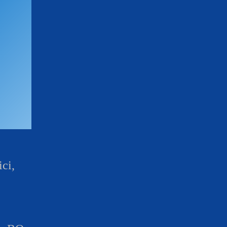
Risultati On Line
Tesseramento
Federazione Trasparente
Safeguarding
ici,
9