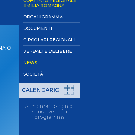
COMITATO REGIONALE
Pagaia Azzurra
EMILIA ROMAGNA
9
Nuova Canoa Ricerca
ORGANIGRAMMA
Canoa Kayak on-line
DOCUMENTI
Convegni e Documenti
Albo Tecnici
CIRCOLARI REGIONALI
NAIO
VERBALI E DELIBERE
9
NEWS
SOCIETÀ
CALENDARIO
Al momento non ci
sono eventi in
programma