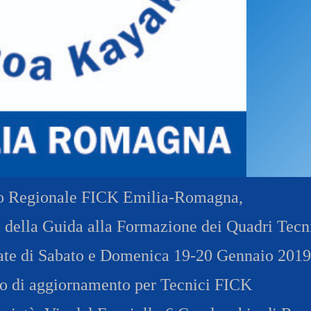
ci
Collegio degli Ufficiali di Gara
Sport per tutti
tti
Photogallery
Videogallery
Whistleblowing
Privacy Policy
Cookie policy
to Regionale FICK Emilia-Romagna,
zi della Guida alla Formazione dei Quadri Tecn
nate di Sabato e Domenica
19-20 Gennaio 201
o di aggiornamento per Tecnici FICK