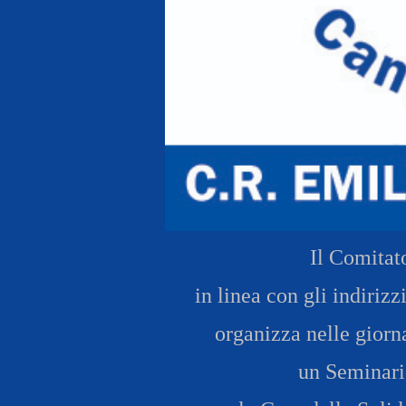
Antidoping
Calendari Agonisti
Webmail
Mappa del sito
Cerca
Conta
Il Comita
in linea con gli indiriz
organizza nelle gior
un Seminari