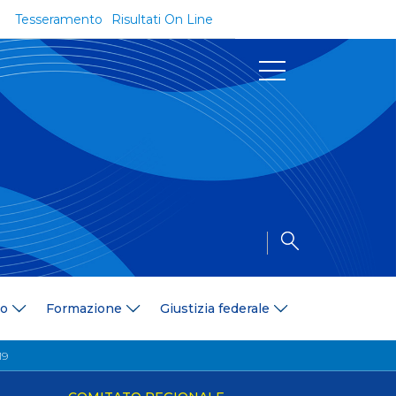
Tesseramento
Risultati On Line
Documenti
Regolamenti e Codici
Circolari
Delibere
a
Modulistica
Riforma dello Sport
Convenzioni
Area Medica
Area Assicurativa
io
Formazione
Giustizia federale
Amministrazione Trasparente
Formazione
19
ali
Organigramma
Diventa istruttore