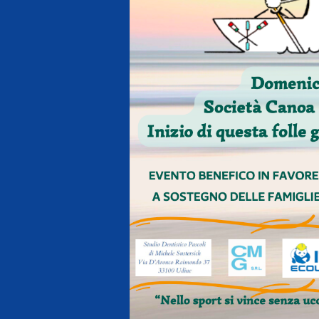
Antidoping
Calendari Agonisti
Webmail
Mappa del sito
Cerca
Conta