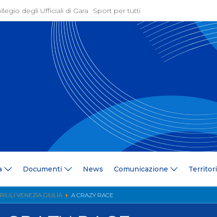
llegio degli Ufficiali di Gara
Sport per tutti
ione
Attività Agonistica
azione
Programmi e Normative
Bandi di gara
ne
Convocazioni
gramma Federale
Documentazione Tecnic
ria Federale
Risultati On Line
ere
Classifiche
ca Tesserati
FICK Coach
ederali
Iscrizioni Gare
a
Documenti
News
Comunicazione
Territor
blowing
Dual Career
azione
Territorio
RIULI VENEZIA GIULIA
A CRAZY RACE
 Stampa
Comitati/Delegati Region
llery
Società Affiliate