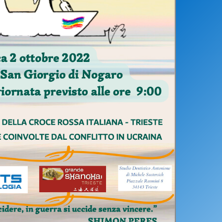
ci
Collegio degli Ufficiali di Gara
Sport per tutti
tti
Photogallery
Videogallery
Whistleblowing
Privacy Policy
Cookie policy