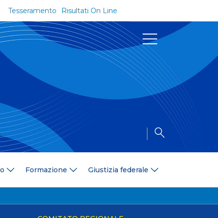
Tesseramento
Risultati On Line
Documenti
Regolamenti e Codici
Circolari
Delibere
a
Modulistica
Riforma dello Sport
Convenzioni
Area Medica
Area Assicurativa
io
Formazione
Giustizia federale
Amministrazione Trasparente
Formazione
ali
Organigramma
Diventa istruttore