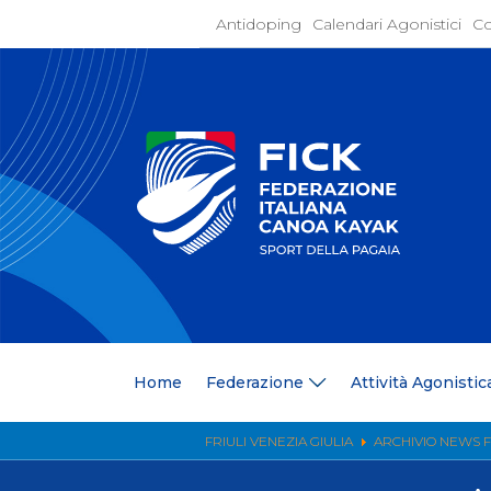
Antidoping
Calendari Agonistici
Co
Home
Federaz
Present
Statuto
Discipli
Organi
Segrete
Medagli
Anagrafi
Centri F
Home
Federazione
Attività Agonistic
Whistle
News
Comunic
FRIULI VENEZIA GIULIA
ARCHIVIO NEWS F
Ufficio
Photoga