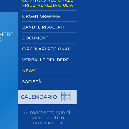
COMITATO REGIONALE
Pagaia Azzurra
FRIULI VENEZIA GIULIA
Nuova Canoa Ricerca
ORGANIGRAMMA
Canoa Kayak on-line
BANDI E RISULTATI
Convegni e Documenti
EMBRE
Albo Tecnici
DOCUMENTI
2
CIRCOLARI REGIONALI
VERBALI E DELIBERE
NEWS
SOCIETÀ
CALENDARIO
Al momento non ci
sono eventi in
programma