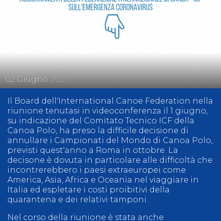
02
Giugno
2021
Il Board dell'International Canoe Federation nella
riunione tenutasi in videoconferenza il 1 giugno,
su indicazione del Comitato Tecnico ICF della
Canoa Polo, ha preso la difficile decisione di
annullare i Campionati del Mondo di Canoa Polo,
previsti quest'anno a Roma in ottobre. La
decisone è dovuta in particolare alle difficoltà che
incontrerebbero i paesi extraeuropei come
America, Asia, Africa e Oceania nel viaggiare in
Italia ed espletare i costi proibitivi della
quarantena e dei relativi tamponi.
Nel corso della riunione è stata anche