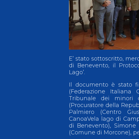
Antidoping
Calendari Agonisti
Webmail
Mappa del sito
Cerca
Conta
E’ stato sottoscritto, me
di Benevento, il Protoco
Lago’.
Il documento è stato f
(Federazione Italian
Tribunale dei minori 
(Procuratore della Repubb
Palmiero (Centro Giu
CanoaVela lago di Camp
di Benevento), Simone 
(Comune di Morcone), pe