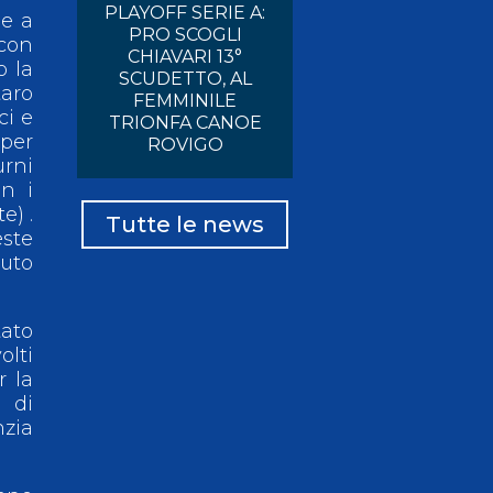
PLAYOFF SERIE A:
 e a
PRO SCOGLI
 con
CHIAVARI 13°
o la
SCUDETTO, AL
aro
FEMMINILE
ci e
TRIONFA CANOE
 per
ROVIGO
rni
n i
e) .
Tutte le news
este
tuto
tato
olti
r la
 di
zia