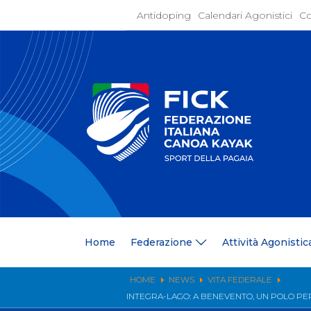
Antidoping
Calendari Agonistici
Co
Home
Federaz
Present
Statuto
Discipli
Organi
Segrete
Medagli
Anagrafi
Centri F
Home
Federazione
Attività Agonistic
Whistle
News
Comunic
HOME
NEWS
VITA FEDERALE
Ufficio
INTEGRA-LAGO: A BENEVENTO, UN POLO PER 
Photoga