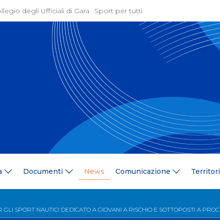
llegio degli Ufficiali di Gara
Sport per tutti
ione
Attività Agonistica
azione
Programmi e Normative
Bandi di gara
ne
Convocazioni
gramma Federale
Documentazione Tecnic
ria Federale
Risultati On Line
ere
Classifiche
ca Tesserati
FICK Coach
ederali
Iscrizioni Gare
a
Documenti
News
Comunicazione
Territor
blowing
Dual Career
azione
Territorio
 Stampa
Comitati/Delegati Region
GLI SPORT NAUTICI DEDICATO A GIOVANI A RISCHIO E SOTTOPOSTI A PRO
llery
Società Affiliate