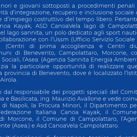
minori e giovani sottoposti a procedimenti penali
ività d’integrazione, recupero e inclusione sociale
d’impiego costruttivo del tempo libero. Pertant
Canoa Kayak, ASD CanoaVela lago di Campolatt
del lago sannita, un polo dedicato agli sport nauti
 collaborazione con l’Ussm (Ufficio Servizio Sociale
p (Centri di prima accoglienza e Centri diu
omuni di Benevento, Campolattaro, Morcone, co
he Sociali, l’Asea. (Agenzia Sannita Energia Ambient
zia la particolare opportunità di realizzare qu
lla provincia di Benevento, dove è localizzato l’Isti
Airola.
o dal responsabile dei progetti speciali del Comi
e Basilicata, ing. Maurizio Avallone e vede coinv
 di Napoli, la Procura Minori, il Dipartimento pe
 Federazione Italiana Canoa Kayak, il Comune
i Morcone, il Comune di Campolattaro, l’Agen
nte (Asea.) e Asd CanoaVela Campolattaro.