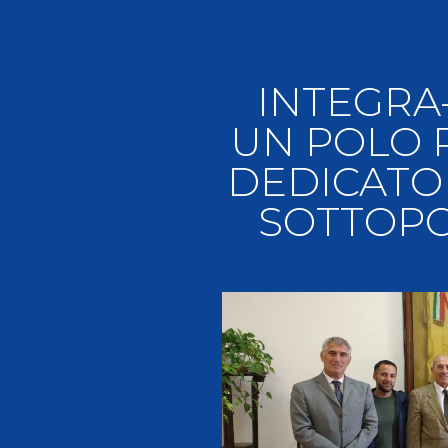
Videoga
Risultat
INTEGRA
UN POLO P
DEDICATO 
Giustizia federale
SOTTOPO
Contatti e organigramma
Regolamento di Giustizia
Invito Pubblico Organi di Giustizia
Corte D'Appello Federale
Tribunale Federale
Giudice Sportivo Nazionale
Safeguarding Policy