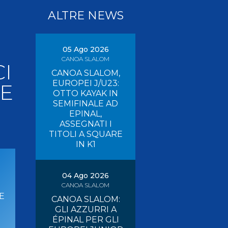
Pagaia Azzurra
ALTRE NEWS
Nuova Canoa Ricerca
Canoa Kayak on-line
Convegni e Documenti
05 Ago 2026
CANOA SLALOM
Albo Tecnici
I
CANOA SLALOM,
EUROPEI J/U23:
 E
OTTO KAYAK IN
SEMIFINALE AD
EPINAL,
ASSEGNATI I
TITOLI A SQUARE
IN K1
04 Ago 2026
CANOA SLALOM
E
CANOA SLALOM:
GLI AZZURRI A
ÉPINAL PER GLI