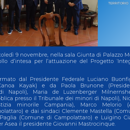
TERRITORIO
ci
Collegio degli Ufficiali di Gara
Sport per tutti
tti
Photogallery
Videogallery
Whistleblowing
Privacy Policy
Cookie policy
rcoledì 9 novembre, nella sala Giunta di Palazzo M
llo d’intesa per l’attuazione del Progetto ‘Inte
irmato dal Presidente Federale Luciano Buonfi
a Canoa Kayak) e da Paola Brunone (Preside
di Napoli), Maria de Luzenberger Milnernsh
lica presso il Tribunale dei minori di Napoli), Ni
stizia minorile Campania), Marco Melorio (
olattaro) e dai sindaci Clemente Mastella (Co
Paglia (Comune di Campolattaro) e Luigino Cia
r Asea il presidente Giovanni Mastrocinque.