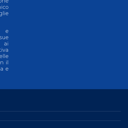
ione
nico
glie
a e
sue
 ai
tiva
elle
n il
ia e