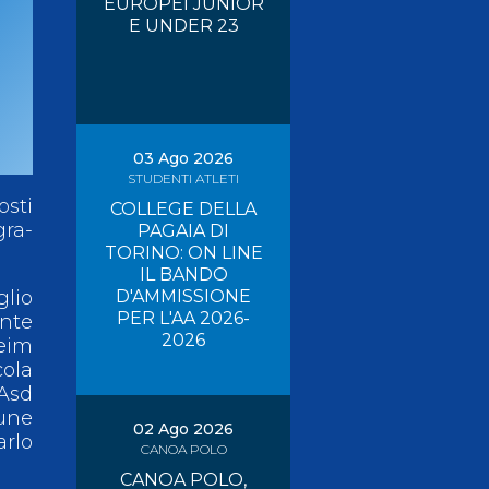
EUROPEI JUNIOR
E UNDER 23
Risultati On Line
Tesseramento
Federazione Trasparente
Safeguarding
03 Ago 2026
STUDENTI ATLETI
osti
COLLEGE DELLA
gra-
PAGAIA DI
TORINO: ON LINE
IL BANDO
glio
D'AMMISSIONE
PER L'AA 2026-
nte
2026
eim
cola
Asd
mune
02 Ago 2026
rlo
CANOA POLO
CANOA POLO,