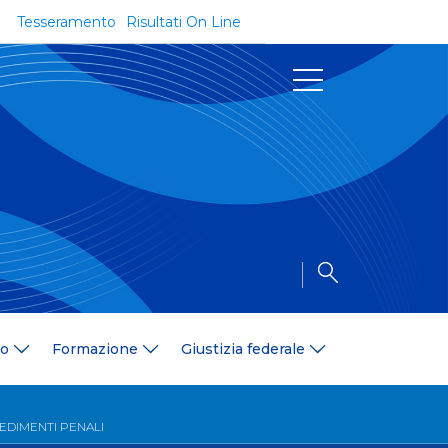
Tesseramento
Risultati On Line
Documenti
Regolamenti e Codici
Circolari
Delibere
a
Modulistica
Riforma dello Sport
Convenzioni
Area Medica
Area Assicurativa
io
Formazione
Giustizia federale
Amministrazione Trasparente
Formazione
ali
Organigramma
CEDIMENTI PENALI
Diventa istruttore