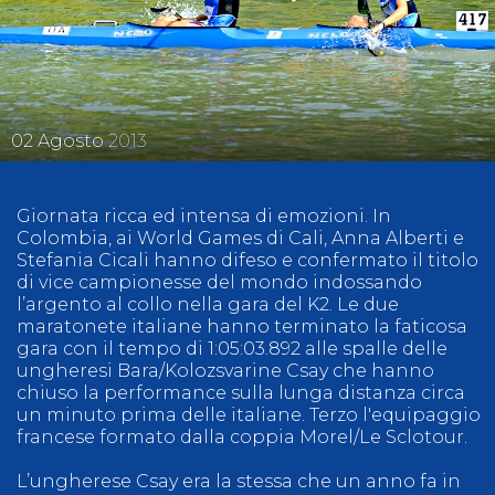
02
Agosto
2013
Giornata ricca ed intensa di emozioni. In
Colombia, ai World Games di Cali, Anna Alberti e
Stefania Cicali hanno difeso e confermato il titolo
di vice campionesse del mondo indossando
l’argento al collo nella gara del K2. Le due
maratonete italiane hanno terminato la faticosa
gara con il tempo di 1:05:03.892 alle spalle delle
ungheresi Bara/Kolozsvarine Csay che hanno
chiuso la performance sulla lunga distanza circa
un minuto prima delle italiane. Terzo l'equipaggio
francese formato dalla coppia Morel/Le Sclotour.
L’ungherese Csay era la stessa che un anno fa in