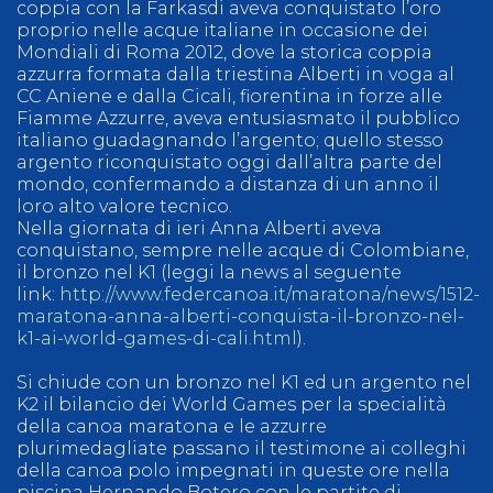
coppia con la Farkasdi aveva conquistato l’oro
proprio nelle acque italiane in occasione dei
Mondiali di Roma 2012, dove la storica coppia
azzurra formata dalla triestina Alberti in voga al
CC Aniene e dalla Cicali, fiorentina in forze alle
Fiamme Azzurre, aveva entusiasmato il pubblico
italiano guadagnando l’argento; quello stesso
argento riconquistato oggi dall’altra parte del
mondo, confermando a distanza di un anno il
loro alto valore tecnico.
Nella giornata di ieri Anna Alberti aveva
conquistano, sempre nelle acque di Colombiane,
il bronzo nel K1 (leggi la news al seguente
link:
http://www.federcanoa.it/maratona/news/1512-
maratona-anna-alberti-conquista-il-bronzo-nel-
k1-ai-world-games-di-cali.html
).
Si chiude con un bronzo nel K1 ed un argento nel
K2 il bilancio dei World Games per la specialità
della canoa maratona e le azzurre
plurimedagliate passano il testimone ai colleghi
della canoa polo impegnati in queste ore nella
piscina Hernando Botero con le partite di