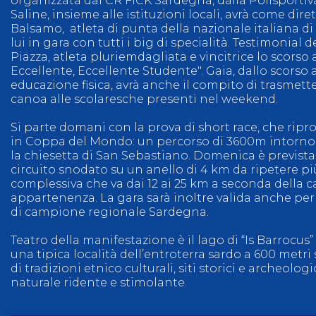
organizzata dal CR FICK Sardegna, dalla Polisportiva
Saline, insieme alle istituzioni locali, avrà come dir
Balsamo, atleta di punta della nazionale italiana 
lui in gara con tutti i big di specialità. Testimonial
Piazza, atleta pluriemdagliata e vincitrice lo scors
Eccellente, Eccellente Studente". Gaia, dallo scorso
educazione fisica, avrà anche il compito di trasmett
canoa alle scolaresche presenti nel weekend.
Si parte domani con la prova di short race, che rip
in Coppa del Mondo: un percorso di 3600m intorno a
la chiesetta di San Sebastiano. Domenica è prevista 
circuito snodato su un anello di 4 km da ripetere pi
complessiva che va dai 12 ai 25 km a seconda della c
appartenenza. La gara sarà inoltre valida anche per 
di campione regionale Sardegna.
Teatro della manifestazione è il lago di “Is Barrocus” 
una tipica località dell’entroterra sardo a 600 metri s
di tradizioni etnico culturali, siti storici e archeolog
naturale ridente e stimolante.