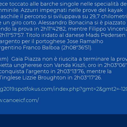
ece toccato alle barche singole nelle specialità de
mminile. Azzurri impegnati nelle prove del kayak
chile il percorso si sviluppava su 29,7 chilometr
 e un giro corto. Alessandro Bonacina si è piazzato 
do la prova in 2h11''42'82, mentre Filippo Vincenz
2h11''57'57. Titolo iridato al danese Mads Pedersen
d’argento per il portoghese Jose Ramalho
argentino Franco Balboa (2h08''36'51).
 km) Gaia Piazza non è riuscita a terminare la pro
ietta ungherese con Vanda Kiszli, oro in 2h03''06
 conquista l’argento in 2h03''13'76, mentre la
’inglese Lizzie Broughton in 2h03''17'26.
ing2019.spotfokus.com/index.php?gmt=2&gmt2=-12
w.canoeicf.com/