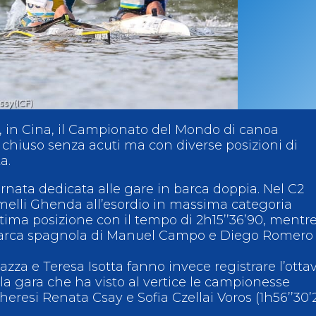
ci
Collegio degli Ufficiali di Gara
Sport per tutti
tti
Photogallery
Videogallery
Whistleblowing
Privacy Policy
Cookie policy
, in Cina, il Campionato del Mondo di canoa
 chiuso senza acuti ma con diverse posizioni di
a.
nata dedicata alle gare in barca doppia. Nel C2
emelli Ghenda all’esordio in massima categoria
tima posizione con il tempo di 2h15’’36’90, mentre 
 barca spagnola di Manuel Campo e Diego Romero
zza e Teresa Isotta fanno invece registrare l’otta
la gara che ha visto al vertice le campionesse
heresi Renata Csay e Sofia Czellai Voros (1h56’’30’2