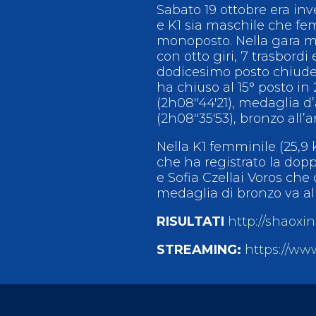
Sabato 19 ottobre era inv
e K1 sia maschile che fe
monoposto. Nella gara mas
con otto giri, 7 trasbordi
dodicesimo posto chiuden
ha chiuso al 15° posto in 
(2h08''44'21), medaglia 
(2h08''35'53), bronzo all’
Nella K1 femminile (25,9
che ha registrato la dopp
e Sofia Czellai Voros che
medaglia di bronzo va all
RISULTATI
http://shaox
STREAMING:
https://ww