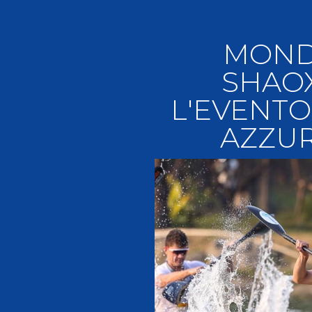
Videoga
Risultat
MONDI
SHAOX
L'EVENTO
AZZUR
Giustizia federale
Contatti e organigramma
Regolamento di Giustizia
Invito Pubblico Organi di Giustizia
Corte D'Appello Federale
Tribunale Federale
Giudice Sportivo Nazionale
Safeguarding Policy