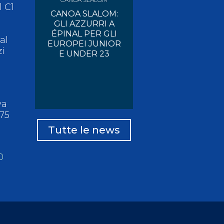
l C1
CANOA SLALOM:
GLI AZZURRI A
i
ÉPINAL PER GLI
al
EUROPEI JUNIOR
i
E UNDER 23
va
'75
Tutte le news
0