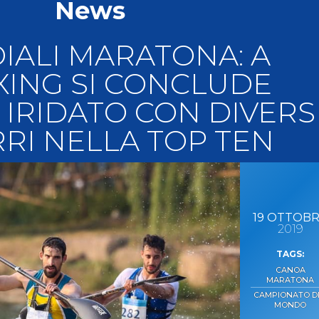
News
llery
Tesseramento
i On Line
ALI MARATONA: A
ING SI CONCLUDE
 IRIDATO CON DIVERS
RI NELLA TOP TEN
19
OTTOBR
2019
CANOA
MARATONA
CAMPIONATO D
MONDO