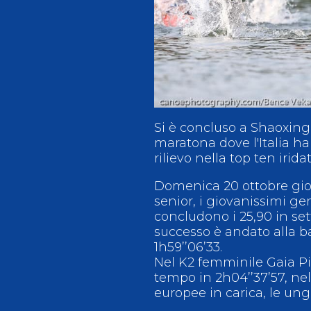
Antidoping
Calendari Agonisti
Webmail
Mappa del sito
Cerca
Conta
Si è concluso a Shaoxing
maratona dove l'Italia ha
rilievo nella top ten iridat
Domenica 20 ottobre gior
senior, i giovanissimi g
concludono i 25,90 in set
successo è andato alla
1h59’’06’33.
Nel K2 femminile Gaia Pia
tempo in 2h04’’37’57, nel
europee in carica, le ung