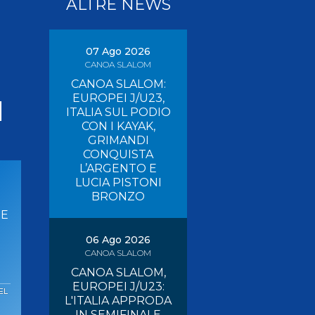
ALTRE NEWS
Pagaia Azzurra
Nuova Canoa Ricerca
Canoa Kayak on-line
07 Ago 2026
CANOA SLALOM
Convegni e Documenti
CANOA SLALOM:
Albo Tecnici
EUROPEI J/U23,
I
ITALIA SUL PODIO
CON I KAYAK,
GRIMANDI
CONQUISTA
L’ARGENTO E
LUCIA PISTONI
BRONZO
E
06 Ago 2026
CANOA SLALOM
CANOA SLALOM,
EUROPEI J/U23:
EL
L'ITALIA APPRODA
IN SEMIFINALE