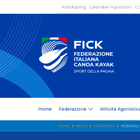
Antidoping
Calendari Agonistici
Co
Home
Federaz
Present
Statuto
Discipli
Organi
Segrete
Medagli
Anagrafi
Centri F
Home
Federazione
Attività Agonistic
Whistle
News
Comunic
HOME
NEWS
MARATONA
MONDIALI
Ufficio
Photoga