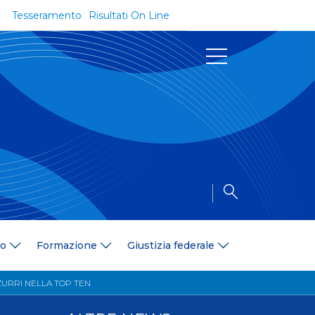
Tesseramento
Risultati On Line
Documenti
Regolamenti e Codici
Circolari
Delibere
a
Modulistica
Riforma dello Sport
Convenzioni
Area Medica
Area Assicurativa
io
Formazione
Giustizia federale
Amministrazione Trasparente
Formazione
ZURRI NELLA TOP TEN
ali
Organigramma
Diventa istruttore