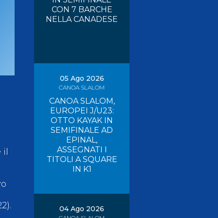
CON 7 BARCHE
Risultati On Line
Tesseramento
NELLA CANADESE
Federazione Trasparente
Safeguarding
05 Ago 2026
CANOA SLALOM
CANOA SLALOM,
EUROPEI J/U23:
OTTO KAYAK IN
SEMIFINALE AD
EPINAL,
ASSEGNATI I
il
TITOLI A SQUARE
IN K1
vo
2).
04 Ago 2026
CANOA SLALOM