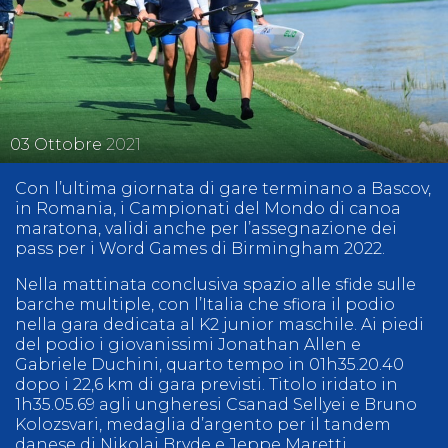
03
Ottobre
2021
Con l’ultima giornata di gare terminano a Bascov,
in Romania, i Campionati del Mondo di canoa
maratona, validi anche per l’assegnazione dei
pass per i Word Games di Birmingham 2022.
Nella mattinata conclusiva spazio alle sfide sulle
barche multiple, con l’Italia che sfiora il podio
nella gara dedicata al K2 junior maschile. Ai piedi
del podio i giovanissimi Jonathan Allen e
Gabriele Duchini, quarto tempo in 01h35.20.40
dopo i 22,6 km di gara previsti. Titolo iridato in
1h35.05.69 agli ungheresi Csanad Sellyei e Bruno
Kolozsvari, medaglia d’argento per il tandem
danese di Nikolaj Bryde e Jeppe Maretti