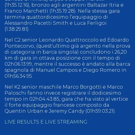
(1h35.12.16), bronzo agli argentini Baltazar Itria e
Franco Marchetti (1h35.19.28). Nella stessa gara
termina quattordicesimo l’equipaggio di
Alessandro Pacetti Smith e Luca Ferligoi
(1:38:29.81).
Nel C2 senior Leonardo Quattroccolo ed Edoardo
Pontecorvo, (quest’ultimo già argento nella prova
di categoria in barca singola) concludono i 26,20
km di gara in ottava posizione con il tempo di
02h06.13.99, mentre il successo è andato alla barca
spagnola di Manuel Campos e Diego Romero in
01h56.34.95.
Nel K2 senior maschile Marco Borgotti e Marco
Paloschi fanno invece registrare il dodicesimo
tempo in 02h04.43.85, gara che ha visto al vertice
il forte equipaggio francese composto da
Quentin Urban e Jeremy Candy (01h59.03.21).
LIVE RESULTS E LIVE STREAMING