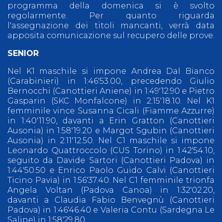
programma della domenica si è svolto
regolarmente. Per quanto riguarda
l'assegnazione dei titoli mancanti, verrà data
apposita comunicazione sul recupero delle prove.
SENIOR
Nel K1 maschile si impone Andrea Dal Bianco
(Carabinieri) in 1:46'53.00, precedendo Giulio
Bernocchi (Canottieri Aniene) in 1:49'12.90 e Pietro
Gasparin (SKC Monfalcone) in 2:15'18.10. Nel K1
femminile vince Susanna Cicali (Fiamme Azzurre)
in 1:40'11.90, davanti a Erin Gratton (Canottieri
Ausonia) in 1:58'19.20 e Margot Sgubin (Canottieri
Ausonia) in 2:11'12.50. Nel C1 maschile si impone
Leonardo Quattroccolo (CUS Torino) in 1:42'54.10,
seguito da Davide Sartori (Canottieri Padova) in
1:44'50.50 e Enrico Paolo Guido Calvi (Canottieri
Ticino Pavia) in 1:56'37.40. Nel C1 femminile trionfa
Angela Voltan (Padova Canoa) in 1:32'02.20,
davanti a Claudia Fabio Benvegnù (Canottieri
Padova) in 1:46'46.40 e Valeria Contu (Sardegna Le
Saline) in 1:58'29.80.