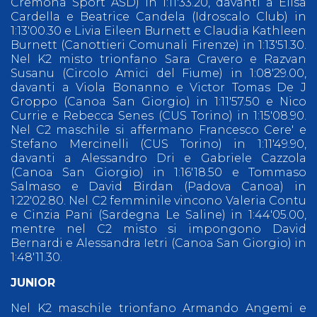
Cremona Sport ASD) in 1:11'33.20, davanti a Elisa
Cardella e Beatrice Candela (Idroscalo Club) in
1:13'00.30 e Livia Eileen Burnett e Claudia Kathleen
Burnett (Canottieri Comunali Firenze) in 1:13'51.30.
Nel K2 misto trionfano Sara Cravero e Razvan
Susanu (Circolo Amici del Fiume) in 1:08'29.00,
davanti a Viola Bonanno e Victor Tomas De J
Groppo (Canoa San Giorgio) in 1:11'57.50 e Nico
Currie e Rebecca Senes (CUS Torino) in 1:15'08.90.
Nel C2 maschile si affermano Francesco Cere' e
Stefano Mercinelli (CUS Torino) in 1:11'49.90,
davanti a Alessandro Dri e Gabriele Cazzola
(Canoa San Giorgio) in 1:16'18.50 e Tommaso
Salmaso e David Birdan (Padova Canoa) in
1:22'02.80. Nel C2 femminile vincono Valeria Contu
e Cinzia Pani (Sardegna Le Saline) in 1:44'05.00,
mentre nel C2 misto si impongono David
Bernardi e Alessandra Ietri (Canoa San Giorgio) in
1:48'11.30.
JUNIOR
Nel K2 maschile trionfano Armando Angemi e