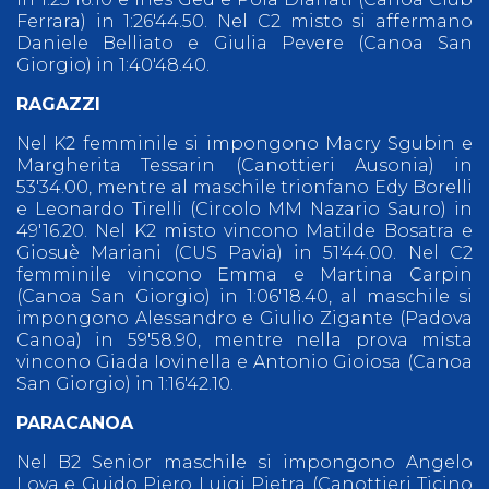
Ferrara) in 1:26'44.50. Nel C2 misto si affermano
Daniele Belliato e Giulia Pevere (Canoa San
Giorgio) in 1:40'48.40.
RAGAZZI
Nel K2 femminile si impongono Macry Sgubin e
Margherita Tessarin (Canottieri Ausonia) in
53'34.00, mentre al maschile trionfano Edy Borelli
e Leonardo Tirelli (Circolo MM Nazario Sauro) in
49'16.20. Nel K2 misto vincono Matilde Bosatra e
Giosuè Mariani (CUS Pavia) in 51'44.00. Nel C2
femminile vincono Emma e Martina Carpin
(Canoa San Giorgio) in 1:06'18.40, al maschile si
impongono Alessandro e Giulio Zigante (Padova
Canoa) in 59'58.90, mentre nella prova mista
vincono Giada Iovinella e Antonio Gioiosa (Canoa
San Giorgio) in 1:16'42.10.
PARACANOA
Nel B2 Senior maschile si impongono Angelo
Lova e Guido Piero Luigi Pietra (Canottieri Ticino