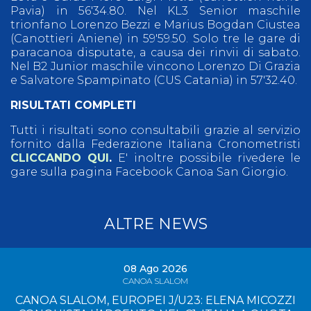
Pavia) in 56'34.80. Nel KL3 Senior maschile
trionfano Lorenzo Bezzi e Marius Bogdan Ciustea
(Canottieri Aniene) in 59'59.50. Solo tre le gare di
paracanoa disputate, a causa dei rinvii di sabato.
Nel B2 Junior maschile vincono Lorenzo Di Grazia
e Salvatore Spampinato (CUS Catania) in 57'32.40.
RISULTATI COMPLETI
Tutti i risultati sono consultabili grazie al servizio
fornito dalla Federazione Italiana Cronometristi
CLICCANDO QUI
.
E' inoltre possibile rivedere le
gare sulla pagina Facebook Canoa San Giorgio.
ALTRE NEWS
08 Ago 2026
CANOA SLALOM
CANOA SLALOM, EUROPEI J/U23: ELENA MICOZZI