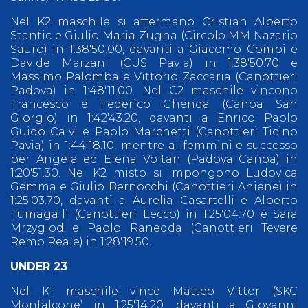
Nel K2 maschile si affermano Cristian Alberto
Stantic e Giulio Maria Zugna (Circolo MM Nazario
Sauro) in 1:38'50.00, davanti a Giacomo Combi e
Davide Marzani (CUS Pavia) in 1:38'50.70 e
Massimo Palomba e Vittorio Zaccaria (Canottieri
Padova) in 1:48'11.00. Nel C2 maschile vincono
Francesco e Federico Ghenda (Canoa San
Giorgio) in 1:42'43.20, davanti a Enrico Paolo
Guido Calvi e Paolo Marchetti (Canottieri Ticino
Pavia) in 1:44'18.10, mentre al femminile successo
per Angela ed Elena Voltan (Padova Canoa) in
1:20'51.30. Nel K2 misto si impongono Ludovica
Gemma e Giulio Bernocchi (Canottieri Aniene) in
1:25'03.70, davanti a Aurelia Casartelli e Alberto
Fumagalli (Canottieri Lecco) in 1:25'04.70 e Sara
Mrzyglod e Paolo Ranedda (Canottieri Tevere
Remo Reale) in 1:28'19.50.
UNDER 23
Nel K1 maschile vince Matteo Vittor (SKC
Monfalcone) in 1:25'14.20, davanti a Giovanni