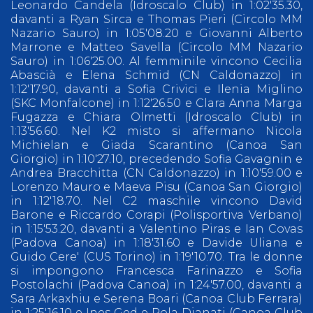
Leonardo Candela (Idroscalo Club) in 1:02'35.30,
davanti a Ryan Sirca e Thomas Pieri (Circolo MM
Nazario Sauro) in 1:05'08.20 e Giovanni Alberto
Marrone e Matteo Savella (Circolo MM Nazario
Sauro) in 1:06'25.00. Al femminile vincono Cecilia
Abascià e Elena Schmid (CN Caldonazzo) in
1:12'17.90, davanti a Sofia Crivici e Ilenia Miglino
(SKC Monfalcone) in 1:12'26.50 e Clara Anna Marga
Fugazza e Chiara Olmetti (Idroscalo Club) in
1:13'56.60. Nel K2 misto si affermano Nicola
Michielan e Giada Scarantino (Canoa San
Giorgio) in 1:10'27.10, precedendo Sofia Gavagnin e
Andrea Bracchitta (CN Caldonazzo) in 1:10'59.00 e
Lorenzo Mauro e Maeva Pisu (Canoa San Giorgio)
in 1:12'18.70. Nel C2 maschile vincono David
Barone e Riccardo Corapi (Polisportiva Verbano)
in 1:15'53.20, davanti a Valentino Piras e Ian Covas
(Padova Canoa) in 1:18'31.60 e Davide Uliana e
Guido Cere' (CUS Torino) in 1:19'10.70. Tra le donne
si impongono Francesca Farinazzo e Sofia
Postolachi (Padova Canoa) in 1:24'57.00, davanti a
Sara Arkaxhiu e Serena Boari (Canoa Club Ferrara)
in 1:25'16.10 e Ines Ged e Pola Dianati (Canoa Club