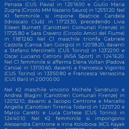
Penasa (CUS Pavia) in 1:25'16.90 e Giulio Maria
Zugna (Circolo MM Nazario Sauro) in 1:25'51.20. Nel
K1 femminile si impone Beatrice Candela
(Idroscalo Club) in 1:17'23.30, precedendo Livia
Eileen Burnett (Canottieri Comunali Firenze) in
1:17'25.80 e Sara Cravero (Circolo Amici del Fiume)
in 1:18'12.60. Nel C1 maschile trionfa Gabriele
Cazzola (Canoa San Giorgio) in 1:20'38.20, davanti
a Stefano Mercinelli (CUS Torino) in 1:23'22.90 e
Oscar Luciano Cetroni (AISA Sport) in 1:24'16.20.
Nel C1 femminile si afferma Elena Voltan (Padova
Canoa) in 1:31'00.60, davanti a Francesca Vigorito
(CUS Torino) in 1:33'50.80 e Francesca Verrascina
(CUS Bari) in 2:00'00.00.
Nel K2 maschile vincono Michele Sandrucci e
Andrea Biagini (Canottieri Comunali Firenze) in
1:20'32.10, davanti a Jacopo Centrone e Marcello
Angella (Canottieri Tirrenia Todaro) in 1:22'07.20 e
Marco Caretti e Luca Cortese (CUS Torino) in
1:24'40.10. Nel K2 femminile si impongono
Alessandra Centrone e Irina Kolobova (KCS Kayak