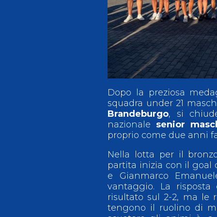
Antidoping
Calendari Agonisti
Webmail
Mappa del sito
Cerca
Conta
Dopo la preziosa medagl
squadra under 21 maschi
Brandeburgo
, si chiu
nazionale
senior masch
proprio come due anni fa
Nella lotta per il bronz
partita inizia con il go
e Gianmarco Emanuele 
vantaggio. La risposta
risultato sul 2-2, ma le
tengono il ruolino di m