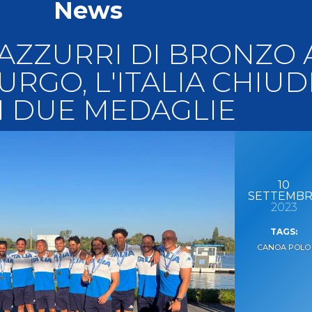
News
llery
Tesseramento
i On Line
 AZZURRI DI BRONZO 
RGO, L'ITALIA CHIUD
 DUE MEDAGLIE
10
SETTEMB
2023
CANOA POLO