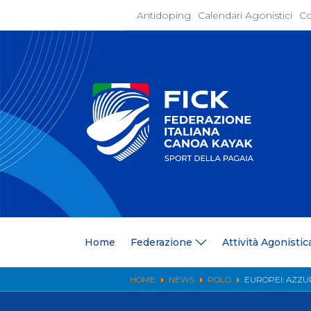
Antidoping
Calendari Agonistici
Co
Home
Federaz
Present
Statuto
Discipli
Organi
Segrete
Medagli
Anagrafi
Centri F
Home
Federazione
Attività Agonistic
Whistle
News
Comunic
HOME
NEWS
POLO
EUROPEI: AZZU
Ufficio
Photoga