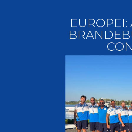
Videoga
Risultat
EUROPEI:
BRANDEBU
CON
Giustizia federale
Contatti e organigramma
Regolamento di Giustizia
Invito Pubblico Organi di Giustizia
Corte D'Appello Federale
Tribunale Federale
Giudice Sportivo Nazionale
Safeguarding Policy