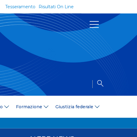
Tesseramento
Risultati On Line
Documenti
Regolamenti e Codici
Circolari
Delibere
a
Modulistica
Riforma dello Sport
Convenzioni
Area Medica
Area Assicurativa
io
Formazione
Giustizia federale
Amministrazione Trasparente
Formazione
ali
Organigramma
Diventa istruttore