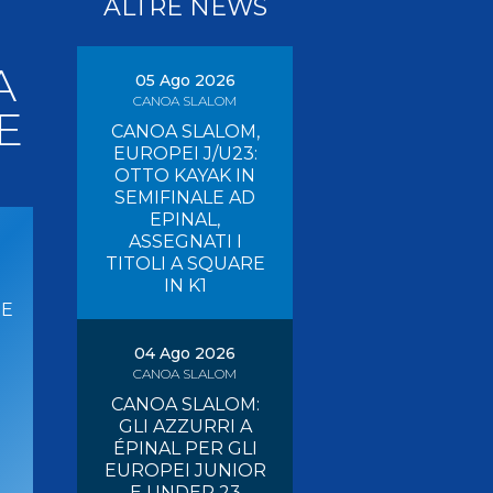
ALTRE NEWS
Pagaia Azzurra
Nuova Canoa Ricerca
A
Canoa Kayak on-line
05 Ago 2026
CANOA SLALOM
Convegni e Documenti
E
CANOA SLALOM,
Albo Tecnici
EUROPEI J/U23:
OTTO KAYAK IN
SEMIFINALE AD
EPINAL,
ASSEGNATI I
TITOLI A SQUARE
IN K1
RE
04 Ago 2026
CANOA SLALOM
CANOA SLALOM:
GLI AZZURRI A
ÉPINAL PER GLI
EUROPEI JUNIOR
E UNDER 23