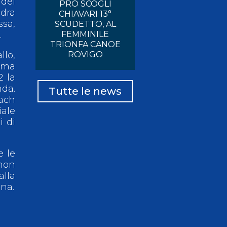
 del
PRO SCOGLI
dra
CHIAVARI 13°
ssa,
SCUDETTO, AL
.
FEMMINILE
TRIONFA CANOE
llo,
ROVIGO
rima
2 la
nda.
Tutte le news
oach
iale
i di
e le
 non
alla
gna.