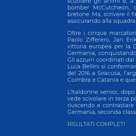
scuotere gli animi è, a 
bomber McCutcheon, ch
bretone. Ma, scrivere il f
assicurando alla squadra 
Oltre i cinque marcator
Paolo Zifferero, Jan E
vittoria europea per la 
Germania, conquistando 
Gli azzurri coordinati dal
Luca Bellini si conferma
del 2016 a Siracusa, l’ar
Coimbra e Catania e quel
L’Italdonne senior, dopo
vede scivolare in terza p
riuscendo a contrastare 
Germania, seconda classi
RISULTATI COMPLETI