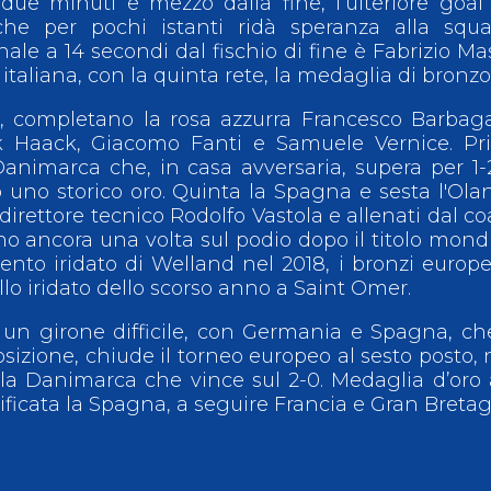
due minuti e mezzo dalla fine, l’ulteriore goal
e per pochi istanti ridà speranza alla squa
inale a 14 secondi dal fischio di fine è Fabrizio Ma
italiana, con la quinta rete, la medaglia di bronzo
i, completano la rosa azzurra Francesco Barbaga
rik Haack, Giacomo Fanti e Samuele Vernice. P
Danimarca che, in casa avversaria, supera per 1-
uno storico oro. Quinta la Spagna e sesta l'Ola
 direttore tecnico Rodolfo Vastola e allenati dal c
no ancora una volta sul podio dopo il titolo mond
gento iridato di Welland nel 2018, i bronzi europe
lo iridato dello scorso anno a Saint Omer.
 un girone difficile, con Germania e Spagna, ch
osizione, chiude il torneo europeo al sesto posto,
la Danimarca che vince sul 2-0. Medaglia d’oro 
ficata la Spagna, a seguire Francia e Gran Breta