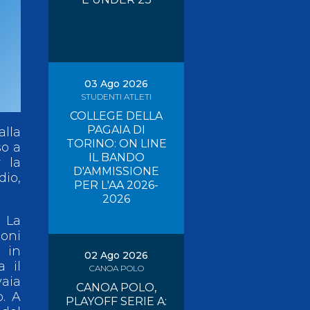
Risultati On Line
Tesseramento
Federazione Trasparente
Safeguarding
03 Ago 2026
STUDENTI ATLETI
COLLEGE DELLA
PAGAIA DI
alla
TORINO: ON LINE
so a
IL BANDO
 la
D'AMMISSIONE
dio,
PER L'AA 2026-
2026
. La
loni
 in
02 Ago 2026
a il
CANOA POLO
vaia
CANOA POLO,
o. A
PLAYOFF SERIE A: