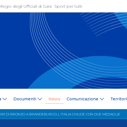
llegio degli Ufficiali di Gara
Sport per tutti
ione
Attività Agonistica
azione
Programmi e Normative
Bandi di gara
ne
Convocazioni
gramma Federale
Documentazione Tecnic
ria Federale
Risultati On Line
ere
Classifiche
ca Tesserati
FICK Coach
ederali
Iscrizioni Gare
a
Documenti
News
Comunicazione
Territor
blowing
Dual Career
azione
Territorio
RRI DI BRONZO A BRANDEBURGO, L'ITALIA CHIUDE CON DUE MEDAGLIE
 Stampa
Comitati/Delegati Region
llery
Società Affiliate