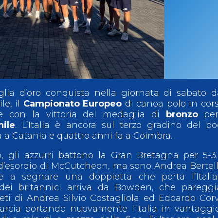
ci
Collegio degli Ufficiali di Gara
Sport per tutti
tti
Photogallery
Videogallery
Whistleblowing
Privacy Policy
Cookie policy
ia d’oro conquista nella giornata di sabato d
le, il
Campionato Europeo
di canoa polo in cor
de con la vittoria del medaglia di
bronzo
per
ile
. L’Italia è ancora sul terzo gradino del po
 a Catania e quattro anni fa a Coimbra.
o, gli azzurri battono la Gran Bretagna per 5-3
al d’esordio di McCutcheon, ma sono Andrea Bertel
a segnare una doppietta che porta l’Italia
 dei britannici arriva da Bowden, che pareggi
 reti di Andrea Silvio Costagliola ed Edoardo Cor
arcia portando nuovamente l'Italia in vantaggi