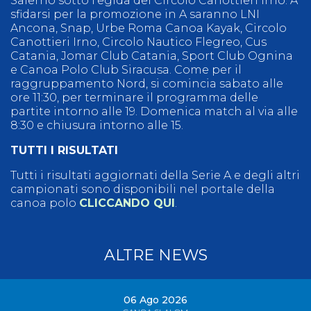
Salerno sotto l'egida del Circolo Canottieri Irno. A
sfidarsi per la promozione in A saranno LNI
Ancona, Snap, Urbe Roma Canoa Kayak, Circolo
Canottieri Irno, Circolo Nautico Flegreo, Cus
Catania, Jomar Club Catania, Sport Club Ognina
e Canoa Polo Club Siracusa. Come per il
raggruppamento Nord, si comincia sabato alle
ore 11:30, per terminare il programma delle
partite intorno alle 19. Domenica match al via alle
8:30 e chiusura intorno alle 15.
TUTTI I RISULTATI
Tutti i risultati aggiornati della Serie A e degli altri
campionati sono disponibili nel portale della
canoa polo
CLICCANDO QUI
.
ALTRE NEWS
06 Ago 2026