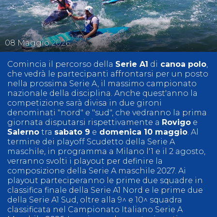
08
Maggio
2026
Comincia il percorso della
Serie A1
di
canoa polo
,
che vedrà le partecipanti affrontarsi per un posto
nella prossima Serie A, il massimo campionato
nazionale della disciplina. Anche quest'anno la
competizione sarà divisa in due gironi
denominati "nord" e "sud", che vedranno la prima
giornata disputarsi rispettivamente a
Rovigo
e
Salerno
tra
sabato 9
e
domenica 10 maggio
. Al
termine dei playoff Scudetto della Serie A
maschile, in programma a Milano l'1 e il 2 agosto,
verranno svolti i playout per definire la
composizione della Serie A maschile 2027. Ai
playout parteciperanno le prime due squadre in
classifica finale della Serie A1 Nord e le prime due
della Serie A1 Sud, oltre alla 9^ e 10^ squadra
classificata nel Campionato Italiano Serie A