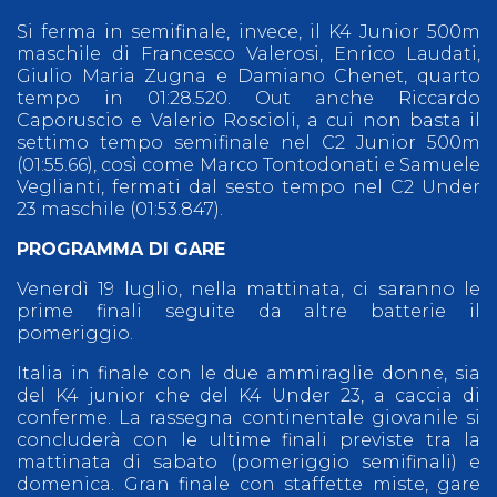
Si ferma in semifinale, invece, il K4 Junior 500m
maschile di Francesco Valerosi, Enrico Laudati,
Giulio Maria Zugna e Damiano Chenet, quarto
tempo in 01:28.520. Out anche Riccardo
Caporuscio e Valerio Roscioli, a cui non basta il
settimo tempo semifinale nel C2 Junior 500m
(01:55.66), così come Marco Tontodonati e Samuele
Veglianti, fermati dal sesto tempo nel C2 Under
23 maschile (01:53.847).
PROGRAMMA DI GARE
Venerdì 19 luglio, nella mattinata, ci saranno le
prime finali seguite da altre batterie il
pomeriggio.
Italia in finale con le due ammiraglie donne, sia
del K4 junior che del K4 Under 23, a caccia di
conferme. La rassegna continentale giovanile si
concluderà con le ultime finali previste tra la
mattinata di sabato (pomeriggio semifinali) e
domenica. Gran finale con staffette miste, gare