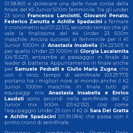
01:38.859 e ipotecare una delle nove corsie della
finale del K5 Junior 500m femminile. Tra gli under
23 sono
Francesco Lanciotti, Giovanni Penato,
Federico Zanutta e Achille Spadacini
a fermare
il cronometro sull’01:22.512, secondo tempo che gli
vale la finalissima del K4 Under 23 500m
maschile. Ancora successi al femminile per il K1
Junior 1000m di
Anastasia Insabella
(04:22.501) e
per quello Under 23 1000m di
Giorgia Lacalamita
(04:15.527), entrambe al passaggio in finale da
leader di batteria. Appuntamento in finale anche
per
Samuele Pedralli e Giulio Maria Zugna
, che
con il terzo tempo di semifinale (03:29.773)
portano tra i migliori nove al mondo anche il K2
Junior 1000m maschile. In finale tutti gli
equipaggi mix:
Anastasia Insabella e Enrico
Laudati
sono secondi nella semifinale del K2
Junior mix 500m (01:42.132), così come
l’equipaggio Under 23 con il K2 di
Sara Del Gratta
e Achille Spadacini
(01:39.084) che passa con il
primo crono di semifinale.