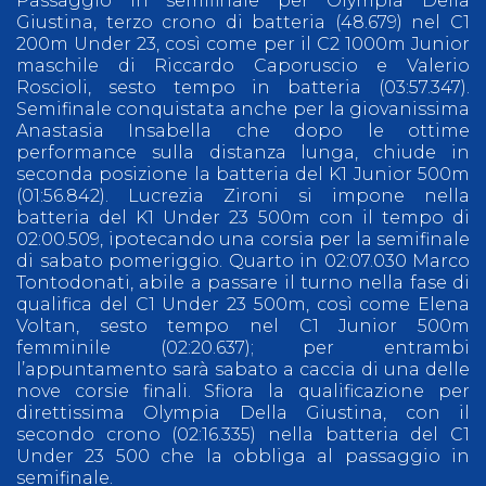
Passaggio in semifinale per Olympia Della
Giustina, terzo crono di batteria (48.679) nel C1
200m Under 23, così come per il C2 1000m Junior
maschile di Riccardo Caporuscio e Valerio
Roscioli, sesto tempo in batteria (03:57.347).
Semifinale conquistata anche per la giovanissima
Anastasia Insabella che dopo le ottime
performance sulla distanza lunga, chiude in
seconda posizione la batteria del K1 Junior 500m
(01:56.842). Lucrezia Zironi si impone nella
batteria del K1 Under 23 500m con il tempo di
02:00.509, ipotecando una corsia per la semifinale
di sabato pomeriggio. Quarto in 02:07.030 Marco
Tontodonati, abile a passare il turno nella fase di
qualifica del C1 Under 23 500m, così come Elena
Voltan, sesto tempo nel C1 Junior 500m
femminile (02:20.637); per entrambi
l’appuntamento sarà sabato a caccia di una delle
nove corsie finali. Sfiora la qualificazione per
direttissima Olympia Della Giustina, con il
secondo crono (02:16.335) nella batteria del C1
Under 23 500 che la obbliga al passaggio in
semifinale.