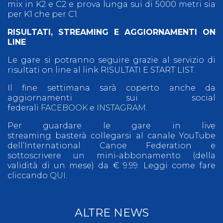
mix in K2 e C2 e prova lunga sui di 5000 metri sia
per K1 che per C1.
RISULTATI, STREAMING E AGGIORNAMENTI ON
LINE
Le gare si potranno seguire grazie al servizio di
risultati on line al link RISULTATI E START LIST.
Il fine settimana sarà coperto anche da
aggiornamenti sui social
federali
FACEBOOK
e
INSTAGRAM
.
Per guardare le gare in live
streaming basterà collegarsi al canale YouTube
dell’International Canoe Federation e
sottoscrivere un mini-abbonamento (della
validità di un mese) da € 9.99. Leggi come fare
cliccando
QUI
.
ALTRE NEWS