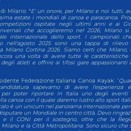
di Milano: "
E' un onore, per Milano e noi tutti, a
ssima estate i mondiali di canoa e paracanoa. Pro
competizioni ospitate negli ultimi anni e ai Gi
invernali che accoglieremo nel 2026, Milano si
e internazionale dello sport. I campionati ch
alo nell'agosto 2025 sono una tappa di rilievo
 a Milano Cortina 2026. Siamo certi che Milano,
ncora una volta di avere tutte le caratteristiche
degli atleti e offrire ai tifosi gare appassionanti 
esidente Federazione Italiana Canoa Kayak: “
Qua
andidatura sapevamo di avere l’esperienza e
er poter riportare in Italia uno degli eventi
a canoa con il quale daremo lustro allo sport ital
oscalo è un unicum nel panorama internazionale pe
 disputare un Mondiale in centro città. Devo ringraz
t e il CONI per il sostegno, oltre che la Reg
Milano e la Città Metropolitana. Sono sicuro che 