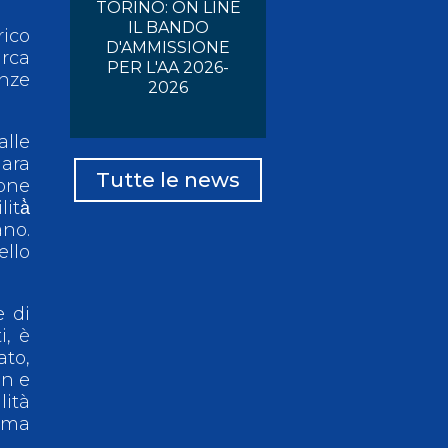
TORINO: ON LINE
IL BANDO
rico
D'AMMISSIONE
irca
PER L'AA 2026-
enze
2026
alle
gara
Tutte le news
ione
ità̀
ano.
ello
e di
i, è
to,
on e
lità
rima