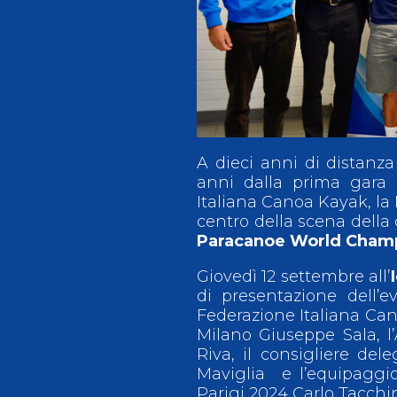
Antidoping
Calendari Agonisti
Webmail
Mappa del sito
Cerca
Conta
A dieci anni di distanza
anni dalla prima gara in
Italiana Canoa Kayak, la 
centro della scena della
Paracanoe World Cham
Giovedì 12 settembre all’
di presentazione dell’e
Federazione Italiana Cano
Milano Giuseppe Sala, l
Riva, il consigliere del
Maviglia e l’equipaggio
Parigi 2024 Carlo Tacchi