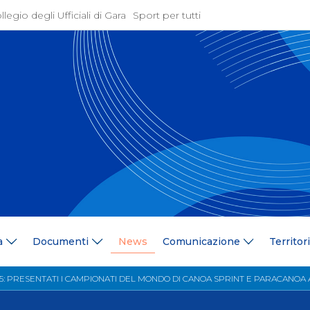
llegio degli Ufficiali di Gara
Sport per tutti
ione
Attività Agonistica
azione
Programmi e Normative
Bandi di gara
ne
Convocazioni
gramma Federale
Documentazione Tecnic
ria Federale
Risultati On Line
ere
Classifiche
ca Tesserati
FICK Coach
ederali
Iscrizioni Gare
a
Documenti
News
Comunicazione
Territor
blowing
Dual Career
azione
Territorio
5: PRESENTATI I CAMPIONATI DEL MONDO DI CANOA SPRINT E PARACANOA
 Stampa
Comitati/Delegati Region
llery
Società Affiliate