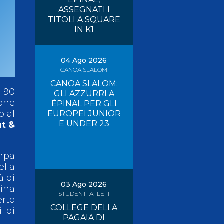
ASSEGNATI I
Risultati On Line
Tesseramento
TITOLI A SQUARE
IN K1
Federazione Trasparente
Safeguarding
04 Ago 2026
CANOA SLALOM
CANOA SLALOM:
a 90
GLI AZZURRI A
ione
ÉPINAL PER GLI
o al
EUROPEI JUNIOR
E UNDER 23
nt &
ampa
ella
à di
03 Ago 2026
tina
STUDENTI ATLETI
erto
COLLEGE DELLA
i di
PAGAIA DI