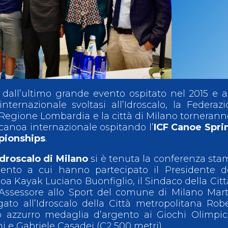
ci
Collegio degli Ufficiali di Gara
Sport per tutti
tti
Photogallery
Videogallery
Whistleblowing
Privacy Policy
Cookie policy
 dall’ultimo grande evento ospitato nel 2015 e 
ternazionale svoltasi all’Idroscalo, la Federaz
Regione Lombardia e la città di Milano tornerann
 canoa internazionale ospitando l’
ICF Canoe Spri
pionships
.
Idroscalo di Milano
si è tenuta la conferenza st
vento a cui hanno partecipato il Presidente d
a Kayak Luciano Buonfiglio, il Sindaco della Citt
’Assessore allo Sport del comune di Milano Mar
egato all’Idroscalo della Città metropolitana Rob
 azzurro medaglia d’argento ai Giochi Olimpic
ni e Gabriele Casadei (C2 500 metri).