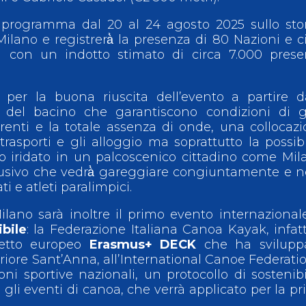
 programma dal 20 al 24 agosto 2025 sullo sto
Milano e registrerà̀ la presenza di 80 Nazioni e c
ti con un indotto stimato di circa 7.000 pres
a per la buona riuscita dell’evento a partire d
he del bacino che garantiscono condizioni di 
rrenti e la totale assenza di onde, una collocaz
trasporti e gli alloggio ma soprattutto la possibil
to iridato in un palcoscenico cittadino come Mil
lusivo che vedrà̀ gareggiare congiuntamente e n
 e atleti paralimpici.
ilano sarà inoltre il primo evento internazional
ibile
: la Federazione Italiana Canoa Kayak, infatt
getto europeo
Erasmus+ DECK
che ha sviluppa
riore Sant’Anna, all’International Canoe Federati
ni sportive nazionali, un protocollo di sostenibi
gli eventi di canoa, che verrà applicato per la p
.