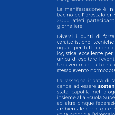
La manifestazione è in
bacino dell’Idroscalo di 
2.000 atleti partecipan
giornaliere.
Diversi i punti di forz
caratteristiche tecnic
uguali per tutti i conco
logistica eccellente per 
unica di ospitare l’even
Un evento del tutto inc
stesso evento normodotati
La rassegna iridata di M
canoa ad essere
sosten
stata capofila nel pro
insieme alla Scuola Supe
ad altre cinque federazio
ambientale per le gare e 
volta proprio all’Idroscalo