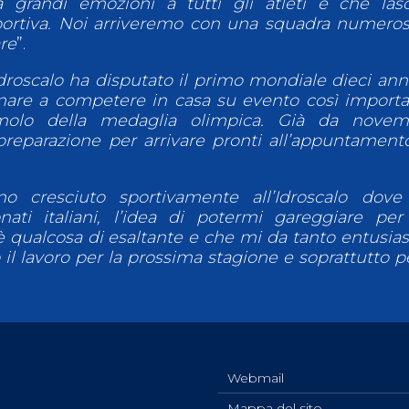
 grandi emozioni a tutti gli atleti e che las
portiva. Noi arriveremo con una squadra numero
are
”.
Idroscalo ha disputato il primo mondiale dieci anni
rnare a competere in casa su evento così import
molo della medaglia olimpica. Già da novem
reparazione per arrivare pronti all’appuntament
no cresciuto sportivamente all’Idroscalo dove
ati italiani, l’idea di potermi gareggiare pe
è qualcosa di esaltante e che mi da tanto entusi
il lavoro per la prossima stagione e soprattutto pe
Webmail
Mappa del sito