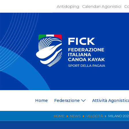
Antidoping
Calendari Agonistici
Co
Home
Federaz
Present
Statuto
Discipli
Organi
Segrete
Medagli
Anagrafi
Centri F
Home
Federazione
Attività Agonistic
Whistle
News
Comunic
HOME
NEWS
VELOCITÀ
MILANO 202
Ufficio
Photoga