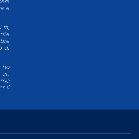
cerà
sa e
 fa,
ante
bre
o di
 ho
r un
asmo
r il