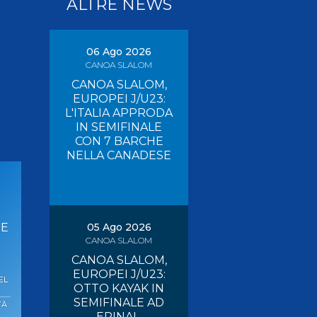
ALTRE NEWS
Pagaia Azzurra
Nuova Canoa Ricerca
Canoa Kayak on-line
06 Ago 2026
CANOA SLALOM
Convegni e Documenti
CANOA SLALOM,
Albo Tecnici
EUROPEI J/U23:
L'ITALIA APPRODA
IN SEMIFINALE
CON 7 BARCHE
NELLA CANADESE
RE
05 Ago 2026
CANOA SLALOM
CANOA SLALOM,
EUROPEI J/U23:
EL
OTTO KAYAK IN
SEMIFINALE AD
TÀ
EPINAL,