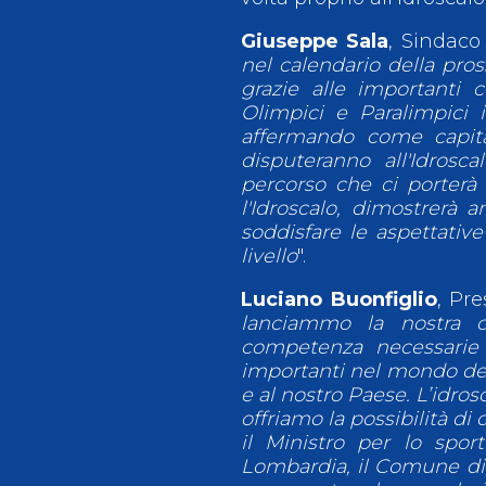
Giuseppe Sala
, Sindaco 
nel calendario della pro
grazie alle importanti 
Olimpici e Paralimpici 
affermando come capital
disputeranno all'Idrosc
percorso che ci porterà
l'Idroscalo, dimostrerà a
soddisfare le aspettative 
livello
".
Luciano Buonfiglio
, Pr
lanciammo la nostra c
competenza necessarie p
importanti nel mondo dell
e al nostro Paese. L’idr
offriamo la possibilità di
il Ministro per lo spor
Lombardia, il Comune di 