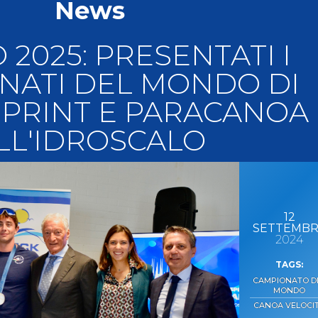
News
llery
Tesseramento
i On Line
 2025: PRESENTATI I
NATI DEL MONDO DI
PRINT E PARACANOA
LL'IDROSCALO
12
SETTEMB
2024
CAMPIONATO D
MONDO
CANOA VELOCI