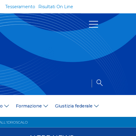
Tesseramento
Risultati On Line
Documenti
Regolamenti e Codici
Circolari
Delibere
a
Modulistica
Riforma dello Sport
Convenzioni
Area Medica
Area Assicurativa
io
Formazione
Giustizia federale
Amministrazione Trasparente
Formazione
 ALL'IDROSCALO
ali
Organigramma
Diventa istruttore