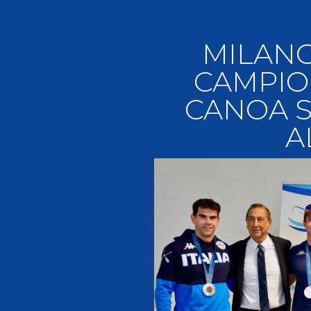
Videoga
Risultat
MILANO
CAMPIO
CANOA S
A
Giustizia federale
Contatti e organigramma
Regolamento di Giustizia
Invito Pubblico Organi di Giustizia
Corte D'Appello Federale
Tribunale Federale
Giudice Sportivo Nazionale
Safeguarding Policy