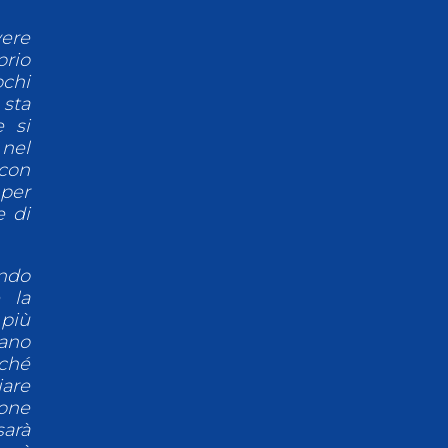
vere
prio
ochi
 sta
e si
 nel
 con
 per
e di
ndo
 la
 più
iano
rché
iare
ione
sarà