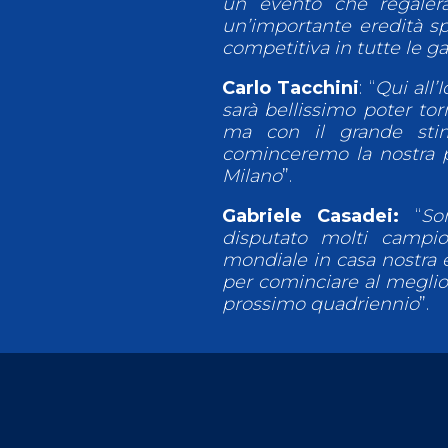
un evento che regalerà
un’importante eredità s
competitiva in tutte le g
Carlo Tacchini
: “
Qui all’
sarà bellissimo poter to
ma con il grande sti
cominceremo la nostra p
Milano
”.
Gabriele Casadei:
“
So
disputato molti campion
mondiale in casa nostra 
per cominciare al meglio 
prossimo quadriennio
”.