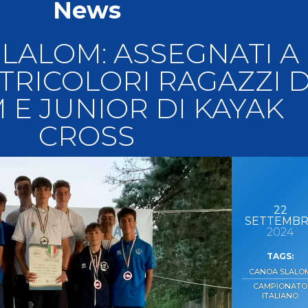
News
llery
Tesseramento
i On Line
LALOM: ASSEGNATI A
TRICOLORI RAGAZZI D
 E JUNIOR DI KAYAK
CROSS
22
SETTEMB
2024
CANOA SLALO
CAMPIONATO
ITALIANO