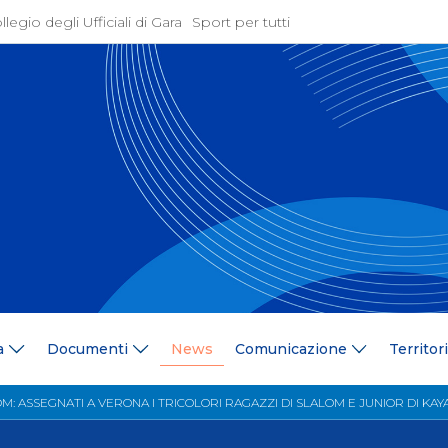
llegio degli Ufficiali di Gara
Sport per tutti
ione
Attività Agonistica
azione
Programmi e Normative
Bandi di gara
ne
Convocazioni
gramma Federale
Documentazione Tecnic
ria Federale
Risultati On Line
ere
Classifiche
ca Tesserati
FICK Coach
ederali
Iscrizioni Gare
a
Documenti
News
Comunicazione
Territor
blowing
Dual Career
azione
Territorio
M: ASSEGNATI A VERONA I TRICOLORI RAGAZZI DI SLALOM E JUNIOR DI KAY
 Stampa
Comitati/Delegati Region
llery
Società Affiliate