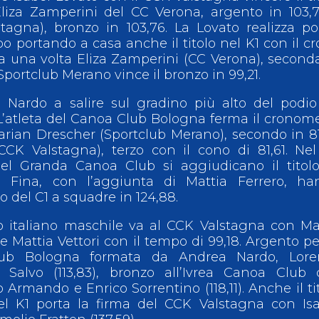
liza Zamperini del CC Verona, argento in 103,
gna), bronzo in 103,76. La Lovato realizza po
o portando a casa anche il titolo nel K1 con il c
a una volta Eliza Zamperini (CC Verona), second
 Sportclub Merano vince il bronzo in 99,21.
 Nardo a salire sul gradino più alto del podi
. L’atleta del Canoa Club Bologna ferma il cronom
rian Drescher (Sportclub Merano), secondo in 8
CCK Valstagna), terzo con il cono di 81,61. Ne
el Granda Canoa Club si aggiudicano il titolo
elli Fina, con l’aggiunta di Mattia Ferrero, h
o del C1 a squadre in 124,88.
olo italiano maschile va al CCK Valstagna con M
 Mattia Vettori con il tempo di 99,18. Argento pe
ub Bologna formata da Andrea Nardo, Lore
Salvo (113,83), bronzo all’Ivrea Canoa Club 
o Armando e Enrico Sorrentino (118,11). Anche il ti
l K1 porta la firma del CCK Valstagna con Isa