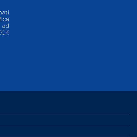
nati
fica
e ad
 CCK