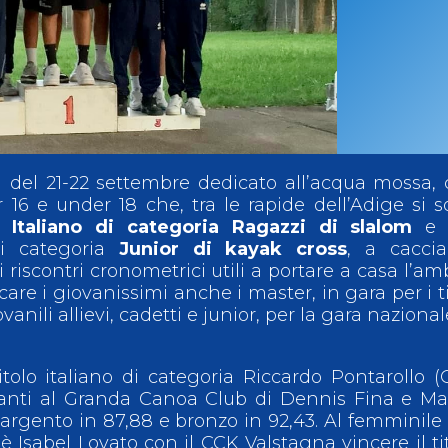
ci
Collegio degli Ufficiali di Gara
Sport per tutti
tti
Photogallery
Videogallery
Whistleblowing
Privacy Policy
Cookie policy
 del 21-22 settembre dedicato all’acqua mossa,
 16 e under 18 che, tra le rapide dell’Adige si 
Italiano di categoria Ragazzi di slalom
e 
 categoria
Junior di kayak cross
, a caccia
riscontri cronometrici utili a portare a casa l’am
ncare i giovanissimi anche i master, in gara per i ti
vanili allievi, cadetti e junior, per la gara nazional
titolo italiano di categoria Riccardo Pontarollo 
vanti al Granda Canoa Club di Dennis Fina e Ma
 argento in 87,88 e bronzo in 92,43. Al femminile
Isabel Lovato con il CCK Valstagna vincere il ti