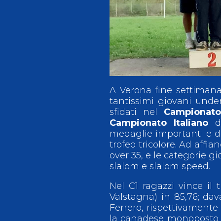
Antidoping
Calendari Agonisti
Webmail
Mappa del sito
Cerca
Conta
A Verona fine settimana
tantissimi giovani under
sfidati nel
Campionato 
Campionato Italiano
di
medaglie importanti e di 
trofeo tricolore. Ad affia
over 35, e le categorie gio
slalom e slalom speed.
Nel C1 ragazzi vince il 
Valstagna) in 85,76; da
Ferrero, rispettivamente
la canadese monoposto è 