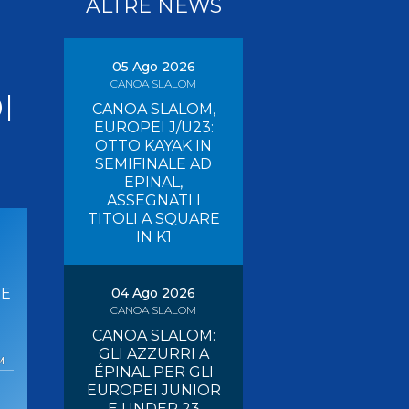
ALTRE NEWS
Pagaia Azzurra
Nuova Canoa Ricerca
Canoa Kayak on-line
05 Ago 2026
CANOA SLALOM
Convegni e Documenti
I
CANOA SLALOM,
Albo Tecnici
EUROPEI J/U23:
OTTO KAYAK IN
SEMIFINALE AD
EPINAL,
ASSEGNATI I
TITOLI A SQUARE
IN K1
RE
04 Ago 2026
CANOA SLALOM
CANOA SLALOM:
GLI AZZURRI A
M
ÉPINAL PER GLI
EUROPEI JUNIOR
E UNDER 23