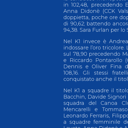
in 102,48, precedendo E
Anna Didonè (CCK Valsta
doppietta, poche ore dop
di 90,62; battendo ancor
94,38. Sara Furlan per lo
Nel K1 invece è Andrea
indossare l’oro tricolore
sul 78,90 precedendo Ma
e Riccardo Pontarollo (
Dennis e Oliver Fina d
108,16. Gli stessi frat
conquistato anche il titol
Nel K1 a squadre il tit
Bacchin, Davide Signori e
squadra del Canoa Cl
Mencarelli e Tommaso 
Leonardo Ferraris, Filipp
a squadre femminile de