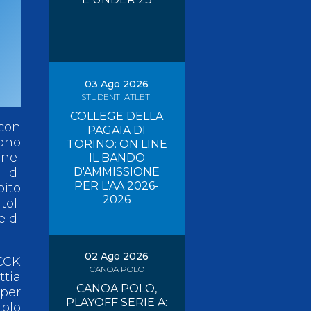
Risultati On Line
Tesseramento
Federazione Trasparente
Safeguarding
03 Ago 2026
STUDENTI ATLETI
COLLEGE DELLA
 con
PAGAIA DI
sono
TORINO: ON LINE
nel
IL BANDO
D'AMMISSIONE
 di
PER L'AA 2026-
bito
2026
toli
e di
02 Ago 2026
(CCK
CANOA POLO
ttia
CANOA POLO,
 per
PLAYOFF SERIE A:
tolo