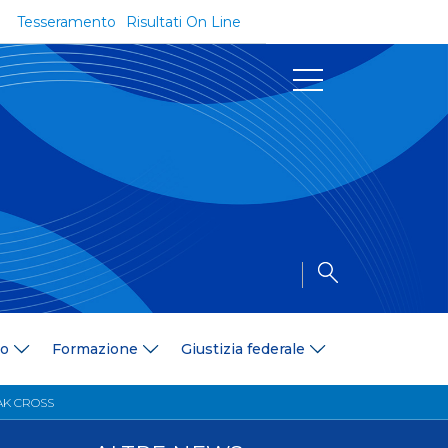
Tesseramento
Risultati On Line
Documenti
Regolamenti e Codici
Circolari
Delibere
a
Modulistica
Riforma dello Sport
Convenzioni
Area Medica
Area Assicurativa
io
Formazione
Giustizia federale
Amministrazione Trasparente
Formazione
AK CROSS
ali
Organigramma
Diventa istruttore