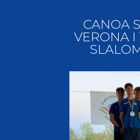
Videoga
Risultat
CANOA S
VERONA I 
SLALOM
Giustizia federale
Contatti e organigramma
Regolamento di Giustizia
Invito Pubblico Organi di Giustizia
Corte D'Appello Federale
Tribunale Federale
Giudice Sportivo Nazionale
Safeguarding Policy