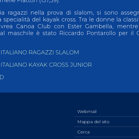
elie Fratton (137,59).
oria ragazzi nella prova di slalom, si sono asseg
 specialità del kayak cross. Tra le donne la classi
ll’Ivrea Canoa Club con Ester Gambella, mentr
e al maschile è stato Riccardo Pontarollo per il
 ITALIANO RAGAZZI SLALOM
 ITALIANO KAYAK CROSS JUNIOR
ED
Webmail
Mappa del sito
Cerca