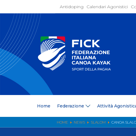
Antidoping
Calendari Agonistici
Co
Home
Federaz
Present
Statuto
Discipli
Organi
Segrete
Medagli
Anagrafi
Centri F
Home
Federazione
Attività Agonistic
Whistle
News
Comunic
HOME
NEWS
SLALOM
CANOA SLALO
Ufficio
Photoga