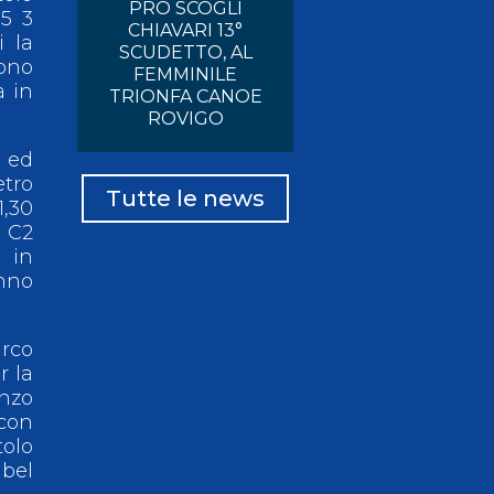
PRO SCOGLI
75 3
CHIAVARI 13°
i la
SCUDETTO, AL
rono
FEMMINILE
a in
TRIONFA CANOE
ROVIGO
o ed
etro
Tutte le news
1,30
l C2
 in
anno
arco
r la
nzo
con
tolo
bel