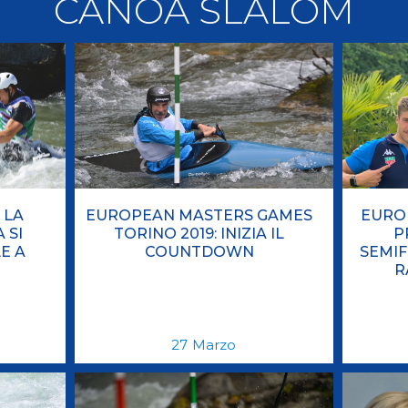
CANOA SLALOM
llery
Tesseramento
i On Line
 LA
EUROPEAN MASTERS GAMES
EUROP
 SI
TORINO 2019: INIZIA IL
P
E A
COUNTDOWN
SEMIF
R
27
Marzo