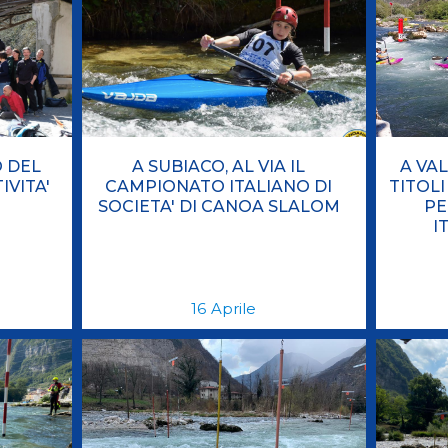
O DEL
A SUBIACO, AL VIA IL
A VA
IVITA'
CAMPIONATO ITALIANO DI
TITOL
SOCIETA' DI CANOA SLALOM
PE
I
16
Aprile