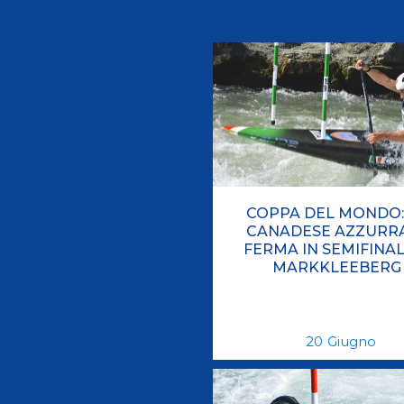
Videoga
Risultat
Giustizia federale
Contatti e organigramma
COPPA DEL MONDO:
Regolamento di Giustizia
CANADESE AZZURRA
FERMA IN SEMIFINAL
Invito Pubblico Organi di Giustizia
MARKKLEEBERG
Corte D'Appello Federale
Tribunale Federale
Giudice Sportivo Nazionale
20
Giugno
Safeguarding Policy