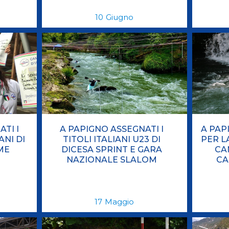
10
Giugno
TI I
A PAPIGNO ASSEGNATI I
A PAP
ANI DI
TITOLI ITALIANI U23 DI
PER L
ME
DICESA SPRINT E GARA
CA
NAZIONALE SLALOM
CA
17
Maggio