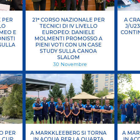
E PER
21° CORSO NAZIONALE PER
A CRA
LLO
TECNICI DI IV LIVELLO
J/U23
MEO E
EUROPEO: DANIELE
CONTIN
NISTI
MOLMENTI PROMOSSO A
SULLA
PIENI VOTI CON UN CASE
STUDY SULLA CANOA
SLALOM
30
Novembre
O PER
A MARKKLEEBERG SI TORNA
A MAR
M CUP
IN ACQUA PER LA QUARTA
IN AC