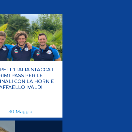
Pagaia Azzurra
Nuova Canoa Ricerca
Canoa Kayak on-line
Convegni e Documenti
Albo Tecnici
EI: L'ITALIA STACCA I
RIMI PASS PER LE
INALI CON LA HORN E
AFFAELLO IVALDI
30
Maggio