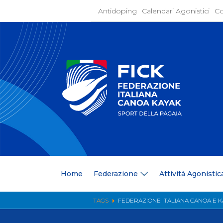
Antidoping
Calendari Agonistici
Co
Home
Federaz
Present
Statuto
Discipli
Organi
Segrete
Medagli
Anagrafi
Centri F
Home
Federazione
Attività Agonistic
Whistle
News
Comunic
TAGS
FEDERAZIONE ITALIANA CANOA E K
Ufficio
Photoga