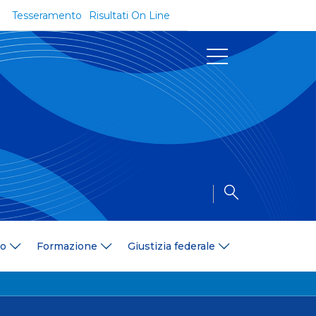
Tesseramento
Risultati On Line
Documenti
Regolamenti e Codici
Circolari
Delibere
a
Modulistica
Riforma dello Sport
Convenzioni
Area Medica
Area Assicurativa
io
Formazione
Giustizia federale
Amministrazione Trasparente
Formazione
ali
Organigramma
Diventa istruttore