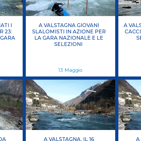
TI I
A VALSTAGNA GIOVANI
A VAL
R 23:
SLALOMISTI IN AZIONE PER
CACCI
 GARA
LA GARA NAZIONALE E LE
S
SELEZIONI
13
Maggio
OA
A VALSTAGNA, IL 16
A