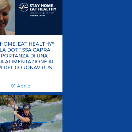
Risultati On Line
Tesseramento
Federazione Trasparente
Safeguarding
 HOME, EAT HEALTHY"
LA DOTT.SSA CAPRA:
MPORTANZA DI UNA
A ALIMENTAZIONE AI
I DEL CORONAVIRUS
01
Aprile