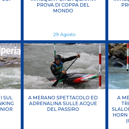
PROVA DI COPPA DEL
PR
MONDO
29
Agosto
I SUL
A MERANO SPETTACOLO ED
A ME
ANKING
ADRENALINA SULLE ACQUE
TR
UNIOR
DEL PASSIRO
SLALOM
HORN 
(