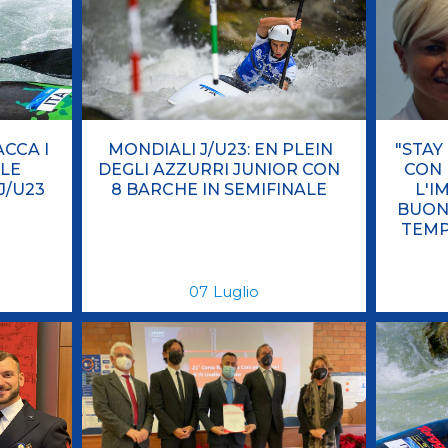
ci
Collegio degli Ufficiali di Gara
Sport per tutti
tti
Photogallery
Videogallery
Whistleblowing
Privacy Policy
Cookie policy
ACCA I
MONDIALI J/U23: EN PLEIN
"STAY
 LE
DEGLI AZZURRI JUNIOR CON
CON 
J/U23
8 BARCHE IN SEMIFINALE
L'I
BUON
TEMP
07
Luglio