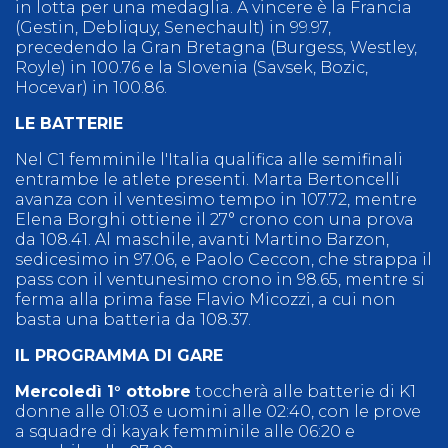
in lotta per una medaglia. A vincere è la Francia
(Gestin, Debliquy, Senechault) in 99.97,
precedendo la Gran Bretagna (Burgess, Westley,
Royle) in 100.76 e la Slovenia (Savsek, Bozic,
Hocevar) in 100.86.
LE BATTERIE
Nel C1 femminile l'Italia qualifica alle semifinali
entrambe le atlete presenti. Marta Bertoncelli
avanza con il ventesimo tempo in 107.72, mentre
Elena Borghi ottiene il 27° crono con una prova
da 108.41. Al maschile, avanti Martino Barzon,
sedicesimo in 97.06, e Paolo Ceccon, che strappa il
pass con il ventunesimo crono in 98.65, mentre si
ferma alla prima fase Flavio Micozzi, a cui non
basta una batteria da 108.37.
IL PROGRAMMA DI GARE
Mercoledì 1° ottobre
toccherà alle batterie di K1
donne alle 01:03 e uomini alle 02:40, con le prove
a squadre di kayak femminile alle 06:20 e