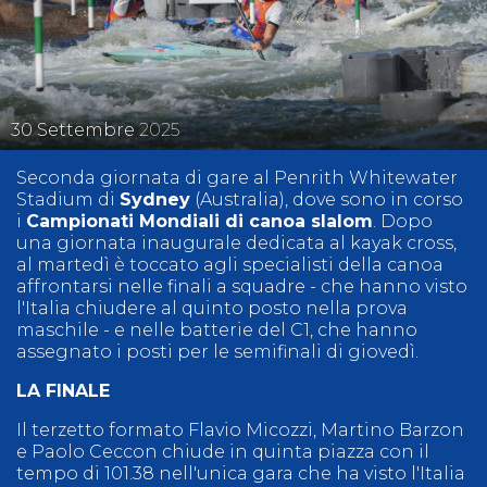
30
Settembre
2025
Seconda giornata di gare al Penrith Whitewater
Stadium di
Sydney
(Australia), dove sono in corso
i
Campionati Mondiali di canoa slalom
. Dopo
una giornata inaugurale dedicata al kayak cross,
al martedì è toccato agli specialisti della canoa
affrontarsi nelle finali a squadre - che hanno visto
l'Italia chiudere al quinto posto nella prova
maschile - e nelle batterie del C1, che hanno
assegnato i posti per le semifinali di giovedì.
LA FINALE
Il terzetto formato Flavio Micozzi, Martino Barzon
e Paolo Ceccon chiude in quinta piazza con il
tempo di 101.38 nell'unica gara che ha visto l'Italia