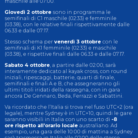
maschile alle 07:00.
Giovedì 2 ottobre
sono in programma le
semifinali di C1 maschile (02:33) e femminile
(03:38), con le relative finali rispettivamente dalle
06.33 e dalle 07:17.
Stesso schema per
venerdì 3 ottobre
con le
semifinali di K1 femminile (02:33) e maschile
(03:38), e rispettive finali dalle 06.33 e dalle 07.17.
Sabato 4 ottobre
, a partire dalle 02:00, sarà
interamente dedicato al kayak cross, con round
iniziali, ripescaggi, batterie, quarti di finale,
semifinali e finali A e B, che assegneranno gli
ultimi titoli iridati della rassegna, con in gara
ancora De Gennaro, Beda, Ferrazzi e Sabattini.
Va ricordato che l’Italia si trova nel fuso UTC+2 (ora
legale), mentre Sydney è in UTC+10, quindi le gare
saranno visibili in Italia con uno scarto di
-8
ore rispetto all’orario locale
australiano. Ad
esempio, una gara delle 10:00 di mattina a Sydney
sarà trasmessa in Italia alle 02:00 dello stesso