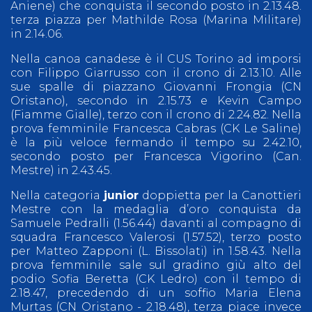
Aniene) che conquista il secondo posto in 2.13.48.
terza piazza per Mathilde Rosa (Marina Militare)
in 2.14.06.
Nella canoa canadese è il CUS Torino ad imporsi
con Filippo Giarrusso con il crono di 2.13.10. Alle
sue spalle di piazzano Giovanni Frongia (CN
Oristano), secondo in 2.15.73 e Kevin Campo
(Fiamme Gialle), terzo con il crono di 2.24.82. Nella
prova femminile Francesca Cabras (CK Le Saline)
è la più veloce fermando il tempo su 2.42.10,
secondo posto per Francesca Vigorino (Can.
Mestre) in 2.43.45.
Nella categoria
junior
doppietta per la Canottieri
Mestre con la medaglia d’oro conquista da
Samuele Pedralli (1.56.44) davanti al compagno di
squadra Francesco Valerosi (1.57.52), terzo posto
per Matteo Zapponi (L. Bissolati) in 1.58.43. Nella
prova femminile sale sul gradino giù alto del
podio Sofia Beretta (CK Ledro) con il tempo di
2.18.47, precedendo di un soffio Maria Elena
Murtas (CN Oristano - 2.18.48), terza piace invece