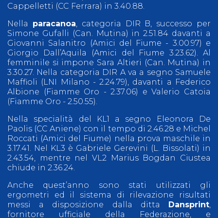
Cappelletti (CC Ferrara) in 3.40.88.
Nella
paracanoa
, categoria DIR B, successo per
Simone Gufalli (Can. Mutina) in 2.51.84 davanti a
Giovanni Salanitro (Amici del Fiume - 3.00.97) e
Giorgio Dall’Aquila (Amici del Fiume 3.23.62). Al
femminile si impone Sara Altieri (Can. Mutina) in
3.30.27. Nella categoria DIR A va a segno Samuele
Maffioli (LNI Milano - 2.24.79), davanti a Federico
Albione (Fiamme Oro - 2.37.06) e Valerio Catoia
(Fiamme Oro - 2.50.55).
Nella specialità del KL1 a segno Eleonora De
Paolis (CC Aniene) con il tempo di 2.46.28 e Michel
Roccati (Amici del Fiume) nella prova maschile in
3.17.41. Nel KL3 è Gabriele Gerevini (L. Bissolati) in
2.43.54, mentre nel VL2 Marius Bogdan Ciustea
chiude in 2.36.24.
Anche quest’anno sono stati utilizzati gli
ergometri ed il sistema di rilevazione risultati
messi a disposizione dalla ditta
Dansprint
,
fornitore ufficiale della Federazione, e