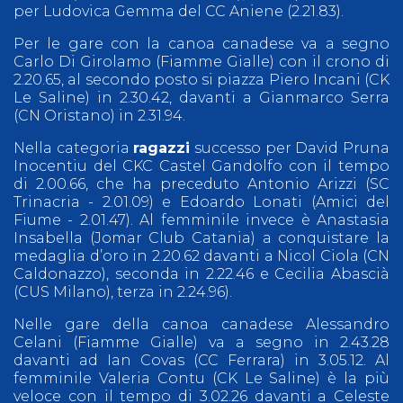
per Ludovica Gemma del CC Aniene (2.21.83).
Per le gare con la canoa canadese va a segno
Carlo Di Girolamo (Fiamme Gialle) con il crono di
2.20.65, al secondo posto si piazza Piero Incani (CK
Le Saline) in 2.30.42, davanti a Gianmarco Serra
(CN Oristano) in 2.31.94.
Nella categoria
ragazzi
successo per David Pruna
Inocentiu del CKC Castel Gandolfo con il tempo
di 2.00.66, che ha preceduto Antonio Arizzi (SC
Trinacria - 2.01.09) e Edoardo Lonati (Amici del
Fiume - 2.01.47). Al femminile invece è Anastasia
Insabella (Jomar Club Catania) a conquistare la
medaglia d’oro in 2.20.62 davanti a Nicol Ciola (CN
Caldonazzo), seconda in 2.22.46 e Cecilia Abascià
(CUS Milano), terza in 2.24.96).
Nelle gare della canoa canadese Alessandro
Celani (Fiamme Gialle) va a segno in 2.43.28
davanti ad Ian Covas (CC Ferrara) in 3.05.12. Al
femminile Valeria Contu (CK Le Saline) è la più
veloce con il tempo di 3.02.26 davanti a Celeste