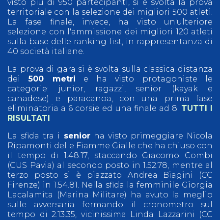
visto più di 950 partecipanti, si è svolta la prova
territoriale con la selezione dei migliori 500 atleti.
La fase finale, invece, ha visto un'ulteriore
selezione con l'ammissione dei migliori 120 atleti
sulla base delle ranking list, in rappresentanza di
40 società italiane.
La prova di gara si è svolta sulla classica distanza
dei
500 metri
e ha visto protagoniste le
categorie: junior, ragazzi, senior (kayak e
canadese) e paracanoa, con una prima fase
eliminatoria a 6 corsie ed una finale ad 8.
TUTTI I
RISULTATI
La sfida tra i
senior
ha visto primeggiare Nicola
Ripamonti delle Fiamme Gialle che ha chiuso con
il tempo di 1.48.17, staccando Giacomo Combi
(CUS Pavia) al secondo posto in 1.52.78, mentre al
terzo posto si è piazzato Andrea Biagini (CC
Firenze) in 1.54.81. Nella sfida la femminile Giorgia
Lacalamita (Marina Militare) ha avuto la meglio
sulle avversaria fermando il cronometro sul
tempo di 2.13.35, vicinissima Linda Lazzarini (CC