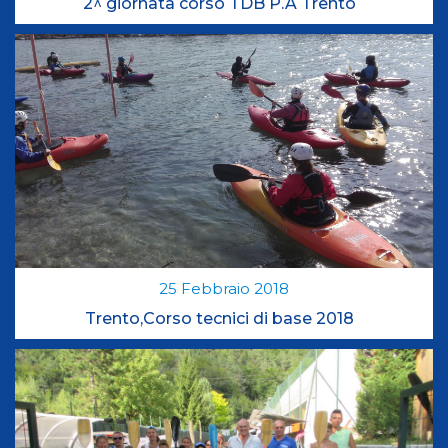
2^ giornata corso TDB P.A Trento
25
Febbraio
2018
Trento,Corso tecnici di base 2018