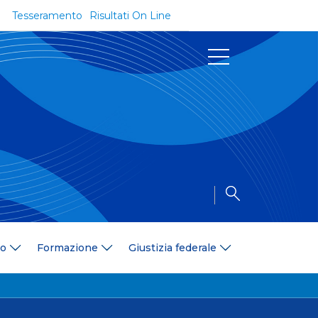
Tesseramento
Risultati On Line
Documenti
Regolamenti e Codici
Circolari
Delibere
a
Modulistica
Riforma dello Sport
Convenzioni
Area Medica
Area Assicurativa
io
Formazione
Giustizia federale
Amministrazione Trasparente
Formazione
ali
Organigramma
Diventa istruttore