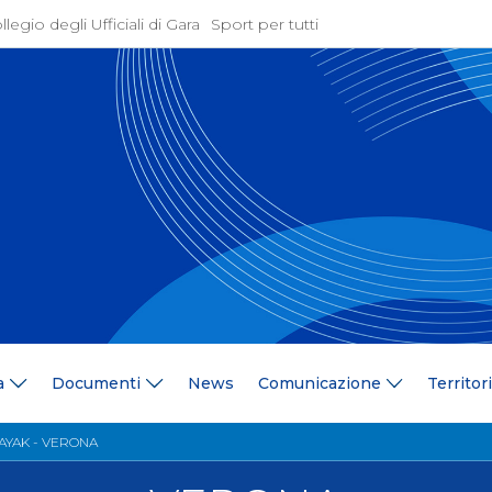
llegio degli Ufficiali di Gara
Sport per tutti
ione
Attività Agonistica
azione
Programmi e Normative
Bandi di gara
ne
Convocazioni
gramma Federale
Documentazione Tecnic
ria Federale
Risultati On Line
ere
Classifiche
ca Tesserati
FICK Coach
ederali
Iscrizioni Gare
a
Documenti
News
Comunicazione
Territor
blowing
Dual Career
azione
Territorio
AYAK - VERONA
 Stampa
Comitati/Delegati Region
llery
Società Affiliate