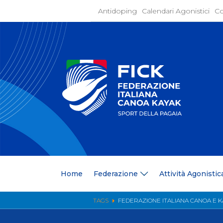
Antidoping
Calendari Agonistici
Co
Home
Federaz
Present
Statuto
Discipli
Organi
Segrete
Medagli
Anagrafi
Centri F
Home
Federazione
Attività Agonistic
Whistle
News
Comunic
TAGS
FEDERAZIONE ITALIANA CANOA E K
Ufficio
Photoga