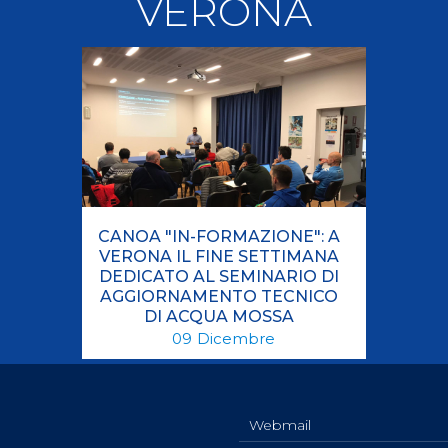
VERONA
llery
Tesseramento
i On Line
CANOA "IN-FORMAZIONE": A
VERONA IL FINE SETTIMANA
DEDICATO AL SEMINARIO DI
AGGIORNAMENTO TECNICO
DI ACQUA MOSSA
09
Dicembre
Webmail