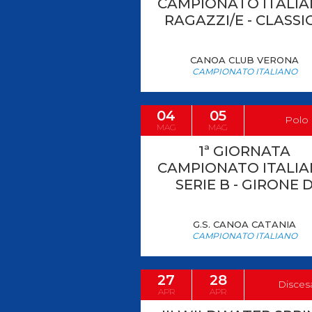
CAMPIONATO ITALI
RAGAZZI/E - CLASSI
Antidoping
Calendari Agonisti
CANOA CLUB VERONA
Webmail
Mappa del sito
Cerca
Conta
CAMPIONATO ITALIANO
04
05
Polo
MAG
MAG
1ª GIORNATA
CAMPIONATO ITALI
SERIE B - GIRONE 
G.S. CANOA CATANIA
CAMPIONATO ITALIANO
27
28
Disces
APR
APR