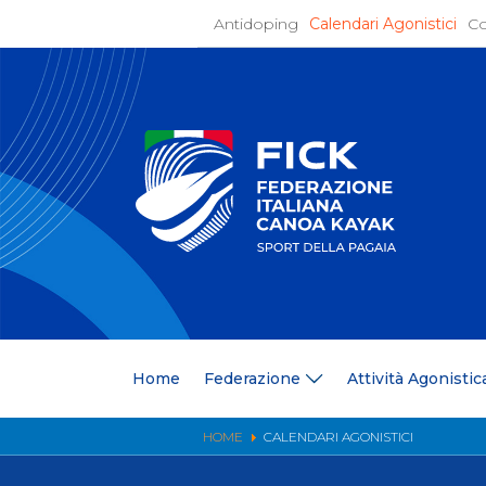
Antidoping
Calendari Agonistici
Co
Home
Federaz
Present
Statuto
Discipli
Organi
Segrete
Medagli
Anagrafi
Centri F
Home
Federazione
Attività Agonistic
Whistle
News
Comunic
HOME
CALENDARI AGONISTICI
Ufficio
Photoga