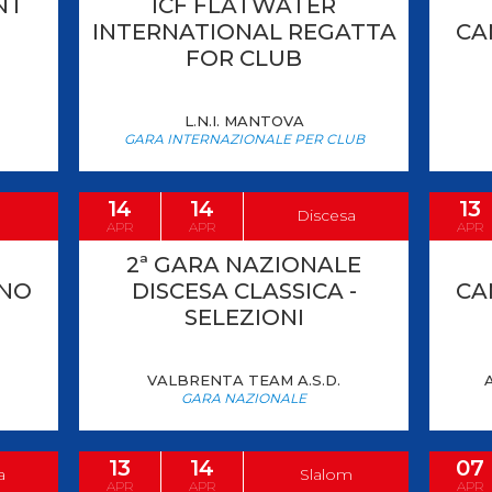
NT
ICF FLATWATER
INTERNATIONAL REGATTA
CA
FOR CLUB
L.N.I. MANTOVA
GARA INTERNAZIONALE PER CLUB
14
14
13
Discesa
APR
APR
APR
2ª GARA NAZIONALE
ANO
DISCESA CLASSICA -
CA
SELEZIONI
VALBRENTA TEAM A.S.D.
GARA NAZIONALE
13
14
07
a
Slalom
APR
APR
APR