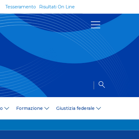
Tesseramento
Risultati On Line
Documenti
Regolamenti e Codici
Circolari
Delibere
a
Modulistica
Riforma dello Sport
Convenzioni
Area Medica
Area Assicurativa
io
Formazione
Giustizia federale
Amministrazione Trasparente
Formazione
ali
Organigramma
Diventa istruttore