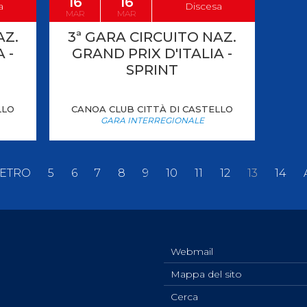
16
16
a
Discesa
MAR
MAR
AZ.
3ª GARA CIRCUITO NAZ.
 -
GRAND PRIX D'ITALIA -
SPRINT
LLO
CANOA CLUB CITTÀ DI CASTELLO
GARA INTERREGIONALE
IETRO
5
6
7
8
9
10
11
12
13
14
Webmail
Mappa del sito
Cerca