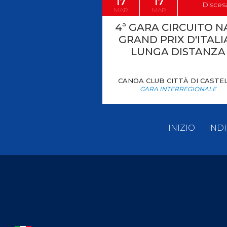
17
17
Disces
MAR
MAR
4ª GARA CIRCUITO N
GRAND PRIX D'ITALIA
LUNGA DISTANZA
CANOA CLUB CITTÀ DI CASTE
GARA INTERREGIONALE
INIZIO
IND