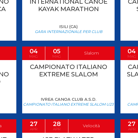
ANO
INTERNATIONAL CANOE
CA
CA
KAYAK MARATHON
ci
Collegio degli Ufficiali di Gara
Sport per tutti
ISILI (CA)
tti
Photogallery
Videogallery
Whistleblowing
GARA INTERNAZIONALE PER CLUB
Privacy Policy
Cookie policy
04
05
04
Slalom
MAG
MAG
MAG
CAMPIONATO ITALIANO
CA
ANO
EXTREME SLALOM
SLA
D
IVREA CANOA CLUB A.S.D.
CAMPIONATO ITALIANO EXTREME SLALOM U23
CAMP
27
28
27
a
Velocità
APR
APR
APR