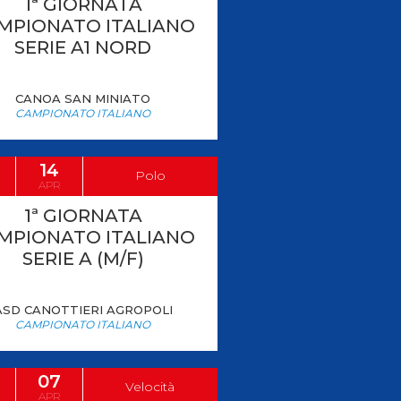
1ª GIORNATA
MPIONATO ITALIANO
SERIE A1 NORD
CANOA SAN MINIATO
CAMPIONATO ITALIANO
14
Polo
APR
1ª GIORNATA
MPIONATO ITALIANO
SERIE A (M/F)
ASD CANOTTIERI AGROPOLI
CAMPIONATO ITALIANO
07
Velocità
APR