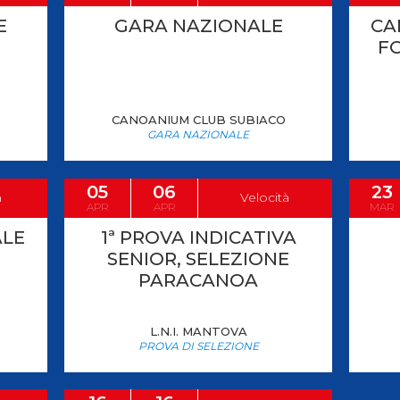
E
GARA NAZIONALE
CA
F
CANOANIUM CLUB SUBIACO
GARA NAZIONALE
05
06
23
m
Velocità
APR
APR
MAR
ALE
1ª PROVA INDICATIVA
SENIOR, SELEZIONE
PARACANOA
L.N.I. MANTOVA
PROVA DI SELEZIONE