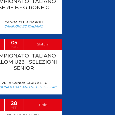
MPIONATO ITALIANO
SERIE B - GIRONE C
Risultati On Line
Tesseramento
CANOA CLUB NAPOLI
Federazione Trasparente
Safeguarding
CAMPIONATO ITALIANO
05
Slalom
MAG
MPIONATO ITALIANO
LOM U23 - SELEZIONI
SENIOR
IVREA CANOA CLUB A.S.D.
IONATO ITALIANO U23 - SELEZIONI
28
Polo
APR