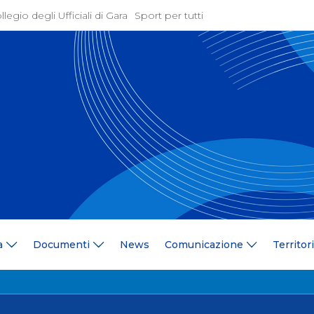
llegio degli Ufficiali di Gara
Sport per tutti
ione
Attività Agonistica
azione
Programmi e Normative
Bandi di gara
ne
Convocazioni
gramma Federale
Documentazione Tecnic
ria Federale
Risultati On Line
ere
Classifiche
ca Tesserati
FICK Coach
ederali
Iscrizioni Gare
a
Documenti
News
Comunicazione
Territor
blowing
Dual Career
azione
Territorio
 Stampa
Comitati/Delegati Region
llery
Società Affiliate