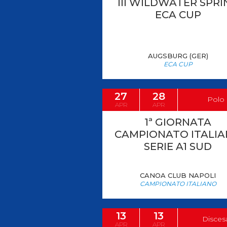
III WILDWATER SPRI
ECA CUP
AUGSBURG (GER)
ECA CUP
27
28
Polo
APR
APR
1ª GIORNATA
CAMPIONATO ITALI
SERIE A1 SUD
CANOA CLUB NAPOLI
CAMPIONATO ITALIANO
13
13
Disces
APR
APR