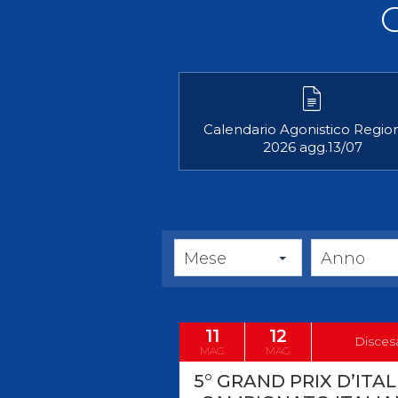
Videoga
Risultat
Calendario Agonistico Regio
2026 agg.13/07
Giustizia federale
Contatti e organigramma
Regolamento di Giustizia
Invito Pubblico Organi di Giustizia
Mese
Anno
Corte D'Appello Federale
Tribunale Federale
Giudice Sportivo Nazionale
11
12
Disces
Safeguarding Policy
MAG
MAG
5° GRAND PRIX D’ITAL