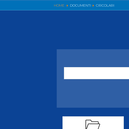
Videoga
HOME
DOCUMENTI
CIRCOLARI
Risultat
Giustizia federale
Contatti e organigramma
Regolamento di Giustizia
Invito Pubblico Organi di Giustizia
Corte D'Appello Federale
Tribunale Federale
Giudice Sportivo Nazionale
Safeguarding Policy