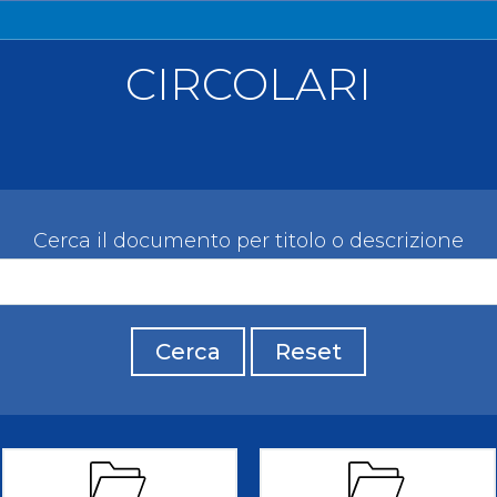
llery
Tesseramento
i On Line
CIRCOLARI
Cerca il documento per titolo o descrizione
Cerca
Reset