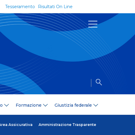
Tesseramento
Risultati On Line
Documenti
Regolamenti e Codici
Circolari
Delibere
a
Modulistica
Riforma dello Sport
Convenzioni
Area Medica
Area Assicurativa
io
Formazione
Giustizia federale
Amministrazione Trasparente
Formazione
ali
Organigramma
Area Assicurativa
Amministrazione Trasparente
Diventa istruttore