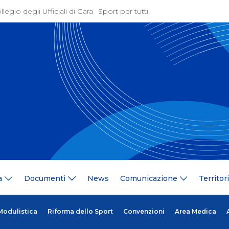
llegio degli Ufficiali di Gara
Sport per tutti
ione
Attività Agonistica
azione
Programmi e Normative
Bandi di gara
ne
Convocazioni
gramma Federale
Documentazione Tecnic
ria Federale
Risultati On Line
ere
Classifiche
ca Tesserati
FICK Coach
ederali
Iscrizioni Gare
a
Documenti
News
Comunicazione
Territor
blowing
Dual Career
azione
Territorio
 Stampa
Comitati/Delegati Region
Modulistica
Riforma dello Sport
Convenzioni
Area Medica
llery
Società Affiliate