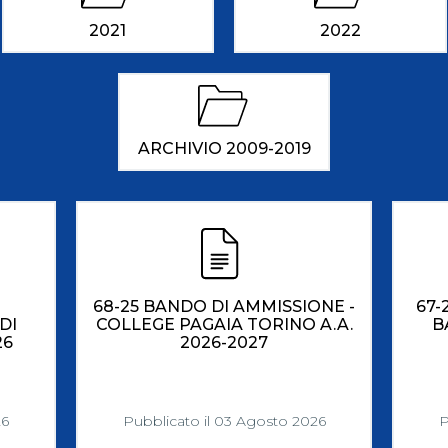
ci
Collegio degli Ufficiali di Gara
Sport per tutti
2021
2022
tti
Photogallery
Videogallery
Whistleblowing
Privacy Policy
Cookie policy
ARCHIVIO 2009-2019
68-25 BANDO DI AMMISSIONE -
67-
DI
COLLEGE PAGAIA TORINO A.A.
B
26
2026-2027
26
Pubblicato il 03 Agosto 2026
P