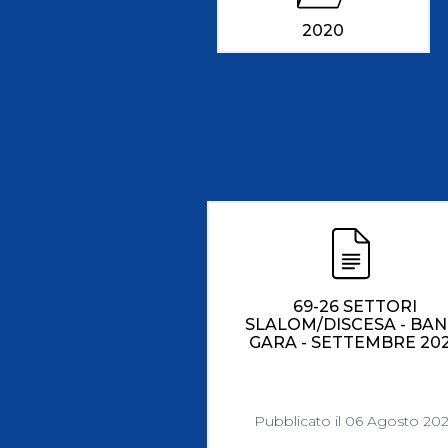
Antidoping
Calendari Agonisti
2020
Webmail
Mappa del sito
Cerca
Conta
69-26 SETTORI
SLALOM/DISCESA - BAN
GARA - SETTEMBRE 20
Pubblicato il 06 Agosto 20