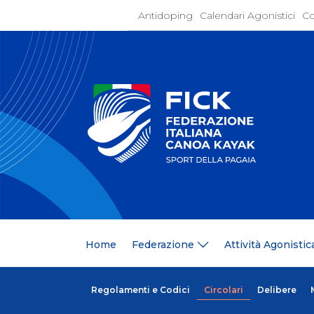
Antidoping
Calendari Agonistici
Co
Home
Federaz
Present
Statuto
Discipli
Organi
Segrete
Medagli
Anagrafi
Centri F
Home
Federazione
Attività Agonistic
Whistle
News
Comunic
Ufficio
Regolamenti e Codici
Circolari
Delibere
Photoga