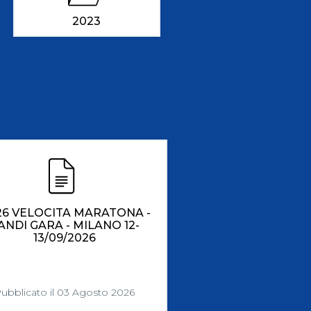
Risultati On Line
Tesseramento
2023
Federazione Trasparente
Safeguarding
26 VELOCITA MARATONA -
ANDI GARA - MILANO 12-
13/09/2026
ubblicato il 03 Agosto 2026