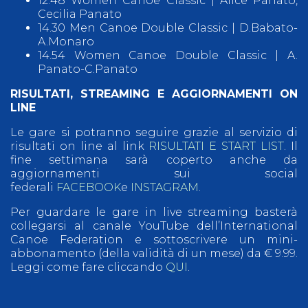
12.48 Women Canoe Classic | Alice Panato,
Cecilia Panato
14.30 Men Canoe Double Classic | D.Babato-
A.Monaro
14.54 Women Canoe Double Classic | A.
Panato-C.Panato
RISULTATI, STREAMING E AGGIORNAMENTI ON
LINE
Le gare si potranno seguire grazie al servizio di
risultati on line al link
RISULTATI E START LIST
. Il
fine settimana sarà coperto anche da
aggiornamenti sui social
federali
FACEBOOK
e
INSTAGRAM
.
Per guardare le gare in live streaming basterà
collegarsi al canale YouTube dell’International
Canoe Federation e sottoscrivere un mini-
abbonamento (della validità di un mese) da € 9.99.
Leggi come fare cliccando
QUI
.