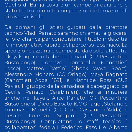
Quello di Banja Luka è un campo di gara che è
stato teatro di molte competizioni internazionali
di diverso livello.
Da domani gli atleti guidati dalla direttore
tecnico Vladi Panato saranno chiamati a giocarsi
le loro chance per conquistare il titolo iridato tra
le impegnative rapide del percorso bosniaco. La
spedizione azzurra è composta da dodici atleti, tra
i kayak figurano Roberto Lonardi (CR Pescantina
Bussolengo), Lorenzo Pontarollo (Canottieri
Lecco), Matteo Bottini (Shock Wave Sport),
Alessandro Monaro (CC Oriago), Maya Bagnato
(Canottieri Adda 1891) e Mathilde Rosa (CUS
Pavia). Il gruppo della canadese è capeggiato da
Cecilia Panato (Carabinieri), che si misurerà
anche nel kayak, Alice Panato (CR Pescantina
Bussolengo), Diego Babato (CC Oriago), Stefano e
Tommaso Mapelli (CK Club Cassano d’Adda) e
Cesare Lorenzo Scapini (CR Pescantina
Bussolengo). Completano lo staff tecnico i
collaboratori federali Federico Fasoli e Alberto