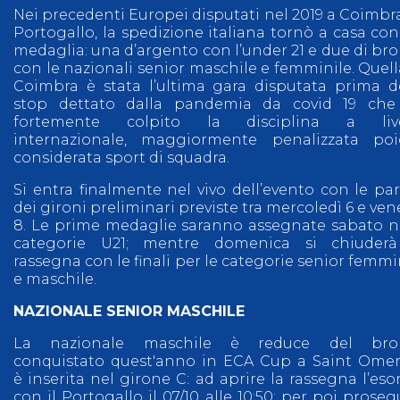
Nei precedenti Europei disputati nel 2019 a Coimbra
Portogallo, la spedizione italiana tornò a casa con
medaglia: una d’argento con l’under 21 e due di br
con le nazionali senior maschile e femminile. Quell
Coimbra è stata l’ultima gara disputata prima d
stop dettato dalla pandemia da covid 19 che
fortemente colpito la disciplina a live
internazionale, maggiormente penalizzata poi
considerata sport di squadra.
Si entra finalmente nel vivo dell’evento con le par
dei gironi preliminari previste tra mercoledì 6 e ven
8. Le prime medaglie saranno assegnate sabato n
categorie U21; mentre domenica si chiuderà
rassegna con le finali per le categorie senior femmi
e maschile.
NAZIONALE SENIOR MASCHILE
La nazionale maschile è reduce del bro
conquistato quest'anno in ECA Cup a Saint Ome
è inserita nel girone C: ad aprire la rassegna l’eso
con il Portogallo il 07/10 alle 10:50; per poi proseg