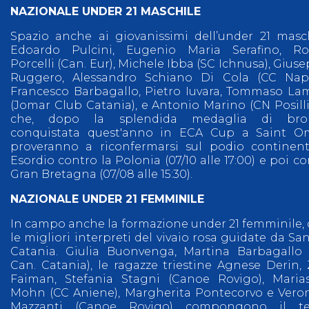
NAZIONALE UNDER 21 MASCHILE
Spazio anche ai giovanissimi dell’under 21 masc
Edoardo Pulcini, Eugenio Maria Serafino, Ro
Porcelli (Can. Eur), Michele Ibba (SC Ichnusa), Gius
Ruggero, Alessandro Schiano Di Cola (CC Napo
Francesco Barbagallo, Pietro Iuvara, Tommaso L
(Jomar Club Catania), e Antonio Marino (CN Posill
che, dopo la splendida medaglia di bro
conquistata quest'anno in ECA Cup a Saint Om
proveranno a riconfermarsi sul podio continent
Esordio contro la Polonia (07/10 alle 17:00) e poi co
Gran Bretagna (07/08 alle 15:30).
NAZIONALE UNDER 21 FEMMINILE
In campo anche la formazione under 21 femminile,
le migliori interpreti del vivaio rosa guidate da Sa
Catania. Giulia Buonvenga, Martina Barbagallo
Can. Catania), le ragazze triestine Agnese Derin,
Faiman, Stefania Stagni (Canoe Rovigo), Maria
Mohn (CC Aniene), Margherita Pontecorvo e Vero
Mazzanti (Canoe Rovigo) compongono il t