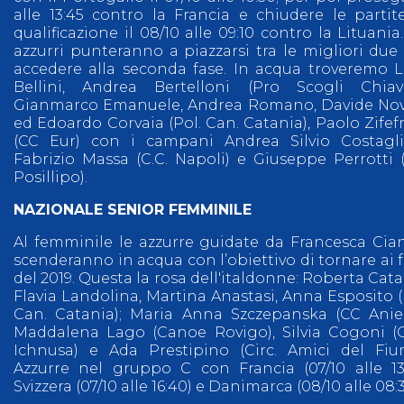
alle 13:45 contro la Francia e chiudere le partit
qualificazione il 08/10 alle 09:10 contro la Lituania.
azzurri punteranno a piazzarsi tra le migliori due
accedere alla seconda fase. In acqua troveremo 
Bellini, Andrea Bertelloni (Pro Scogli Chiava
Gianmarco Emanuele, Andrea Romano, Davide No
ed Edoardo Corvaia (Pol. Can. Catania), Paolo Zifef
(CC Eur) con i campani Andrea Silvio Costagli
Fabrizio Massa (C.C. Napoli) e Giuseppe Perrotti 
Posillipo).
NAZIONALE SENIOR FEMMINILE
Al femminile le azzurre guidate da Francesca Cia
scenderanno in acqua con l’obiettivo di tornare ai f
del 2019. Questa la rosa dell'italdonne: Roberta Cata
Flavia Landolina, Martina Anastasi, Anna Esposito (
Can. Catania); Maria Anna Szczepanska (CC Anie
Maddalena Lago (Canoe Rovigo), Silvia Cogoni (
Ichnusa) e Ada Prestipino (Circ. Amici del Fiu
Azzurre nel gruppo C con Francia (07/10 alle 13:
Svizzera (07/10 alle 16:40) e Danimarca (08/10 alle 08:3