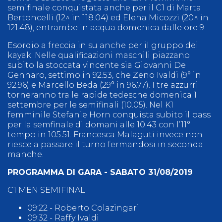
semifinale conquistata anche per il C1 di Marta
Bertoncelli (12^ in 118.04) ed Elena Micozzi (20^ in
121.48), entrambe in acqua domenica dalle ore 9.
Esordio a freccia in su anche per il gruppo dei
kayak. Nelle qualificazioni maschili piazzano
subito la stoccata vincente sia Giovanni De
Gennaro, settimo in 92.53, che Zeno Ivaldi (9° in
92.96) e Marcello Beda (29° in 96.77). I tre azzurri
torneranno tra le rapide tedesche domenica 1
settembre per le semifinali (10.05). Nel K1
femminile Stefanie Horn conquista subito il pass
per la semfinale di domani alle 10.43 con l’11°
tempo in 105.51. Francesca Malaguti invece non
riesce a passare il turno fermandosi in seconda
manche.
PROGRAMMA DI GARA - SABATO 31/08/2019
C1 MEN SEMIFINAL
09:22 - Roberto Colazingari
09:32 - Raffy Ivaldi