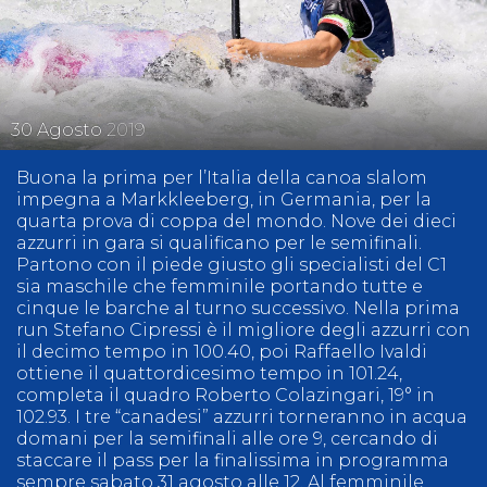
30
Agosto
2019
Buona la prima per l’Italia della canoa slalom
impegna a Markkleeberg, in Germania, per la
quarta prova di coppa del mondo. Nove dei dieci
azzurri in gara si qualificano per le semifinali.
Partono con il piede giusto gli specialisti del C1
sia maschile che femminile portando tutte e
cinque le barche al turno successivo. Nella prima
run Stefano Cipressi è il migliore degli azzurri con
il decimo tempo in 100.40, poi Raffaello Ivaldi
ottiene il quattordicesimo tempo in 101.24,
completa il quadro Roberto Colazingari, 19° in
102.93. I tre “canadesi” azzurri torneranno in acqua
domani per la semifinali alle ore 9, cercando di
staccare il pass per la finalissima in programma
sempre sabato 31 agosto alle 12. Al femminile