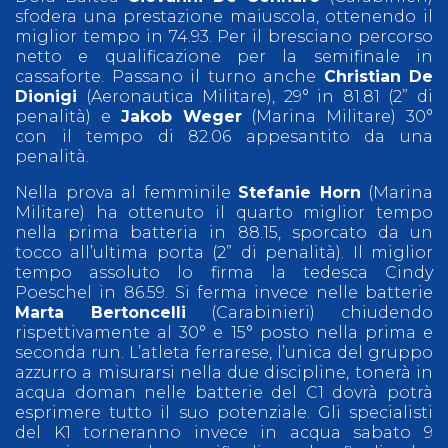
sfodera una prestazione maiuscola, ottenendo il
miglior tempo in 74.93. Per il bresciano percorso
netto e qualificazione per la semifinale in
cassaforte. Passano il turno anche
Christian De
Dionigi
(Aeronautica Militare), 29° in 81.81 (2” di
penalità) e
Jakob Weger
(Marina Militare) 30°
con il tempo di 82.06 appesantito da una
penalità.
Nella prova al femminile
Stefanie Horn
(Marina
Militare) ha ottenuto il quarto miglior tempo
nella prima batteria in 88.15, sporcato da un
tocco all’ultima porta (2” di penalità). Il miglior
tempo assoluto lo firma la tedesca Cindy
Poeschel in 86.59. Si ferma invece nelle batterie
Marta Bertoncelli
(Carabinieri) chiudendo
rispettivamente al 30° e 15° posto nella prima e
seconda run. L’atleta ferrarese, l’unica del gruppo
azzurro a misurarsi nella due discipline, tonerà in
acqua doman nelle batterie del C1 dovrà potrà
esprimere tutto il suo potenziale. Gli specialisti
del K1 torneranno invece in acqua sabato 9