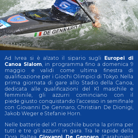
06
Maggio
2021
Ad Ivrea si è alzato il sipario sugli
Europei di
Canoa Slalom
, in programma fino a domenica 9
maggio e validi come ultima finestra di
qualificazione per i Giochi Olimpici di Tokyo. Nella
prima giornata di gare allo Stadio della Canoa,
dedicata alle qualificazioni del K1 maschile e
femminile, gli azzurri cominciano con il
piede giusto conquistando l’accesso in semifinale
con Giovanni De Gennaro, Christian De Dionigi,
Jakob Weger e Stefanie Horn.
Nelle batterie del K1 maschile buona la prima per
tutti e tre gli azzurri in gara. Tra le rapide della
Dora Baltea
Giovanni De Gennaro
(Carabinieri)